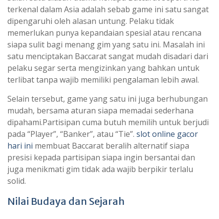
terkenal dalam Asia adalah sebab game ini satu sangat
dipengaruhi oleh alasan untung. Pelaku tidak
memerlukan punya kepandaian spesial atau rencana
siapa sulit bagi menang gim yang satu ini. Masalah ini
satu menciptakan Baccarat sangat mudah disadari dari
pelaku segar serta mengizinkan yang bahkan untuk
terlibat tanpa wajib memiliki pengalaman lebih awal.
Selain tersebut, game yang satu ini juga berhubungan
mudah, bersama aturan siapa memadai sederhana
dipahami.Partisipan cuma butuh memilih untuk berjudi
pada “Player”, “Banker”, atau “Tie”.
slot online gacor
hari ini
membuat Baccarat beralih alternatif siapa
presisi kepada partisipan siapa ingin bersantai dan
juga menikmati gim tidak ada wajib berpikir terlalu
solid.
Nilai Budaya dan Sejarah