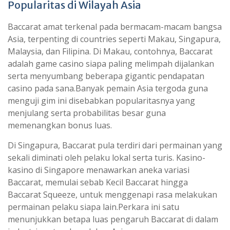
Popularitas di Wilayah Asia
Baccarat amat terkenal pada bermacam-macam bangsa
Asia, terpenting di countries seperti Makau, Singapura,
Malaysia, dan Filipina. Di Makau, contohnya, Baccarat
adalah game casino siapa paling melimpah dijalankan
serta menyumbang beberapa gigantic pendapatan
casino pada sana.Banyak pemain Asia tergoda guna
menguji gim ini disebabkan popularitasnya yang
menjulang serta probabilitas besar guna
memenangkan bonus luas.
Di Singapura, Baccarat pula terdiri dari permainan yang
sekali diminati oleh pelaku lokal serta turis. Kasino-
kasino di Singapore menawarkan aneka variasi
Baccarat, memulai sebab Kecil Baccarat hingga
Baccarat Squeeze, untuk menggenapi rasa melakukan
permainan pelaku siapa lain.Perkara ini satu
menunjukkan betapa luas pengaruh Baccarat di dalam