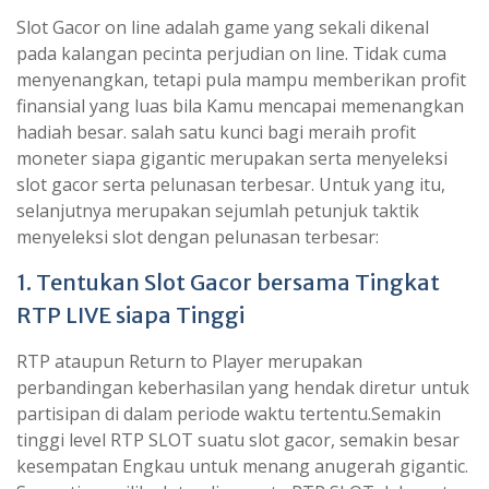
Slot Gacor on line adalah game yang sekali dikenal
pada kalangan pecinta perjudian on line. Tidak cuma
menyenangkan, tetapi pula mampu memberikan profit
finansial yang luas bila Kamu mencapai memenangkan
hadiah besar. salah satu kunci bagi meraih profit
moneter siapa gigantic merupakan serta menyeleksi
slot gacor serta pelunasan terbesar. Untuk yang itu,
selanjutnya merupakan sejumlah petunjuk taktik
menyeleksi slot dengan pelunasan terbesar:
1. Tentukan Slot Gacor bersama Tingkat
RTP LIVE siapa Tinggi
RTP ataupun Return to Player merupakan
perbandingan keberhasilan yang hendak diretur untuk
partisipan di dalam periode waktu tertentu.Semakin
tinggi level RTP SLOT suatu slot gacor, semakin besar
kesempatan Engkau untuk menang anugerah gigantic.