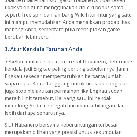
Saat bermain-main slot gacor Habanero, tidak boleh
tidak yakin guna menggunakan ciri-ciri bonus sama
seperti free spin dan lambang Wild.Fitur-fitur yang satu
ini mampu memudahkan Anda menaikkan probabilitas
menang Anda, sementara pula menciptakan game
berubah lebih seru.
3. Atur Kendala Taruhan Anda
Sebelum mulai bermain-main slot Habanero, determine
kendala judi Engkau paling penting sebelumnya. Jamin
Engkau sekedar mempertaruhkan bersama jumlah
siapa dapat Kamu tanggung untuk tidak menang, dan
juga stop melakukan permainan jika Engkau sudah
meraih limit tersebut. Hal yang satu ini hendak
menolong Anda mencegah ancaman kehilangan dana
lebih dari apa seharusnya.
Slot Habanero bersama keberuntungan terbesar
merupakan pilihan yang presisi untuk sekumpulan