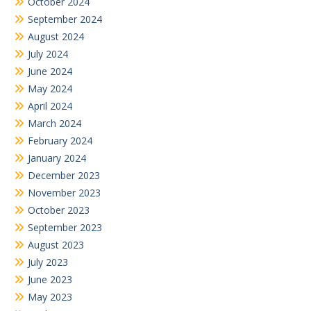
October 2024
September 2024
August 2024
July 2024
June 2024
May 2024
April 2024
March 2024
February 2024
January 2024
December 2023
November 2023
October 2023
September 2023
August 2023
July 2023
June 2023
May 2023