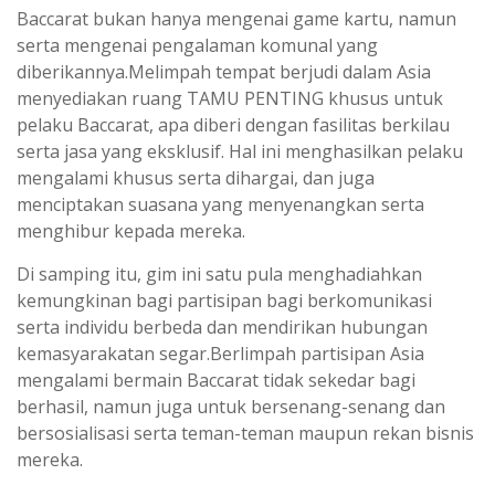
Baccarat bukan hanya mengenai game kartu, namun
serta mengenai pengalaman komunal yang
diberikannya.Melimpah tempat berjudi dalam Asia
menyediakan ruang TAMU PENTING khusus untuk
pelaku Baccarat, apa diberi dengan fasilitas berkilau
serta jasa yang eksklusif. Hal ini menghasilkan pelaku
mengalami khusus serta dihargai, dan juga
menciptakan suasana yang menyenangkan serta
menghibur kepada mereka.
Di samping itu, gim ini satu pula menghadiahkan
kemungkinan bagi partisipan bagi berkomunikasi
serta individu berbeda dan mendirikan hubungan
kemasyarakatan segar.Berlimpah partisipan Asia
mengalami bermain Baccarat tidak sekedar bagi
berhasil, namun juga untuk bersenang-senang dan
bersosialisasi serta teman-teman maupun rekan bisnis
mereka.