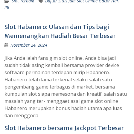
Slot Terbaik
Daftar Situs Judi Slot Online Gacor Hari
Ini
Slot Habanero: Ulasan dan Tips bagi
Memenangkan Hadiah Besar Terbesar
November 24, 2024
Jika Anda ialah fans gim slot online, Anda bisa jadi
sudah tidak asing kembali bersama provider device
software permainan terdepan mirip Habanero.
Habanero telah lama terkenal selaku salah satu
pengembang game terbagus di market, bersama
kumpulan slot siapa memesona dan kreatif. salah satu
masalah yang ter- menggaet asal game slot online
Habanero merupakan bonus hadiah utama apa luas
dan menggoda.
Slot Habanero bersama Jackpot Terbesar