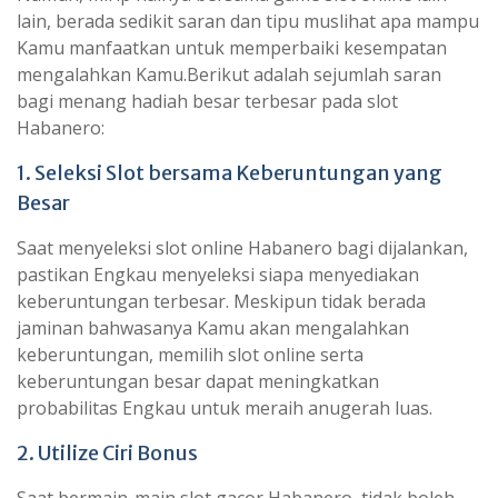
lain, berada sedikit saran dan tipu muslihat apa mampu
Kamu manfaatkan untuk memperbaiki kesempatan
mengalahkan Kamu.Berikut adalah sejumlah saran
bagi menang hadiah besar terbesar pada slot
Habanero:
1. Seleksi Slot bersama Keberuntungan yang
Besar
Saat menyeleksi slot online Habanero bagi dijalankan,
pastikan Engkau menyeleksi siapa menyediakan
keberuntungan terbesar. Meskipun tidak berada
jaminan bahwasanya Kamu akan mengalahkan
keberuntungan, memilih slot online serta
keberuntungan besar dapat meningkatkan
probabilitas Engkau untuk meraih anugerah luas.
2. Utilize Ciri Bonus