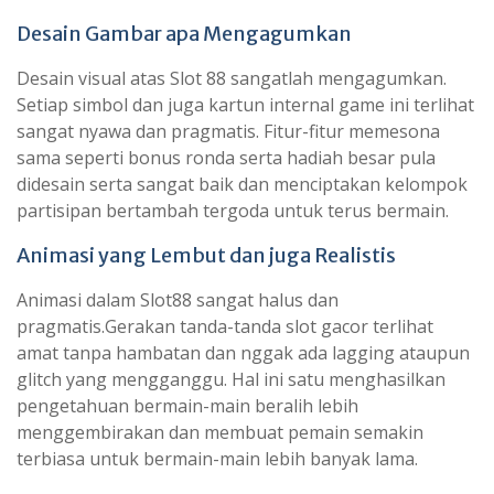
Desain Gambar apa Mengagumkan
Desain visual atas Slot 88 sangatlah mengagumkan.
Setiap simbol dan juga kartun internal game ini terlihat
sangat nyawa dan pragmatis. Fitur-fitur memesona
sama seperti bonus ronda serta hadiah besar pula
didesain serta sangat baik dan menciptakan kelompok
partisipan bertambah tergoda untuk terus bermain.
Animasi yang Lembut dan juga Realistis
Animasi dalam Slot88 sangat halus dan
pragmatis.Gerakan tanda-tanda slot gacor terlihat
amat tanpa hambatan dan nggak ada lagging ataupun
glitch yang mengganggu. Hal ini satu menghasilkan
pengetahuan bermain-main beralih lebih
menggembirakan dan membuat pemain semakin
terbiasa untuk bermain-main lebih banyak lama.