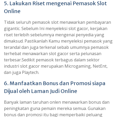
5. Lakukan Riset mengenai Pemasok Slot
Online
Tidak seluruh pemasok slot menawarkan pembayaran
gigantic. Sebelum Ini menyeleksi slot gacor, kerjakan
riset terlebih sebelumnya mengenai penyedia yang
dimaksud. Pastikanlah Kamu menyeleksi pemasok yang
terandal dan juga terkenal sebab umumnya pemasok
terhebat menawarkan slot gacor serta pelunasan
terbesar.Sedikit pemasok terbagus dalam sektor
industri slot gacor merupakan Microgaming, NetEnt,
dan juga Playtech.
6. Manfaatkan Bonus dan Promosi siapa
Dijual oleh Laman Judi Online
Banyak laman taruhan onlen menawarkan bonus dan
peningkatan guna pemain mereka semua. Gunakan
bonus dan promosi itu bagi memperbaiki peluang