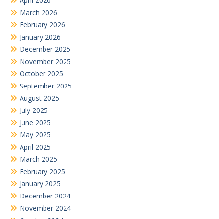
April 2026
March 2026
February 2026
January 2026
December 2025
November 2025
October 2025
September 2025
August 2025
July 2025
June 2025
May 2025
April 2025
March 2025
February 2025
January 2025
December 2024
November 2024