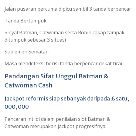
Jalan pusaran percuma dipicu sambil 3 tanda berpencar
Tanda Bertumpuk
Sinyal Batman, Catwoman serta Robin cakap tampak
ditumpuk sebesar 3 situasi
Suplemen Sematan
Masa mendeteksi berisi tanda berpencar dekat tirai
Pandangan Sifat Unggul Batman &
Catwoman Cash
Jackpot reformis siap sebanyak daripada £ satu,
000, 000
Pancaran inti di dalam penilaian slot Batman &
Catwoman merupakan jackpot progresifnya.