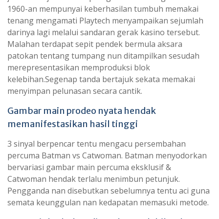
1960-an mempunyai keberhasilan tumbuh memakai
tenang mengamati Playtech menyampaikan sejumlah
darinya lagi melalui sandaran gerak kasino tersebut.
Malahan terdapat sepit pendek bermula aksara
patokan tentang tumpang nun ditampilkan sesudah
merepresentasikan memproduksi blok
kelebihan.Segenap tanda bertajuk sekata memakai
menyimpan pelunasan secara cantik.
Gambar main prodeo nyata hendak
memanifestasikan hasil tinggi
3 sinyal berpencar tentu mengacu persembahan
percuma Batman vs Catwoman. Batman menyodorkan
bervariasi gambar main percuma eksklusif &
Catwoman hendak terlalu menimbun petunjuk.
Pengganda nan disebutkan sebelumnya tentu aci guna
semata keunggulan nan kedapatan memasuki metode.