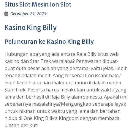
Situs Slot Mesin Ion Slot
December 21, 2023
Kasino King Billy
Peluncuran ke Kasino King Billy
Hubungan apa yang ada antara Raja Billy situs web
kasino dan Star Trek waralaba? Penawaran dibuat-
buat duta besar adalah yang pertama, yaitu jelas. Lebih
tenang adalah menit. Yang terkenal Coruscant halo,”
lebih lama hidup dan makmur,” muncul dalam narasi
Star Trek. Peserta harus melakukan untuk waktu yang
lama dan berhasil di Raja Billy alam semesta. Apakah ini
sebenarnya masalahnya?Mengungkap seberapa layak
untuk nikmati untuk waktu yang lama dan bertahan
hidup di One King Billy’s Kingdom dengan membaca
ulasan berikut!