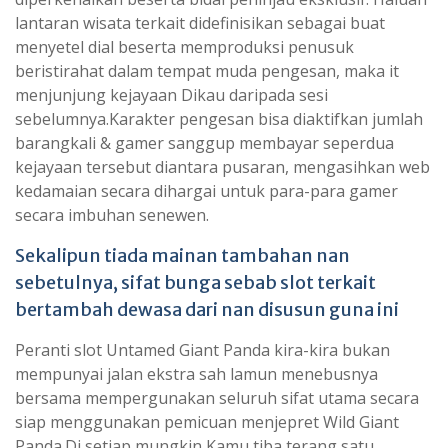
lantaran wisata terkait didefinisikan sebagai buat
menyetel dial beserta memproduksi penusuk
beristirahat dalam tempat muda pengesan, maka it
menjunjung kejayaan Dikau daripada sesi
sebelumnya.Karakter pengesan bisa diaktifkan jumlah
barangkali & gamer sanggup membayar seperdua
kejayaan tersebut diantara pusaran, mengasihkan web
kedamaian secara dihargai untuk para-para gamer
secara imbuhan senewen.
Sekalipun tiada mainan tambahan nan
sebetulnya, sifat bunga sebab slot terkait
bertambah dewasa dari nan disusun guna ini
Peranti slot Untamed Giant Panda kira-kira bukan
mempunyai jalan ekstra sah lamun menebusnya
bersama mempergunakan seluruh sifat utama secara
siap menggunakan pemicuan menjepret Wild Giant
Panda.Di setiap mungkin Kamu tiba terang satu