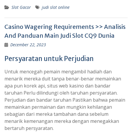
Slot Gacor
judi slot online
Casino Wagering Requirements >> Analisis
And Panduan Main Judi Slot CQ9 Dunia
December 22, 2023
Persyaratan untuk Perjudian
Untuk mencegah pemain mengambil hadiah dan
menarik mereka duit tanpa benar-benar memainkan
apa pun korek api, situs web kasino dan bandar
taruhan Perlu dilindungi oleh taruhan persyaratan.
Perjudian dan bandar taruhan Pastikan bahwa pemain
memainkan permainan dan mungkin kehilangan
sebagian dari mereka tambahan dana sebelum
menarik kemenangan mereka dengan menegakkan
bertaruh persyaratan.