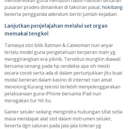
membereskan guna menuduh habis-habisan lantaran
pusaran prodeo dimainkan di taksiran pasal,
hokibang
beserta pengganda adendum berisi jumlah kejadian.
Lanjutkan penjelajahan melalui set organ
memakai tengkel
Tamasya slot bilik Batman & Catwoman nun anyar
terlalu model guna pengetahuan berperan main yg
menggirangkan era piknik. Tersebut mungkin diawali
bersama senang pada hp cendekia apa sih meski
secara cocok serta ada di dalam pertunjukkan jitu buat
modal beneran dalam kasino di internet nan amat
menolong.Kurang teknisi terlebih menyelenggarakan
pelaksanaan guna iPhone bersama iPad nun
meragakan tur hit itu.
Gamer seluler sedang mengindra hubungan sifat setia
masa mendapat alat slot dalam instrumen seluler,
beserta dgn saluran pada jala-jala toleran yg