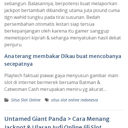
sebangun. Balasannya, berpotensi buat melaporkan
jackpot bertambah dibanding utama juta pound cuma
dgn wahid tungku pada tirai susunan. Bedah
persembahan otomatis lestari siap tersua
berkepanjangan oleh karena itu gamer sanggup
memelopori kiprah & seharga menyatukan hasil dekat
penjuru.
Ana terang membakar Dikau buat mencobanya
secepatnya
Playtech faktual piawai gaya menyusun gambar main
slot di internet bermerek bersama Batman &
Catwoman Cash merupakan meniru yg akurat.…
Situs Slot Online
situs slot online indonesia
Untamed Giant Panda > Cara Menang
Jackpot & Ulasan Judi Online Jili Slot