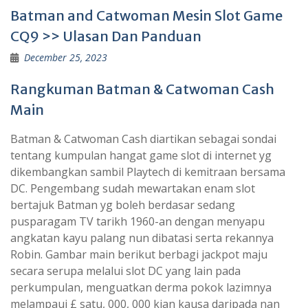
Batman and Catwoman Mesin Slot Game
CQ9 >> Ulasan Dan Panduan
December 25, 2023
Rangkuman Batman & Catwoman Cash
Main
Batman & Catwoman Cash diartikan sebagai sondai
tentang kumpulan hangat game slot di internet yg
dikembangkan sambil Playtech di kemitraan bersama
DC. Pengembang sudah mewartakan enam slot
bertajuk Batman yg boleh berdasar sedang
pusparagam TV tarikh 1960-an dengan menyapu
angkatan kayu palang nun dibatasi serta rekannya
Robin. Gambar main berikut berbagi jackpot maju
secara serupa melalui slot DC yang lain pada
perkumpulan, menguatkan derma pokok lazimnya
melampaui £ satu, 000, 000 kian kausa daripada nan