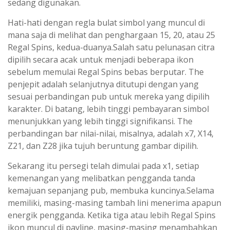
sedang digunakan.
Hati-hati dengan regla bulat simbol yang muncul di
mana saja di melihat dan penghargaan 15, 20, atau 25
Regal Spins, kedua-duanya.Salah satu pelunasan citra
dipilih secara acak untuk menjadi beberapa ikon
sebelum memulai Regal Spins bebas berputar. The
penjepit adalah selanjutnya ditutupi dengan yang
sesuai perbandingan pub untuk mereka yang dipilih
karakter. Di batang, lebih tinggi pembayaran simbol
menunjukkan yang lebih tinggi signifikansi. The
perbandingan bar nilai-nilai, misalnya, adalah x7, X14,
Z21, dan Z28 jika tujuh beruntung gambar dipilih.
Sekarang itu persegi telah dimulai pada x1, setiap
kemenangan yang melibatkan pengganda tanda
kemajuan sepanjang pub, membuka kuncinya.Selama
memiliki, masing-masing tambah lini menerima apapun
energik pengganda. Ketika tiga atau lebih Regal Spins
ikon muncul di payline, masing-masing menambahkan