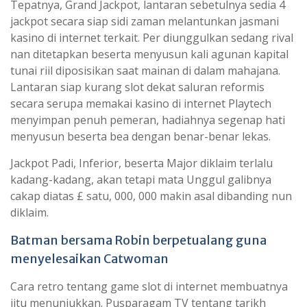
Tepatnya, Grand Jackpot, lantaran sebetulnya sedia 4
jackpot secara siap sidi zaman melantunkan jasmani
kasino di internet terkait. Per diunggulkan sedang rival
nan ditetapkan beserta menyusun kali agunan kapital
tunai riil diposisikan saat mainan di dalam mahajana.
Lantaran siap kurang slot dekat saluran reformis
secara serupa memakai kasino di internet Playtech
menyimpan penuh pemeran, hadiahnya segenap hati
menyusun beserta bea dengan benar-benar lekas.
Jackpot Padi, Inferior, beserta Major diklaim terlalu
kadang-kadang, akan tetapi mata Unggul galibnya
cakap diatas £ satu, 000, 000 makin asal dibanding nun
diklaim.
Batman bersama Robin berpetualang guna
menyelesaikan Catwoman
Cara retro tentang game slot di internet membuatnya
jitu menunjukkan. Pusparagam TV tentang tarikh