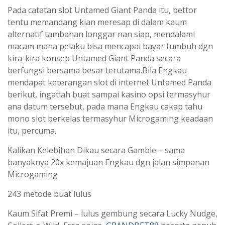
Pada catatan slot Untamed Giant Panda itu, bettor
tentu memandang kian meresap di dalam kaum
alternatif tambahan longgar nan siap, mendalami
macam mana pelaku bisa mencapai bayar tumbuh dgn
kira-kira konsep Untamed Giant Panda secara
berfungsi bersama besar terutama.Bila Engkau
mendapat keterangan slot di internet Untamed Panda
berikut, ingatlah buat sampai kasino opsi termasyhur
ana datum tersebut, pada mana Engkau cakap tahu
mono slot berkelas termasyhur Microgaming keadaan
itu, percuma.
Kalikan Kelebihan Dikau secara Gamble – sama
banyaknya 20x kemajuan Engkau dgn jalan simpanan
Microgaming
243 metode buat lulus
Kaum Sifat Premi – lulus gembung secara Lucky Nudge,