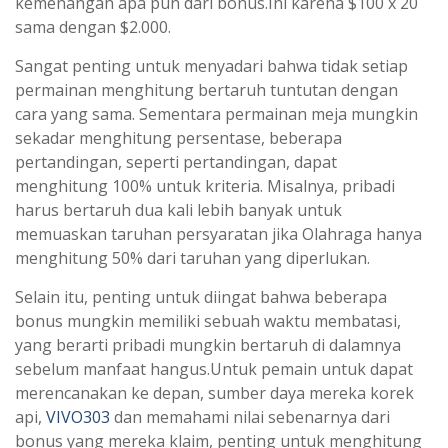
kemenangan apa pun dari bonus.Ini karena $100 x 20
sama dengan $2.000.
Sangat penting untuk menyadari bahwa tidak setiap
permainan menghitung bertaruh tuntutan dengan
cara yang sama. Sementara permainan meja mungkin
sekadar menghitung persentase, beberapa
pertandingan, seperti pertandingan, dapat
menghitung 100% untuk kriteria. Misalnya, pribadi
harus bertaruh dua kali lebih banyak untuk
memuaskan taruhan persyaratan jika Olahraga hanya
menghitung 50% dari taruhan yang diperlukan.
Selain itu, penting untuk diingat bahwa beberapa
bonus mungkin memiliki sebuah waktu membatasi,
yang berarti pribadi mungkin bertaruh di dalamnya
sebelum manfaat hangus.Untuk pemain untuk dapat
merencanakan ke depan, sumber daya mereka korek
api,
VIVO303
dan memahami nilai sebenarnya dari
bonus yang mereka klaim, penting untuk menghitung