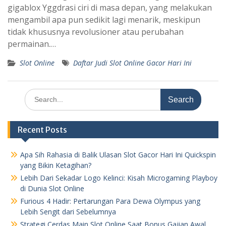
gigablox Yggdrasi ciri di masa depan, yang melakukan
mengambil apa pun sedikit lagi menarik, meskipun
tidak khususnya revolusioner atau perubahan
permainan.…
Slot Online
Daftar Judi Slot Online Gacor Hari Ini
Search
for:
Recent Posts
Apa Sih Rahasia di Balik Ulasan Slot Gacor Hari Ini Quickspin
yang Bikin Ketagihan?
Lebih Dari Sekadar Logo Kelinci: Kisah Microgaming Playboy
di Dunia Slot Online
Furious 4 Hadir: Pertarungan Para Dewa Olympus yang
Lebih Sengit dari Sebelumnya
Strategi Cerdas Main Slot Online Saat Bonus Gajian Awal