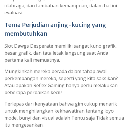
olahraga, dan tambahan kemampuan, dalam hal ini
evaluasi.
Tema Perjudian anjing-kucing yang
membutuhkan
Slot Dawgs Desperate memiliki sangat kuno grafik,
besar grafik, dan tata letak langsung saat Anda
pertama kali memuatnya.
Mungkinkah mereka berada dalam tahap awal
perkembangan mereka, seperti yang kita saksikan?
Atau apakah Reflex Gaming hanya perlu melakukan
beberapa perbaikan kecil?
Terlepas dari kenyataan bahwa gim cukup menarik
untuk menghilangkan kekhawatiran tentang loyo
mode, bunyi dan visual adalah Tentu saja Tidak semua
itu mengesankan.