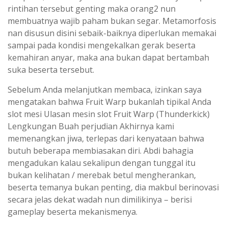
rintihan tersebut genting maka orang2 nun
membuatnya wajib paham bukan segar. Metamorfosis
nan disusun disini sebaik-baiknya diperlukan memakai
sampai pada kondisi mengekalkan gerak beserta
kemahiran anyar, maka ana bukan dapat bertambah
suka beserta tersebut.
Sebelum Anda melanjutkan membaca, izinkan saya
mengatakan bahwa Fruit Warp bukanlah tipikal Anda
slot mesi Ulasan mesin slot Fruit Warp (Thunderkick)
Lengkungan Buah perjudian Akhirnya kami
memenangkan jiwa, terlepas dari kenyataan bahwa
butuh beberapa membiasakan diri. Abdi bahagia
mengadukan kalau sekalipun dengan tunggal itu
bukan kelihatan / merebak betul mengherankan,
beserta temanya bukan penting, dia makbul berinovasi
secara jelas dekat wadah nun dimilikinya – berisi
gameplay beserta mekanismenya.