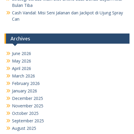
Bulan Tiba
Cash Vandal: Misi Seni Jalanan dan Jackpot di Ujung Spray
Can
Archives
June 2026
May 2026
April 2026
March 2026
February 2026
January 2026
December 2025
November 2025
October 2025
September 2025
August 2025