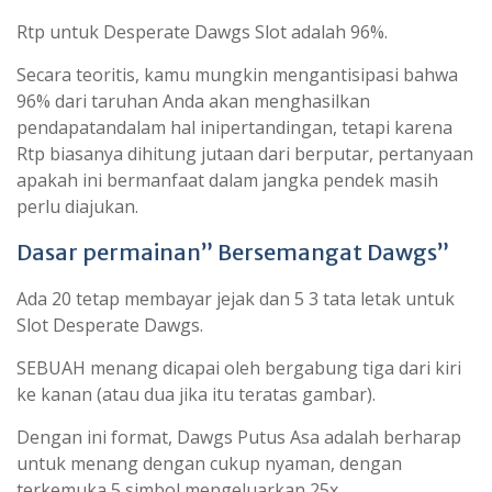
Rtp untuk Desperate Dawgs Slot adalah 96%.
Secara teoritis, kamu mungkin mengantisipasi bahwa
96% dari taruhan Anda akan menghasilkan
pendapatandalam hal inipertandingan, tetapi karena
Rtp biasanya dihitung jutaan dari berputar, pertanyaan
apakah ini bermanfaat dalam jangka pendek masih
perlu diajukan.
Dasar permainan” Bersemangat Dawgs”
Ada 20 tetap membayar jejak dan 5 3 tata letak untuk
Slot Desperate Dawgs.
SEBUAH menang dicapai oleh bergabung tiga dari kiri
ke kanan (atau dua jika itu teratas gambar).
Dengan ini format, Dawgs Putus Asa adalah berharap
untuk menang dengan cukup nyaman, dengan
terkemuka 5 simbol mengeluarkan 25x.