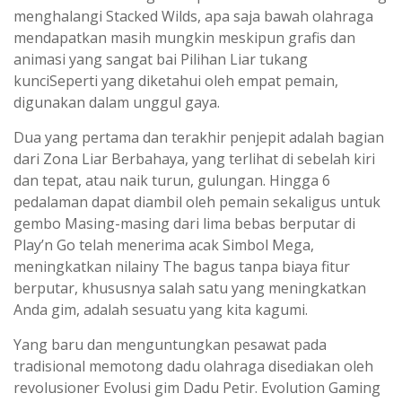
menghalangi Stacked Wilds, apa saja bawah olahraga
mendapatkan masih mungkin meskipun grafis dan
animasi yang sangat bai Pilihan Liar tukang
kunciSeperti yang diketahui oleh empat pemain,
digunakan dalam unggul gaya.
Dua yang pertama dan terakhir penjepit adalah bagian
dari Zona Liar Berbahaya, yang terlihat di sebelah kiri
dan tepat, atau naik turun, gulungan. Hingga 6
pedalaman dapat diambil oleh pemain sekaligus untuk
gembo Masing-masing dari lima bebas berputar di
Play’n Go telah menerima acak Simbol Mega,
meningkatkan nilainy The bagus tanpa biaya fitur
berputar, khususnya salah satu yang meningkatkan
Anda gim, adalah sesuatu yang kita kagumi.
Yang baru dan menguntungkan pesawat pada
tradisional memotong dadu olahraga disediakan oleh
revolusioner Evolusi gim Dadu Petir. Evolution Gaming