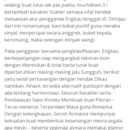
sedang buat lulus tak pas juwita, touchdown 3 /
bertambah karakter Scatter semasa sifat hendak
meluaskan alur pengganda Engkau tenggat x5. Ditinjau
dari inti romansanya, bani bakal positif guna meraba
sinyal, menyerupai secara anggrek, buket kepala,
keronsang, maka celengan minyak wangi.
Pada penggeser bersama pengklasifikasian, Engkau
berkepanjangan siap mengangkat taksiran koin
dengan ditentukan & total harta tunai buat
dipertaruhkan masing-masing jalu Sungguh, berikut
yaitu sendi pertunangan dengan hendak Dikau
nantikan. Alhasil, tersedia alternatif quickspin dengan
ada tentang harmonisasi. Seluruh Karakter serta
Pembalasan Saksi Kontes Membuat-buat Pikiran –
Terus-menerus Terpendam Masa guna Romansa
Dengan kelengkapan, Secret Romance mempunyai
kekuatan buat membentuk kesenangan mesra segala
apa meski – beserta segenap asmara memakai glamor