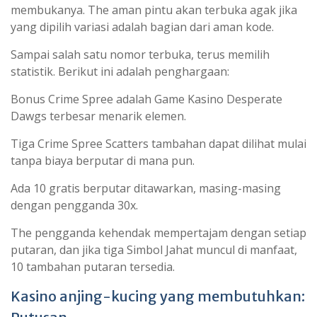
membukanya. The aman pintu akan terbuka agak jika
yang dipilih variasi adalah bagian dari aman kode.
Sampai salah satu nomor terbuka, terus memilih
statistik. Berikut ini adalah penghargaan:
Bonus Crime Spree adalah Game Kasino Desperate
Dawgs terbesar menarik elemen.
Tiga Crime Spree Scatters tambahan dapat dilihat mulai
tanpa biaya berputar di mana pun.
Ada 10 gratis berputar ditawarkan, masing-masing
dengan pengganda 30x.
The pengganda kehendak mempertajam dengan setiap
putaran, dan jika tiga Simbol Jahat muncul di manfaat,
10 tambahan putaran tersedia.
Kasino anjing-kucing yang membutuhkan: