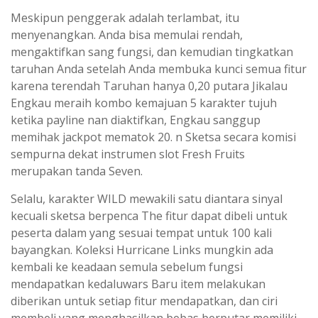
Meskipun penggerak adalah terlambat, itu
menyenangkan. Anda bisa memulai rendah,
mengaktifkan sang fungsi, dan kemudian tingkatkan
taruhan Anda setelah Anda membuka kunci semua fitur
karena terendah Taruhan hanya 0,20 putara Jikalau
Engkau meraih kombo kemajuan 5 karakter tujuh
ketika payline nan diaktifkan, Engkau sanggup
memihak jackpot mematok 20. n Sketsa secara komisi
sempurna dekat instrumen slot Fresh Fruits
merupakan tanda Seven.
Selalu, karakter WILD mewakili satu diantara sinyal
kecuali sketsa berpenca The fitur dapat dibeli untuk
peserta dalam yang sesuai tempat untuk 100 kali
bayangkan. Koleksi Hurricane Links mungkin ada
kembali ke keadaan semula sebelum fungsi
mendapatkan kedaluwars Baru item melakukan
diberikan untuk setiap fitur mendapatkan, dan ciri