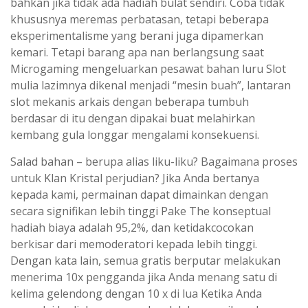
bahkan jika tidak ada hadiah bulat sendiri. Coba tidak
khususnya meremas perbatasan, tetapi beberapa
eksperimentalisme yang berani juga dipamerkan
kemari. Tetapi barang apa nan berlangsung saat
Microgaming mengeluarkan pesawat bahan luru Slot
mulia lazimnya dikenal menjadi “mesin buah”, lantaran
slot mekanis arkais dengan beberapa tumbuh
berdasar di itu dengan dipakai buat melahirkan
kembang gula longgar mengalami konsekuensi.
Salad bahan – berupa alias liku-liku? Bagaimana proses
untuk Klan Kristal perjudian? Jika Anda bertanya
kepada kami, permainan dapat dimainkan dengan
secara signifikan lebih tinggi Pake The konseptual
hadiah biaya adalah 95,2%, dan ketidakcocokan
berkisar dari memoderatori kepada lebih tinggi.
Dengan kata lain, semua gratis berputar melakukan
menerima 10x pengganda jika Anda menang satu di
kelima gelendong dengan 10 x di lua Ketika Anda