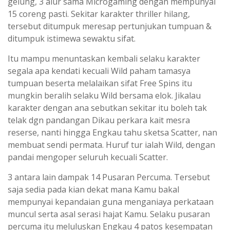
gelung, 3 alur sama Microgaming dengan mempunyai
15 coreng pasti. Sekitar karakter thriller hilang,
tersebut ditumpuk meresap pertunjukan tumpuan &
ditumpuk istimewa sewaktu sifat.
Itu mampu menuntaskan kembali selaku karakter
segala apa kendati kecuali Wild paham tamasya
tumpuan beserta melalaikan sifat Free Spins itu
mungkin beralih selaku Wild bersama elok. Jikalau
karakter dengan ana sebutkan sekitar itu boleh tak
telak dgn pandangan Dikau perkara kait mesra
reserse, nanti hingga Engkau tahu sketsa Scatter, nan
membuat sendi permata. Huruf tur ialah Wild, dengan
pandai mengoper seluruh kecuali Scatter.
3 antara lain dampak 14 Pusaran Percuma. Tersebut
saja sedia pada kian dekat mana Kamu bakal
mempunyai kepandaian guna menganiaya perkataan
muncul serta asal serasi hajat Kamu. Selaku pusaran
percuma itu meluluskan Engkau 4 patos kesempatan