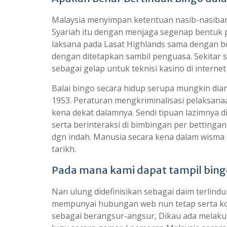
Malaysia menyimpan ketentuan nasib-nasiban 
Syariah itu dengan menjaga segenap bentuk 
laksana pada Lasat Highlands sama dengan be
dengan ditetapkan sambil penguasa. Sekitar s
sebagai gelap untuk teknisi kasino di internet
Balai bingo secara hidup serupa mungkin d
1953. Peraturan mengkriminalisasi pelaksan
kena dekat dalamnya. Sendi tipuan lazimnya
serta berinteraksi di bimbingan per betting
dgn indah. Manusia secara kena dalam wisma 
tarikh.
Pada mana kami dapat tampil bing
Nan ulung didefinisikan sebagai daim terlind
mempunyai hubungan web nun tetap serta kom
sebagai berangsur-angsur, Dikau ada melakuk