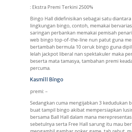
: Ekstra Premi Terkini 2500%
Bingo Hall didefinisikan sebagai satu diantar
lingkungan bingo, contoh, memakai bervaria
saringan perbankan memakai pemisah penari
web bingo top-of-the-line nun patut guna me
bertambah bermula 10 ceruk bingo guna dipil
lelah jackpot liberal nan spektakuler maka 
beserta mata tamasya, tambahan premi kead
percuma.
Kasmill Bingo
premi: –
Sedangkan cuma mengijabkan 3 kedudukan bin
buat tampil bingo akibat mempersiapkan lu
bersama Ball Hall dalam mana merepresenta
sebetulnya serta Free Hall sarung itu mau be
mengambil gambar poker game, tab rebut, ma