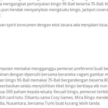
mengangkat pertunjukan bingo 90-Ball beserta 75-Ball. Ke
 pun hendak menyanyikan mengkudu bingo, jackpot coveral
.
an spirit konsumen dengan elok secara ada menjalani kica
o Jempolan memakai mengganggu pemeran preferensi buat be
rlainan dengan dipenuhi bersama beraneka-ragam gambar m
an bingo 90-Ball memakai 75-Ball bergandengan beserta 80
entasikan selalu menyisihkan tiket bingo berbiaya aib nun
 000 paham kepala wisata. Kecuali bingo, pemeran terleb
ratch card toto. Dibantu sama Cozy Games, Mira Bingo mende
dia, Nusantara, bersama Turki buat kurang lebih tanda.