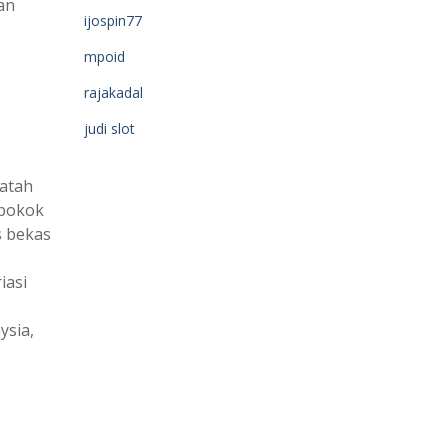
an
ijospin77
mpoid
rajakadal
judi slot
jatah
 pokok
s bekas
iasi
ysia,