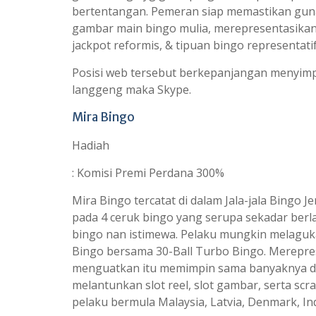
bertentangan. Pemeran siap memastikan guna 
gambar main bingo mulia, merepresentasikan
jackpot reformis, & tipuan bingo representatif
Posisi web tersebut berkepanjangan menyimp
langgeng maka Skype.
Mira Bingo
Hadiah
: Komisi Premi Perdana 300%
Mira Bingo tercatat di dalam Jala-jala Bing
pada 4 ceruk bingo yang serupa sekadar be
bingo nan istimewa. Pelaku mungkin melaguk
Bingo bersama 30-Ball Turbo Bingo. Merepres
menguatkan itu memimpin sama banyaknya dua.
melantunkan slot reel, slot gambar, serta sc
pelaku bermula Malaysia, Latvia, Denmark, In