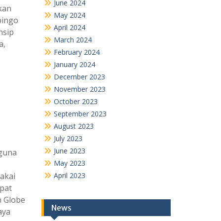
June 2024
kan
May 2024
bingo
April 2024
nsip
March 2024
a,
February 2024
January 2024
December 2023
November 2023
October 2023
September 2023
August 2023
July 2023
June 2023
 guna
May 2023
akai
April 2023
mpat
n Globe
News
aya