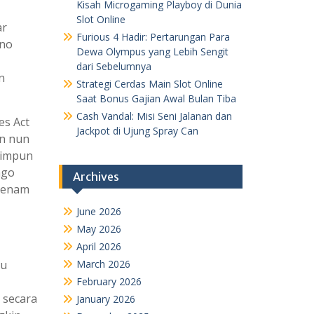
Kisah Microgaming Playboy di Dunia
Slot Online
ar
Furious 4 Hadir: Pertarungan Para
ino
Dewa Olympus yang Lebih Sengit
dari Sebelumnya
n
Strategi Cerdas Main Slot Online
Saat Bonus Gajian Awal Bulan Tiba
Cash Vandal: Misi Seni Jalanan dan
es Act
Jackpot di Ujung Spray Can
an nun
himpun
ngo
Archives
d enam
June 2026
May 2026
April 2026
au
March 2026
February 2026
 secara
January 2026