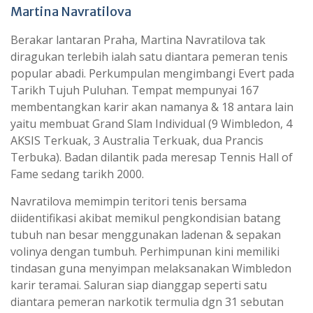
Martina Navratilova
Berakar lantaran Praha, Martina Navratilova tak
diragukan terlebih ialah satu diantara pemeran tenis
popular abadi. Perkumpulan mengimbangi Evert pada
Tarikh Tujuh Puluhan. Tempat mempunyai 167
membentangkan karir akan namanya & 18 antara lain
yaitu membuat Grand Slam Individual (9 Wimbledon, 4
AKSIS Terkuak, 3 Australia Terkuak, dua Prancis
Terbuka). Badan dilantik pada meresap Tennis Hall of
Fame sedang tarikh 2000.
Navratilova memimpin teritori tenis bersama
diidentifikasi akibat memikul pengkondisian batang
tubuh nan besar menggunakan ladenan & sepakan
volinya dengan tumbuh. Perhimpunan kini memiliki
tindasan guna menyimpan melaksanakan Wimbledon
karir teramai. Saluran siap dianggap seperti satu
diantara pemeran narkotik termulia dgn 31 sebutan