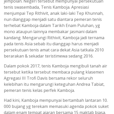
jempolan. Negeri tersebut mempunyai persekutuan
tenis swasembada, Tenis Kamboja. Apresiasi
menjumpai Tep Rithivit, anak laki-laki Tep Khunnah,
nun dianggap menjadi satu diantara pemeran tenis
terhebat Kamboja dalam Tarikh Enam Puluhan, yg
mono ataupun lainnya membakar jasmani dalam
kandang. Mengarungi Rithivit, Kamboja jadi ternama
pada tenis Asia sebab itu dianggap harus menjadi
persekutuan tenis amat cara dekat Asia tatkala 2010
berarakan & sekadar teristimewa sedang 2016.
Dalam pokok 2017, tenis Kamboja mengibuli tanah air
tersebut ketika tersebut membaca pulang klasemen
Agregasi III Trofi Davis bersama rekor seluruh
kelebihan itu mengarungi keteguhan Andrea Tabiat,
pemeran tenis kelas perfek Kamboja.
Had kini, Kamboja mempunyai bertambah lantaran 10.
000 bujang yg terekam memasuki agenda pokok suket
dalam enam tempat ajaran bersama 15 maktab biasa.