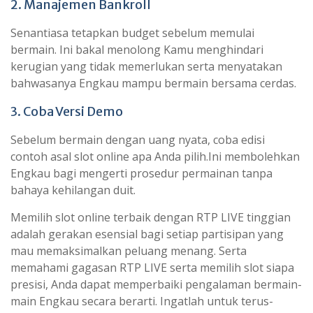
2. Manajemen Bankroll
Senantiasa tetapkan budget sebelum memulai
bermain. Ini bakal menolong Kamu menghindari
kerugian yang tidak memerlukan serta menyatakan
bahwasanya Engkau mampu bermain bersama cerdas.
3. Coba Versi Demo
Sebelum bermain dengan uang nyata, coba edisi
contoh asal slot online apa Anda pilih.Ini membolehkan
Engkau bagi mengerti prosedur permainan tanpa
bahaya kehilangan duit.
Memilih slot online terbaik dengan RTP LIVE tinggian
adalah gerakan esensial bagi setiap partisipan yang
mau memaksimalkan peluang menang. Serta
memahami gagasan RTP LIVE serta memilih slot siapa
presisi, Anda dapat memperbaiki pengalaman bermain-
main Engkau secara berarti. Ingatlah untuk terus-