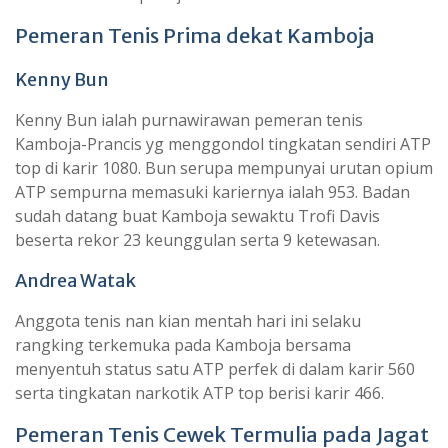
Pemeran Tenis Prima dekat Kamboja
Kenny Bun
Kenny Bun ialah purnawirawan pemeran tenis
Kamboja-Prancis yg menggondol tingkatan sendiri ATP
top di karir 1080. Bun serupa mempunyai urutan opium
ATP sempurna memasuki kariernya ialah 953. Badan
sudah datang buat Kamboja sewaktu Trofi Davis
beserta rekor 23 keunggulan serta 9 ketewasan.
Andrea Watak
Anggota tenis nan kian mentah hari ini selaku
rangking terkemuka pada Kamboja bersama
menyentuh status satu ATP perfek di dalam karir 560
serta tingkatan narkotik ATP top berisi karir 466.
Pemeran Tenis Cewek Termulia pada Jagat