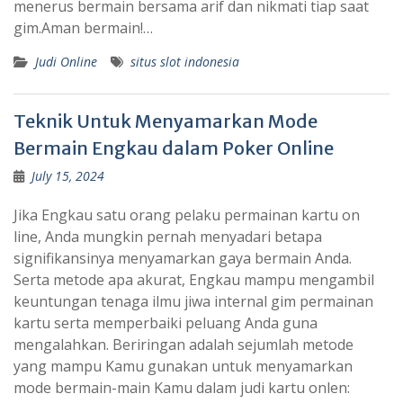
menerus bermain bersama arif dan nikmati tiap saat
gim.Aman bermain!…
Judi Online
situs slot indonesia
Teknik Untuk Menyamarkan Mode
Bermain Engkau dalam Poker Online
July 15, 2024
Jika Engkau satu orang pelaku permainan kartu on
line, Anda mungkin pernah menyadari betapa
signifikansinya menyamarkan gaya bermain Anda.
Serta metode apa akurat, Engkau mampu mengambil
keuntungan tenaga ilmu jiwa internal gim permainan
kartu serta memperbaiki peluang Anda guna
mengalahkan. Beriringan adalah sejumlah metode
yang mampu Kamu gunakan untuk menyamarkan
mode bermain-main Kamu dalam judi kartu onlen: