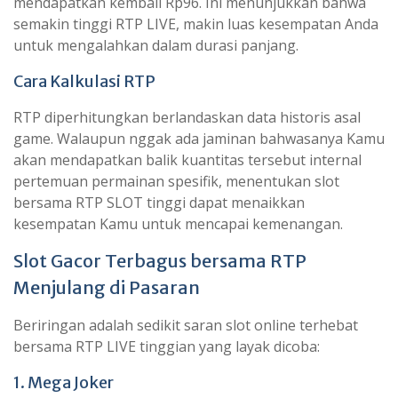
mendapatkan kembali Rp96. Ini menunjukkan bahwa
semakin tinggi RTP LIVE, makin luas kesempatan Anda
untuk mengalahkan dalam durasi panjang.
Cara Kalkulasi RTP
RTP diperhitungkan berlandaskan data historis asal
game. Walaupun nggak ada jaminan bahwasanya Kamu
akan mendapatkan balik kuantitas tersebut internal
pertemuan permainan spesifik, menentukan slot
bersama RTP SLOT tinggi dapat menaikkan
kesempatan Kamu untuk mencapai kemenangan.
Slot Gacor Terbagus bersama RTP
Menjulang di Pasaran
Beriringan adalah sedikit saran slot online terhebat
bersama RTP LIVE tinggian yang layak dicoba:
1. Mega Joker