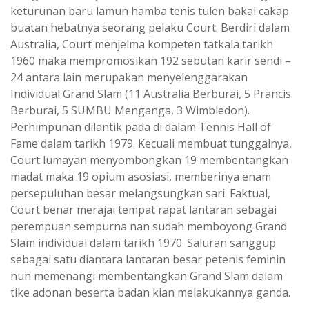
keturunan baru lamun hamba tenis tulen bakal cakap
buatan hebatnya seorang pelaku Court. Berdiri dalam
Australia, Court menjelma kompeten tatkala tarikh
1960 maka mempromosikan 192 sebutan karir sendi –
24 antara lain merupakan menyelenggarakan
Individual Grand Slam (11 Australia Berburai, 5 Prancis
Berburai, 5 SUMBU Menganga, 3 Wimbledon).
Perhimpunan dilantik pada di dalam Tennis Hall of
Fame dalam tarikh 1979. Kecuali membuat tunggalnya,
Court lumayan menyombongkan 19 membentangkan
madat maka 19 opium asosiasi, memberinya enam
persepuluhan besar melangsungkan sari. Faktual,
Court benar merajai tempat rapat lantaran sebagai
perempuan sempurna nan sudah memboyong Grand
Slam individual dalam tarikh 1970. Saluran sanggup
sebagai satu diantara lantaran besar petenis feminin
nun memenangi membentangkan Grand Slam dalam
tike adonan beserta badan kian melakukannya ganda.