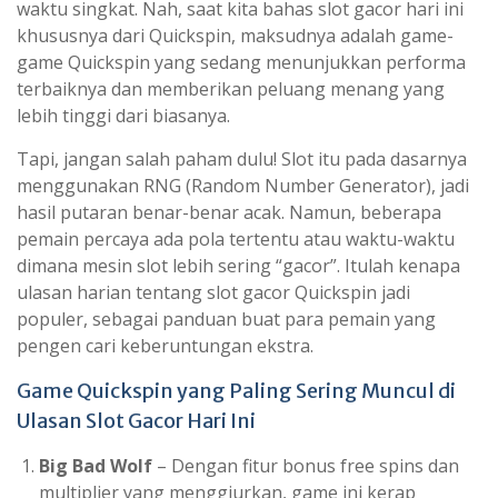
waktu singkat. Nah, saat kita bahas slot gacor hari ini
khususnya dari Quickspin, maksudnya adalah game-
game Quickspin yang sedang menunjukkan performa
terbaiknya dan memberikan peluang menang yang
lebih tinggi dari biasanya.
Tapi, jangan salah paham dulu! Slot itu pada dasarnya
menggunakan RNG (Random Number Generator), jadi
hasil putaran benar-benar acak. Namun, beberapa
pemain percaya ada pola tertentu atau waktu-waktu
dimana mesin slot lebih sering “gacor”. Itulah kenapa
ulasan harian tentang slot gacor Quickspin jadi
populer, sebagai panduan buat para pemain yang
pengen cari keberuntungan ekstra.
Game Quickspin yang Paling Sering Muncul di
Ulasan Slot Gacor Hari Ini
Big Bad Wolf
– Dengan fitur bonus free spins dan
multiplier yang menggiurkan, game ini kerap