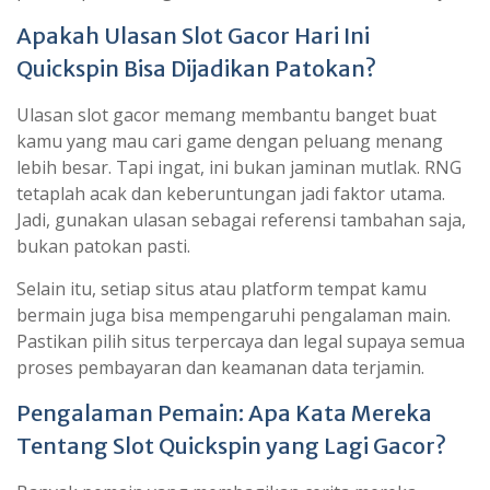
Apakah Ulasan Slot Gacor Hari Ini
Quickspin Bisa Dijadikan Patokan?
Ulasan slot gacor memang membantu banget buat
kamu yang mau cari game dengan peluang menang
lebih besar. Tapi ingat, ini bukan jaminan mutlak. RNG
tetaplah acak dan keberuntungan jadi faktor utama.
Jadi, gunakan ulasan sebagai referensi tambahan saja,
bukan patokan pasti.
Selain itu, setiap situs atau platform tempat kamu
bermain juga bisa mempengaruhi pengalaman main.
Pastikan pilih situs terpercaya dan legal supaya semua
proses pembayaran dan keamanan data terjamin.
Pengalaman Pemain: Apa Kata Mereka
Tentang Slot Quickspin yang Lagi Gacor?