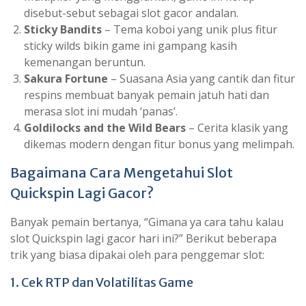
disebut-sebut sebagai slot gacor andalan.
Sticky Bandits
– Tema koboi yang unik plus fitur
sticky wilds bikin game ini gampang kasih
kemenangan beruntun.
Sakura Fortune
– Suasana Asia yang cantik dan fitur
respins membuat banyak pemain jatuh hati dan
merasa slot ini mudah ‘panas’.
Goldilocks and the Wild Bears
– Cerita klasik yang
dikemas modern dengan fitur bonus yang melimpah.
Bagaimana Cara Mengetahui Slot
Quickspin Lagi Gacor?
Banyak pemain bertanya, “Gimana ya cara tahu kalau
slot Quickspin lagi gacor hari ini?” Berikut beberapa
trik yang biasa dipakai oleh para penggemar slot:
1. Cek RTP dan Volatilitas Game