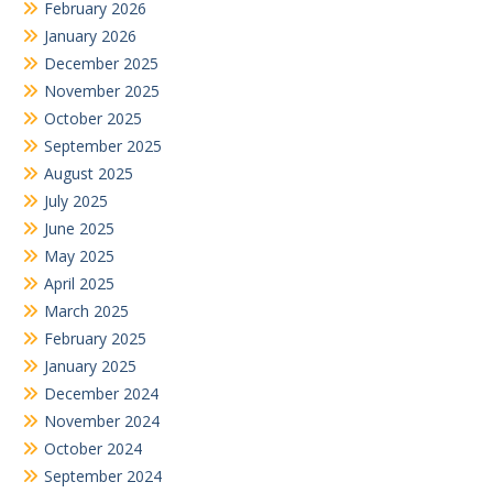
February 2026
January 2026
December 2025
November 2025
October 2025
September 2025
August 2025
July 2025
June 2025
May 2025
April 2025
March 2025
February 2025
January 2025
December 2024
November 2024
October 2024
September 2024