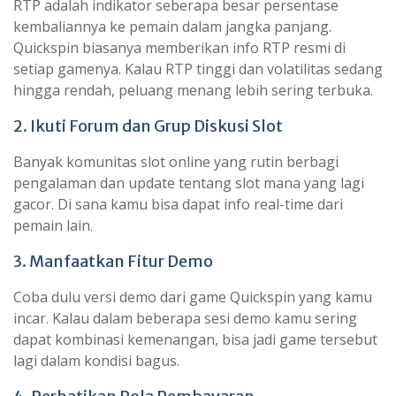
RTP adalah indikator seberapa besar persentase
kembaliannya ke pemain dalam jangka panjang.
Quickspin biasanya memberikan info RTP resmi di
setiap gamenya. Kalau RTP tinggi dan volatilitas sedang
hingga rendah, peluang menang lebih sering terbuka.
2. Ikuti Forum dan Grup Diskusi Slot
Banyak komunitas slot online yang rutin berbagi
pengalaman dan update tentang slot mana yang lagi
gacor. Di sana kamu bisa dapat info real-time dari
pemain lain.
3. Manfaatkan Fitur Demo
Coba dulu versi demo dari game Quickspin yang kamu
incar. Kalau dalam beberapa sesi demo kamu sering
dapat kombinasi kemenangan, bisa jadi game tersebut
lagi dalam kondisi bagus.