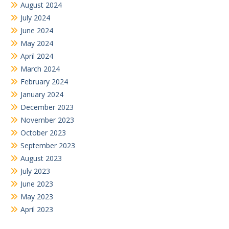
August 2024
July 2024
June 2024
May 2024
April 2024
March 2024
February 2024
January 2024
December 2023
November 2023
October 2023
September 2023
August 2023
July 2023
June 2023
May 2023
April 2023