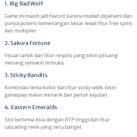
1. Big Bad Wolf
Game ini masih jadi favorit karena mudah dipahami dan
punya potensi kemenangan besar lewat fitur free spins
dan multiplier.
2. Sakura Fortune
Visual cantik dan fitur respins yang bikin peluang
menang semakin terbuka.
3. Sticky Bandits
Kombinasi tema koboi dan fitur sticky wilds bikin
gameplay makin menarik dan penuh kejutan.
4. Eastern Emeralds
Slot bertema Asia dengan RTP tinggi dan fitur
cascading reels yang seru banget.