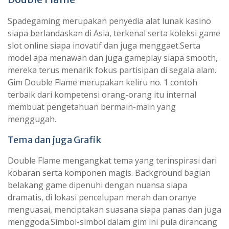
Spadegaming merupakan penyedia alat lunak kasino
siapa berlandaskan di Asia, terkenal serta koleksi game
slot online siapa inovatif dan juga menggaet.Serta
model apa menawan dan juga gameplay siapa smooth,
mereka terus menarik fokus partisipan di segala alam.
Gim Double Flame merupakan keliru no. 1 contoh
terbaik dari kompetensi orang-orang itu internal
membuat pengetahuan bermain-main yang
menggugah.
Tema dan juga Grafik
Double Flame mengangkat tema yang terinspirasi dari
kobaran serta komponen magis. Background bagian
belakang game dipenuhi dengan nuansa siapa
dramatis, di lokasi pencelupan merah dan oranye
menguasai, menciptakan suasana siapa panas dan juga
menggoda.Simbol-simbol dalam gim ini pula dirancang