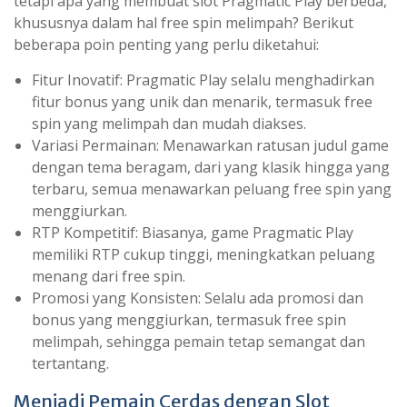
tetapi apa yang membuat slot Pragmatic Play berbeda,
khususnya dalam hal free spin melimpah? Berikut
beberapa poin penting yang perlu diketahui:
Fitur Inovatif: Pragmatic Play selalu menghadirkan
fitur bonus yang unik dan menarik, termasuk free
spin yang melimpah dan mudah diakses.
Variasi Permainan: Menawarkan ratusan judul game
dengan tema beragam, dari yang klasik hingga yang
terbaru, semua menawarkan peluang free spin yang
menggiurkan.
RTP Kompetitif: Biasanya, game Pragmatic Play
memiliki RTP cukup tinggi, meningkatkan peluang
menang dari free spin.
Promosi yang Konsisten: Selalu ada promosi dan
bonus yang menggiurkan, termasuk free spin
melimpah, sehingga pemain tetap semangat dan
tertantang.
Menjadi Pemain Cerdas dengan Slot