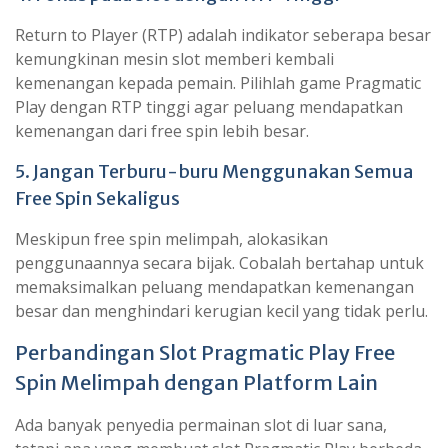
Return to Player (RTP) adalah indikator seberapa besar
kemungkinan mesin slot memberi kembali
kemenangan kepada pemain. Pilihlah game Pragmatic
Play dengan RTP tinggi agar peluang mendapatkan
kemenangan dari free spin lebih besar.
5. Jangan Terburu-buru Menggunakan Semua
Free Spin Sekaligus
Meskipun free spin melimpah, alokasikan
penggunaannya secara bijak. Cobalah bertahap untuk
memaksimalkan peluang mendapatkan kemenangan
besar dan menghindari kerugian kecil yang tidak perlu.
Perbandingan Slot Pragmatic Play Free
Spin Melimpah dengan Platform Lain
Ada banyak penyedia permainan slot di luar sana,