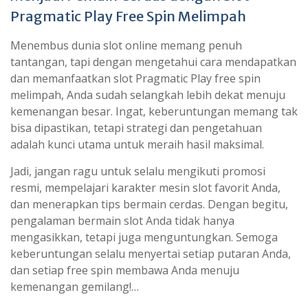
Pragmatic Play Free Spin Melimpah
Menembus dunia slot online memang penuh
tantangan, tapi dengan mengetahui cara mendapatkan
dan memanfaatkan slot Pragmatic Play free spin
melimpah, Anda sudah selangkah lebih dekat menuju
kemenangan besar. Ingat, keberuntungan memang tak
bisa dipastikan, tetapi strategi dan pengetahuan
adalah kunci utama untuk meraih hasil maksimal.
Jadi, jangan ragu untuk selalu mengikuti promosi
resmi, mempelajari karakter mesin slot favorit Anda,
dan menerapkan tips bermain cerdas. Dengan begitu,
pengalaman bermain slot Anda tidak hanya
mengasikkan, tetapi juga menguntungkan. Semoga
keberuntungan selalu menyertai setiap putaran Anda,
dan setiap free spin membawa Anda menuju
kemenangan gemilang!…