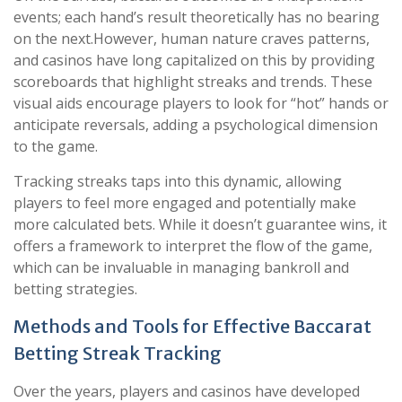
events; each hand’s result theoretically has no bearing
on the next.However, human nature craves patterns,
and casinos have long capitalized on this by providing
scoreboards that highlight streaks and trends. These
visual aids encourage players to look for “hot” hands or
anticipate reversals, adding a psychological dimension
to the game.
Tracking streaks taps into this dynamic, allowing
players to feel more engaged and potentially make
more calculated bets. While it doesn’t guarantee wins, it
offers a framework to interpret the flow of the game,
which can be invaluable in managing bankroll and
betting strategies.
Methods and Tools for Effective Baccarat
Betting Streak Tracking
Over the years, players and casinos have developed