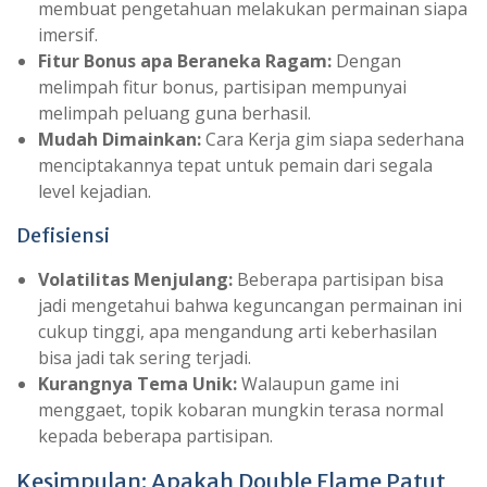
membuat pengetahuan melakukan permainan siapa
imersif.
Fitur Bonus apa Beraneka Ragam:
Dengan
melimpah fitur bonus, partisipan mempunyai
melimpah peluang guna berhasil.
Mudah Dimainkan:
Cara Kerja gim siapa sederhana
menciptakannya tepat untuk pemain dari segala
level kejadian.
Defisiensi
Volatilitas Menjulang:
Beberapa partisipan bisa
jadi mengetahui bahwa keguncangan permainan ini
cukup tinggi, apa mengandung arti keberhasilan
bisa jadi tak sering terjadi.
Kurangnya Tema Unik:
Walaupun game ini
menggaet, topik kobaran mungkin terasa normal
kepada beberapa partisipan.
Kesimpulan: Apakah Double Flame Patut