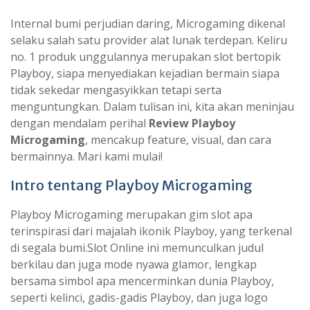
Internal bumi perjudian daring, Microgaming dikenal
selaku salah satu provider alat lunak terdepan. Keliru
no. 1 produk unggulannya merupakan slot bertopik
Playboy, siapa menyediakan kejadian bermain siapa
tidak sekedar mengasyikkan tetapi serta
menguntungkan. Dalam tulisan ini, kita akan meninjau
dengan mendalam perihal
Review Playboy
Microgaming
, mencakup feature, visual, dan cara
bermainnya. Mari kami mulai!
Intro tentang Playboy Microgaming
Playboy Microgaming merupakan gim slot apa
terinspirasi dari majalah ikonik Playboy, yang terkenal
di segala bumi.Slot Online ini memunculkan judul
berkilau dan juga mode nyawa glamor, lengkap
bersama simbol apa mencerminkan dunia Playboy,
seperti kelinci, gadis-gadis Playboy, dan juga logo