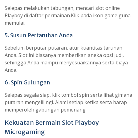
Selepas melakukan tabungan, mencari slot online
Playboy di daftar permainan.Klik pada ikon game guna
memulai.
5. Susun Pertaruhan Anda
Sebelum berputar putaran, atur kuantitas taruhan
Anda. Slot ini biasanya memberikan aneka opsi judi,
sehingga Anda mampu menyesuaikannya serta biaya
Anda.
6. Spin Gulungan
Selepas segala siap, klik tombol spin serta lihat gimana
putaran mengelilingi. Alami setiap ketika serta harap
memperoleh gabungan pemenang!
Kekuatan Bermain Slot Playboy
Microgaming