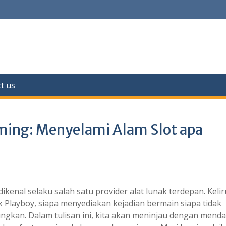
t us
ming: Menyelami Alam Slot apa
kenal selaku salah satu provider alat lunak terdepan. Kelir
Playboy, siapa menyediakan kejadian bermain siapa tidak
ngkan. Dalam tulisan ini, kita akan meninjau dengan mend