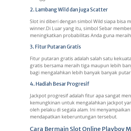
2. Lambang Wild dan juga Scatter
Slot ini diberi dengan simbol Wild siapa bi
winner.Di Luar yang itu, simbol Sebar memb
meningkatkan probabilitas Anda guna meraih
3. Fitur Putaran Gratis
Fitur putaran gratis adalah salah satu kekuata
gratis bersama meraih tiga maupun lebih banya
bagi mengalahkan lebih banyak banyak putar
4. Hadiah Besar Progresif
Jackpot progresif adalah fitur apa sangat men
kemungkinan untuk mengalahkan jackpot yan
oleh pelaku di segala alam. Ini menyampaikan
mendapatkan keberuntungan tersebut.
Cara Bermain Slot Online Playboy 