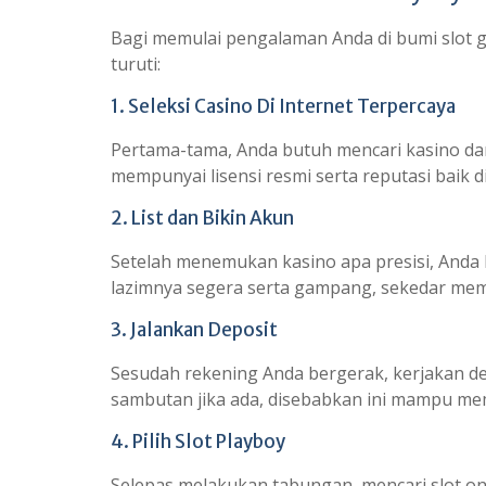
Bagi memulai pengalaman Anda di bumi slot g
turuti:
1. Seleksi Casino Di Internet Terpercaya
Pertama-tama, Anda butuh mencari kasino dar
mempunyai lisensi resmi serta reputasi baik 
2. List dan Bikin Akun
Setelah menemukan kasino apa presisi, Anda 
lazimnya segera serta gampang, sekedar meme
3. Jalankan Deposit
Sesudah rekening Anda bergerak, kerjakan d
sambutan jika ada, disebabkan ini mampu me
4. Pilih Slot Playboy
Selepas melakukan tabungan, mencari slot on