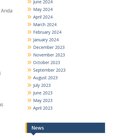
June 2024
May 2024
u Anda
April 2024
March 2024
February 2024
January 2024
December 2023
November 2023
October 2023
September 2023
i
August 2023
July 2023
June 2023
May 2023
us
April 2023
News