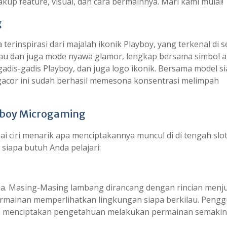
akup feature, visual, dan cara bermainnya. Mari kami mulai!
g
erinspirasi dari majalah ikonik Playboy, yang terkenal di s
ilau dan juga mode nyawa glamor, lengkap bersama simbol 
gadis-gadis Playboy, dan juga logo ikonik. Bersama model s
acor ini sudah berhasil memesona konsentrasi melimpah
ayboy Microgaming
 ciri menarik apa menciptakannya muncul di di tengah slo
k siapa butuh Anda pelajari:
sona. Masing-Masing lambang dirancang dengan rincian menj
rmainan memperlihatkan lingkungan siapa berkilau. Peng
th menciptakan pengetahuan melakukan permainan semakin