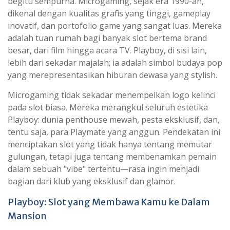
begitu sempurna. Microgaming, sejak era 1990-an,
dikenal dengan kualitas grafis yang tinggi, gameplay
inovatif, dan portofolio game yang sangat luas. Mereka
adalah tuan rumah bagi banyak slot bertema brand
besar, dari film hingga acara TV. Playboy, di sisi lain,
lebih dari sekadar majalah; ia adalah simbol budaya pop
yang merepresentasikan hiburan dewasa yang stylish.
Microgaming tidak sekadar menempelkan logo kelinci
pada slot biasa. Mereka merangkul seluruh estetika
Playboy: dunia penthouse mewah, pesta eksklusif, dan,
tentu saja, para Playmate yang anggun. Pendekatan ini
menciptakan slot yang tidak hanya tentang memutar
gulungan, tetapi juga tentang membenamkan pemain
dalam sebuah "vibe" tertentu—rasa ingin menjadi
bagian dari klub yang eksklusif dan glamor.
Playboy: Slot yang Membawa Kamu ke Dalam
Mansion