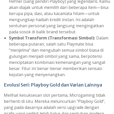
Hefner (sang pendiri Playboy) yang legendaris. Kamu
akan diajak untuk memilih dari beberapa item—bisa
berupa pipa, dasi, atau kacamata hitam—untuk
mengungkap hadiah kredit instan. Ini adalah
sentuhan personal yang langsung mengingatkan
pada sosok di balik brand tersebut.
Symbol Transform (Transformasi Simbol):
Dalam
beberapa putaran, salah satu Playmate bisa
"menjelma" dan mengubah semua simbol biasa di
gulungan menjadi simbol yang sama, berpotensi
menciptakan kombinasi kemenangan yang sangat
besar. Fitur ini benar-benar memberikan sensasi
kejutan yang menyenangkan.
Evolusi Seri: Playboy Gold dan Varian Lainnya
Melihat kesuksesan slot pertama, Microgaming tidak
berhenti di situ. Mereka meluncurkan "Playboy Gold",
yang pada dasarnya adalah versi upgrade dengan
grafis yang sedikit lebih halus dan sentuhan modern.