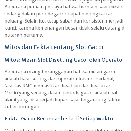
Beberapa pemain percaya bahwa bermain saat mesin
sedang dalam periode gacor dapat meningkatkan
peluang. Selain itu, tetap sabar dan konsisten menjadi
kunci, karena kemenangan besar tidak selalu datang di
putaran pertama.
Mitos dan Fakta tentang Slot Gacor
Mitos: Mesin Slot Disetting Gacor oleh Operator
Beberapa orang beranggapan bahwa mesin gacor
adalah hasil setting dari operator kasino. Padahal,
fasilitas RNG memastikan keadilan dan keacakan.
Mesin yang sedang dalam periode gacor adalah hal
alami yang bisa terjadi kapan saja, tergantung faktor
keberuntungan.
Fakta: Gacor Berbeda-beda di Setiap Waktu
Meski ada pola yang bisa dikenali, mesin slot memiliki