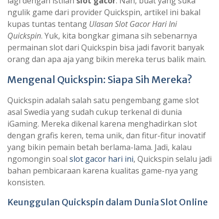
lagi dengan istilah
slot gacor
. Nah, buat yang suka
ngulik game dari provider Quickspin, artikel ini bakal
kupas tuntas tentang
Ulasan Slot Gacor Hari Ini
Quickspin
. Yuk, kita bongkar gimana sih sebenarnya
permainan slot dari Quickspin bisa jadi favorit banyak
orang dan apa aja yang bikin mereka terus balik main.
Mengenal Quickspin: Siapa Sih Mereka?
Quickspin adalah salah satu pengembang game slot
asal Swedia yang sudah cukup terkenal di dunia
iGaming. Mereka dikenal karena menghadirkan slot
dengan grafis keren, tema unik, dan fitur-fitur inovatif
yang bikin pemain betah berlama-lama. Jadi, kalau
ngomongin soal
slot gacor hari ini
, Quickspin selalu jadi
bahan pembicaraan karena kualitas game-nya yang
konsisten.
Keunggulan Quickspin dalam Dunia Slot Online