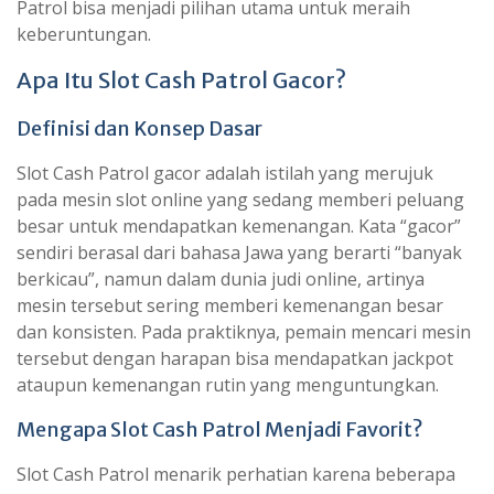
Patrol bisa menjadi pilihan utama untuk meraih
keberuntungan.
Apa Itu Slot Cash Patrol Gacor?
Definisi dan Konsep Dasar
Slot Cash Patrol gacor adalah istilah yang merujuk
pada mesin slot online yang sedang memberi peluang
besar untuk mendapatkan kemenangan. Kata “gacor”
sendiri berasal dari bahasa Jawa yang berarti “banyak
berkicau”, namun dalam dunia judi online, artinya
mesin tersebut sering memberi kemenangan besar
dan konsisten. Pada praktiknya, pemain mencari mesin
tersebut dengan harapan bisa mendapatkan jackpot
ataupun kemenangan rutin yang menguntungkan.
Mengapa Slot Cash Patrol Menjadi Favorit?
Slot Cash Patrol menarik perhatian karena beberapa