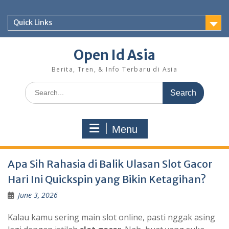
Skip
to
Quick Links
content
Open Id Asia
Berita, Tren, & Info Terbaru di Asia
Search
for:
Menu
Apa Sih Rahasia di Balik Ulasan Slot Gacor
Hari Ini Quickspin yang Bikin Ketagihan?
June 3, 2026
Kalau kamu sering main slot online, pasti nggak asing