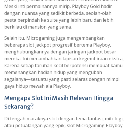
Meski inti permainannya mirip, Playboy Gold hadir
dengan nuansa yang sedikit berbeda, seolah-olah
pesta berpindah ke suite yang lebih baru dan lebih
berkilau di mansion yang sama.
Selain itu, Microgaming juga mengembangkan
beberapa slot jackpot progresif bertema Playboy,
menghubungkannya dengan jaringan jackpot besar
mereka. Ini menambahkan lapisan kegembiraan ekstra,
karena setiap taruhan kecil berpotensi membuat kamu
memenangkan hadiah hidup yang mengubah
segalanya—sesuatu yang pasti selaras dengan mimpi
gaya hidup mewah ala Playboy.
Mengapa Slot Ini Masih Relevan Hingga
Sekarang?
Di tengah maraknya slot dengan tema fantasi, mitologi,
atau petualangan yang epik, slot Microgaming Playboy