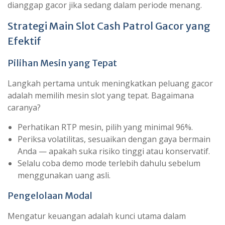
dianggap gacor jika sedang dalam periode menang.
Strategi Main Slot Cash Patrol Gacor yang
Efektif
Pilihan Mesin yang Tepat
Langkah pertama untuk meningkatkan peluang gacor
adalah memilih mesin slot yang tepat. Bagaimana
caranya?
Perhatikan RTP mesin, pilih yang minimal 96%.
Periksa volatilitas, sesuaikan dengan gaya bermain
Anda — apakah suka risiko tinggi atau konservatif.
Selalu coba demo mode terlebih dahulu sebelum
menggunakan uang asli.
Pengelolaan Modal
Mengatur keuangan adalah kunci utama dalam