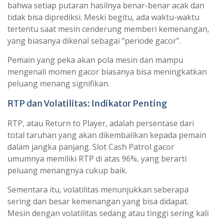
bahwa setiap putaran hasilnya benar-benar acak dan
tidak bisa diprediksi. Meski begitu, ada waktu-waktu
tertentu saat mesin cenderung memberi kemenangan,
yang biasanya dikenal sebagai “periode gacor”.
Pemain yang peka akan pola mesin dan mampu
mengenali momen gacor biasanya bisa meningkatkan
peluang menang signifikan.
RTP dan Volatilitas: Indikator Penting
RTP, atau Return to Player, adalah persentase dari
total taruhan yang akan dikembalikan kepada pemain
dalam jangka panjang. Slot Cash Patrol gacor
umumnya memiliki RTP di atas 96%, yang berarti
peluang menangnya cukup baik.
Sementara itu, volatilitas menunjukkan seberapa
sering dan besar kemenangan yang bisa didapat.
Mesin dengan volatilitas sedang atau tinggi sering kali