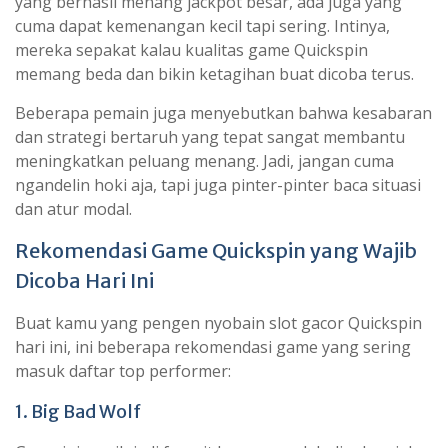
yang berhasil menang jackpot besar, ada juga yang
cuma dapat kemenangan kecil tapi sering. Intinya,
mereka sepakat kalau kualitas game Quickspin
memang beda dan bikin ketagihan buat dicoba terus.
Beberapa pemain juga menyebutkan bahwa kesabaran
dan strategi bertaruh yang tepat sangat membantu
meningkatkan peluang menang. Jadi, jangan cuma
ngandelin hoki aja, tapi juga pinter-pinter baca situasi
dan atur modal.
Rekomendasi Game Quickspin yang Wajib
Dicoba Hari Ini
Buat kamu yang pengen nyobain slot gacor Quickspin
hari ini, ini beberapa rekomendasi game yang sering
masuk daftar top performer:
1. Big Bad Wolf