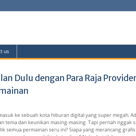
t us
lan Dulu dengan Para Raja Provide
rmainan
i masuk ke sebuah kota hiburan digital yang super megah. A
gan tema dan keunikan masing-masing. Tapi pernah nggak s
lik semua permainan seru ini? Siapa yang merancang grafis