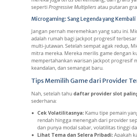
seperti
Progressive Multipliers
atau putaran gra
Microgaming: Sang Legenda yang Kembali 
Jangan pernah meremehkan yang satu ini. Mic
adalah rumah bagi jackpot progresif terbesa
multi-jutawan. Setelah sempat agak redup, Mi
mitra mereka. Mereka merilis game dengan kua
mempertahankan warisan jackpot progresif m
keandalan, dan semangat baru.
Tips Memilih Game dari Provider 
Nah, setelah tahu
daftar provider slot pali
sederhana:
Cek Volatilitasnya:
Kamu tipe pemain yang 
rendah hingga menengah dari provider sep
dan punya modal sabar, volatilitas tinggi dar
Lihat Tema dan Selera Pribadi:
Apakah ka