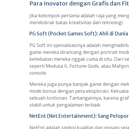
Para Inovator dengan Grafis dan Fit
Jika kelompok pertama adalah raja yang meng
mendobrak batas kreativitas dan teknologi.
PG Soft (Pocket Games Soft): Ahli di Dunia
PG Soft ini spesialisasinya adalah menghadi
game mereka dirancang dengan portrait mode 
kehebatan mereka nggak cuma di situ. Dari seg
seperti Medusa II, Fortune Gods, atau Mahjon
console.
Mereka juga punya banyak game dengan mekan
mode bonus dengan peta eksplorasi. Kekuatan 
sebuah tontonan. Tantangannya, karena grafi
stabil untuk pengalaman terbaik.
NetEnt (Net Entertainment): Sang Pelopor
NetEnt adalah simbol kualitas dan inovasi se