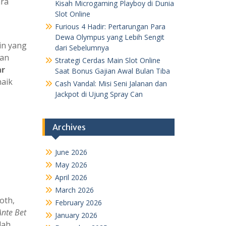
ara
Kisah Microgaming Playboy di Dunia
Slot Online
Furious 4 Hadir: Pertarungan Para
Dewa Olympus yang Lebih Sengit
in yang
dari Sebelumnya
kan
Strategi Cerdas Main Slot Online
ar
Saat Bonus Gajian Awal Bulan Tiba
naik
Cash Vandal: Misi Seni Jalanan dan
Jackpot di Ujung Spray Can
Archives
June 2026
May 2026
April 2026
March 2026
oth,
February 2026
Ante Bet
January 2026
dah