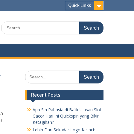
Quick Links
Search
for:
Search
r
for:
Recent Posts
Apa Sih Rahasia di Balik Ulasan Slot
da
Gacor Hari Ini Quickspin yang Bikin
ih
Ketagihan?
Lebih Dari Sekadar Logo Kelinci: