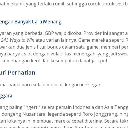
at mekanik yang terlalu rumit, sehingga cocok untuk sesi 
dengan Banyak Cara Menang
ran yang berbeda, GBP wajib dicoba. Provider ini sangat a
t
243 Ways to Win
atau varian lainnya. Game mereka seperti R
warkan dua jenis fitur bonus dalam satu game, memberi pe
nya banyak slot dengan volatilitas menengah, yang jadi swe
i kemenangan kecil dan kesempatan dapat jackpot.
ri Perhatian
nama-nama baru selalu muncul dengan ide segar.
ggara
ang paling “ngerti” selera pemain Indonesia dan Asia Tengg
ma dongeng Nusantara, legenda seperti Roro Jonggrang, hin
n lokalnya ini membuat mereka cepat diterima. Secara tekn
ang semakin mumpuni sampai fitur-fitur bonus yang menari