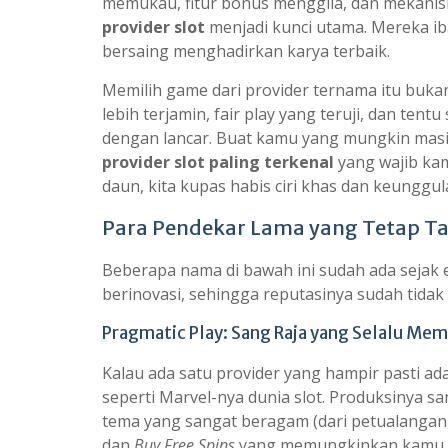
memukau, fitur bonus menggila, dan mekanism
provider slot
menjadi kunci utama. Mereka ib
bersaing menghadirkan karya terbaik.
Memilih game dari provider ternama itu bukan
lebih terjamin, fair play yang teruji, dan t
dengan lancar. Buat kamu yang mungkin masi
provider slot paling terkenal
yang wajib kam
daun, kita kupas habis ciri khas dan keunggu
Para Pendekar Lama yang Tetap T
Beberapa nama di bawah ini sudah ada sejak 
berinovasi, sehingga reputasinya sudah tidak 
Pragmatic Play: Sang Raja yang Selalu Me
Kalau ada satu provider yang hampir pasti ada 
seperti Marvel-nya dunia slot. Produksinya s
tema yang sangat beragam (dari petualangan, b
dan
Buy Free Spins
yang memungkinkan kamu l