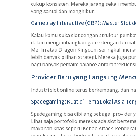
cukup konsisten. Mereka jarang sekali membu
yang santai dan menghibur.
Gameplay Interactive (GBP): Master Slot 
Kalau kamu suka slot dengan struktur pembaya
dalam mengembangkan game dengan forma
Merlin atau Dragon Kingdom seringkali mena
lebih banyak pilihan strategi. Mereka juga pu
bagi banyak pemain: balance antara frekuens
Provider Baru yang Langsung Mencu
Industri slot online terus berkembang, dan 
Spadegaming: Kuat di Tema Lokal Asia Ten
Spadegaming bisa dibilang sebagai provider y
Lihat saja portofolio mereka: ada slot berte
makanan khas seperti Kebab Attack. Pendekata
mereka juga terus berkembang, dari grafis y