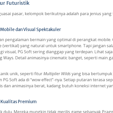
ur Futuristik
uasai pasar, kelompok berikutnya adalah para jenius yang 
 Mobile dan Visual Spektakuler
rkan pengalaman bermain yang optimal di perangkat mobile.
(vertikal) yang natural untuk smartphone. Tapi jangan sal
i visual, PG Soft sering dianggap yang terdepan. Lihat saj
g Ways. Detail animasinya cinematic banget, seperti main 
ik unik, seperti fitur
Multiplier Wilds
yang bisa bertumpuk
PG Soft ada di “wow effect”-nya. Setiap putaran terasa sep
s dan animasinya berat, kadang butuh koneksi internet ya
 Kualitas Premium
jak dulu. Mereka mungkin tidak merilis game sebanyak Prag