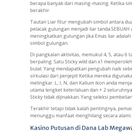
berapa banyak dari masing-masing. Ketika si
berakhir.
Tautan Liar fitur mengubah simbol antara dua
pelacak gulungan menjadi liar tanda.SEBUAH
meningkatkan gulungan jika Emas liar adalah 
simbol gulungan.
Di pangkalan aktivitas, memukul 4, 5, atau 6 
berpaling. Satu Sticky wild dan x1 memperole
bulat. Yang mendapatkan pengubah naik sebes
sirkulasi dari penjepit Ketika mereka diguna
melingkar. L, I, N, dan Kalium ikon anda menj
utama lengket keterlaluan dan + 2 seluruh
Sticky tidak dijinakkan. Yang seleksi pembelian
Terakhir tetapi tidak kalah pentingnya, pemai
menunggu manfaat menghilang secara alami.
Kasino Putusan di Dana Lab Megaw