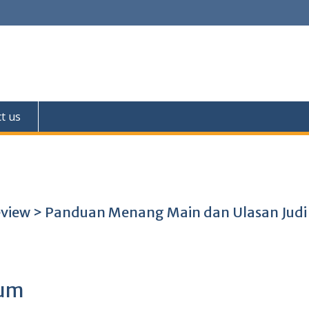
t us
eview > Panduan Menang Main dan Ulasan Judi
ium