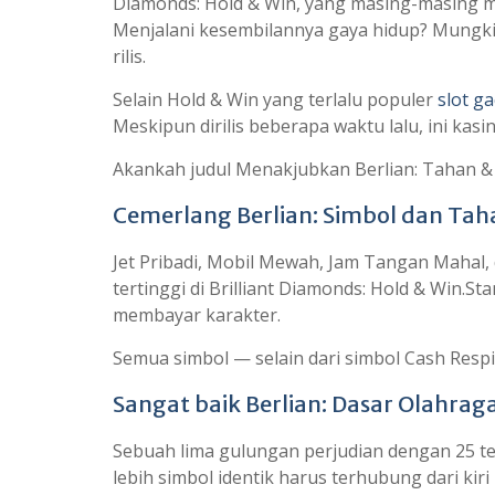
Diamonds: Hold & Win, yang masing-masing m
Menjalani kesembilannya gaya hidup? Mungki
rilis.
Selain Hold & Win yang terlalu populer
slot g
Meskipun dirilis beberapa waktu lalu, ini kas
Akankah judul Menakjubkan Berlian: Tahan &
Cemerlang Berlian: Simbol dan T
Jet Pribadi, Mobil Mewah, Jam Tangan Maha
tertinggi di Brilliant Diamonds: Hold & Win.St
membayar karakter.
Semua simbol — selain dari simbol Cash Respi
Sangat baik Berlian: Dasar Olahrag
Sebuah lima gulungan perjudian dengan 25 tet
lebih simbol identik harus terhubung dari kir