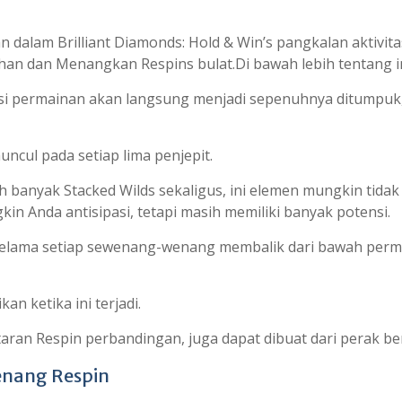
n dalam Brilliant Diamonds: Hold & Win’s pangkalan aktivita
han dan Menangkan Respins bulat.Di bawah lebih tentang in
dasi permainan akan langsung menjadi sepenuhnya ditumpuk
muncul pada setiap lima penjepit.
banyak Stacked Wilds sekaligus, ini elemen mungkin tidak
in Anda antisipasi, tetapi masih memiliki banyak potensi.
selama setiap sewenang-wenang membalik dari bawah perm
an ketika ini terjadi.
an Respin perbandingan, juga dapat dibuat dari perak ber
enang Respin