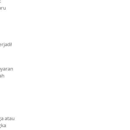
k
aru
rjadi!
ayaran
dah
ga atau
gka