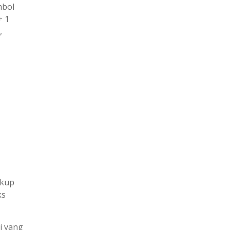
mbol
+ 1
,
ukup
ks
i yang