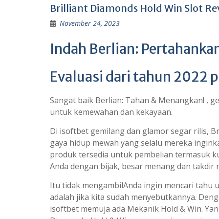
Brilliant Diamonds Hold Win Slot R
November 24, 2023
Indah Berlian: Pertahank
Evaluasi dari tahun 2022 
Sangat baik Berlian: Tahan & Menangkan! , 
untuk kemewahan dan kekayaan.
Di isoftbet gemilang dan glamor segar rilis,
gaya hidup mewah yang selalu mereka inginkan
produk tersedia untuk pembelian termasuk k
Anda dengan bijak, besar menang dan takdir 
Itu tidak mengambilAnda ingin mencari tahu
adalah jika kita sudah menyebutkannya. Deng
isoftbet memuja ada Mekanik Hold & Win. Yang