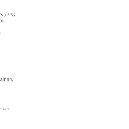
s, yang
i.
,
ainan,
lian.