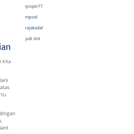
ijospin77
mpoid
rajakadal
judi slot
ian
 kita
lani
 atas
rtu
ndingan
,
iant