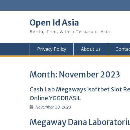
Skip
to
content
Open Id Asia
Berita, Tren, & Info Terbaru di Asia
Privacy Policy
About us
Contac
Month:
November 2023
Cash Lab Megaways Isoftbet Slot R
Online YGGDRASIL
November 30, 2023
Megaway Dana Laborator