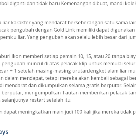
mbol diganti dan tidak baru Kemenangan dibuat, mandi kole
 liar karakter yang mendarat berseberangan satu sama lain
 acak pengubah dengan Gold Link memiliki dapat digunakan
pemicu liar. Yang pengubah akan selalu lebih besar dari ju
taburi ikon memberi setiap pemain 10, 15, atau 20 tanpa bia
h pengubah muncul di atas pelacak klip untuk memulai selu
ar + 1 setelah masing-masing urutan.lengket alam liar m
kan dalam mendapat, tetapi mereka akan kembali sebagai be
adi mendarat dan dikumpulkan selama gratis berputar. Selai
nya berputar, mengumpulkan Tautan memberikan pelacak t
 selanjutnya restart setelah itu.
n dapat meningkatkan main judi 100 kali jika mereka tidak p
ays