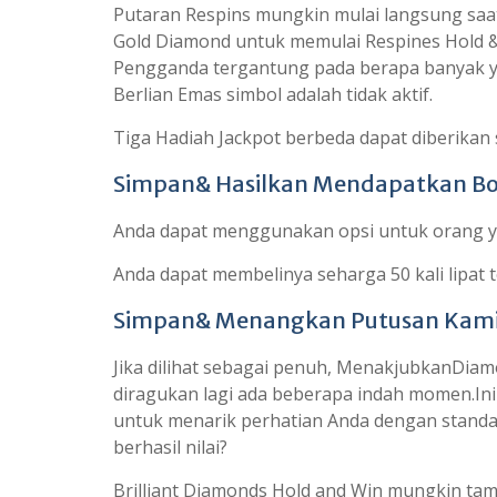
Putaran Respins mungkin mulai langsung sa
Gold Diamond untuk memulai Respines Hold & 
Pengganda tergantung pada berapa banyak ya
Berlian Emas simbol adalah tidak aktif.
Tiga Hadiah Jackpot berbeda dapat diberikan
Simpan& Hasilkan Mendapatkan Bon
Anda dapat menggunakan opsi untuk orang ya
Anda dapat membelinya seharga 50 kali lipat 
Simpan& Menangkan Putusan Kami 
Jika dilihat sebagai penuh, MenakjubkanDiamo
diragukan lagi ada beberapa indah momen.Ini
untuk menarik perhatian Anda dengan standar 
berhasil nilai?
Brilliant Diamonds Hold and Win mungkin ta