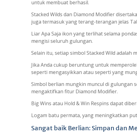
untuk membuat berhasil.
Stacked Wilds dan Diamond Modifier disertaka
juga termasuk yang terang-terangan jelas Ta
Liar Apa Saja ikon yang terlihat selama pon
mengisi seluruh gulungan.
Selain itu, setiap simbol Stacked Wild adalah 
Jika Anda cukup beruntung untuk memperoleh 
seperti mengasyikkan atau seperti yang mungk
Simbol berlian mungkin muncul di gulungan 
mengaktifkan fitur Diamond Modifier.
Big Wins atau Hold & Win Respins dapat diberik
Logam batu permata, yang meningkatkan putar
Sangat baik Berlian: Simpan dan M