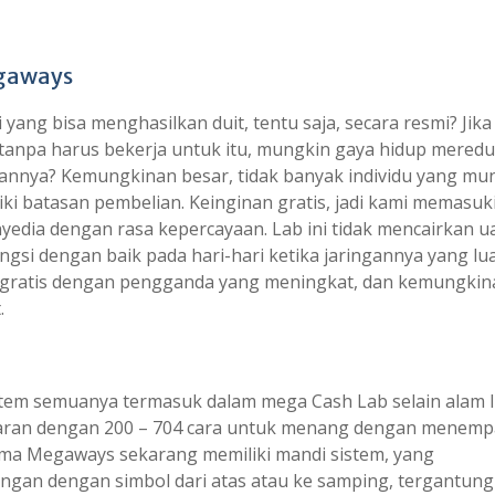
egaways
ang bisa menghasilkan duit, tentu saja, secara resmi? Jika 
tanpa harus bekerja untuk itu, mungkin gaya hidup meredu
ngannya? Kemungkinan besar, tidak banyak individu yang mu
iki batasan pembelian. Keinginan gratis, jadi kami memasuk
edia dengan rasa kepercayaan. Lab ini tidak mencairkan u
ungsi dengan baik pada hari-hari ketika jaringannya yang lu
an gratis dengan pengganda yang meningkat, dan kemungkin
.
stem semuanya termasuk dalam mega Cash Lab selain alam l
taran dengan 200 – 704 cara untuk menang dengan menem
ama Megaways sekarang memiliki mandi sistem, yang
gan dengan simbol dari atas atau ke samping, tergantung