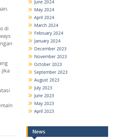
June 2024
uan.
May 2024
April 2024
March 2024
s di
February 2024
aways
January 2024
lungan
December 2023
November 2023
yang
October 2023
jika
September 2023
August 2023
July 2023
tasi
June 2023
May 2023
emain
April 2023
News