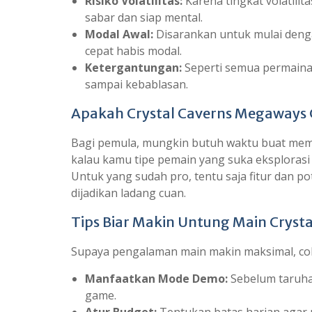
Risiko Volatilitas:
Karena tingkat volatilit
sabar dan siap mental.
Modal Awal:
Disarankan untuk mulai denga
cepat habis modal.
Ketergantungan:
Seperti semua permainan
sampai kebablasan.
Apakah Crystal Caverns Megaways
Bagi pemula, mungkin butuh waktu buat mema
kalau kamu tipe pemain yang suka eksplorasi d
Untuk yang sudah pro, tentu saja fitur dan 
dijadikan ladang cuan.
Tips Biar Makin Untung Main Cryst
Supaya pengalaman main makin maksimal, cob
Manfaatkan Mode Demo:
Sebelum taruhan
game.