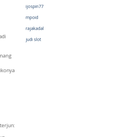
ijospin77
mpoid
rajakadal
adi
judi slot
enang
ikonya
terjun: