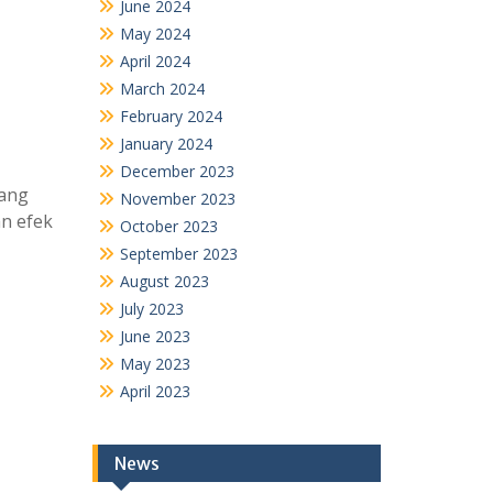
June 2024
May 2024
April 2024
March 2024
February 2024
January 2024
December 2023
kang
November 2023
an efek
October 2023
September 2023
August 2023
July 2023
June 2023
May 2023
April 2023
News