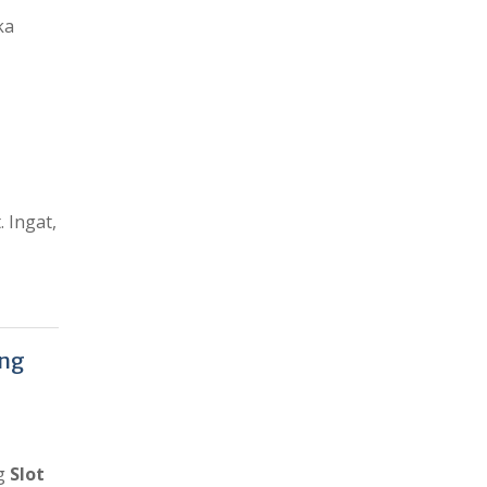
ka
 Ingat,
ang
ng
Slot