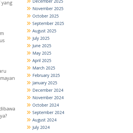
December 2025
f yang
November 2025
October 2025
September 2025
August 2025
em
July 2025
rus
June 2025
May 2025
April 2025
March 2025
aru
February 2025
Lumayan
January 2025
December 2024
November 2024
October 2024
 dibawa
September 2024
ya?
August 2024
July 2024