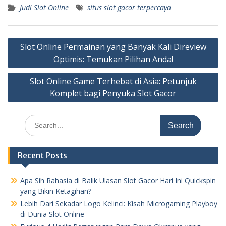
Judi Slot Online
situs slot gacor terpercaya
Post
Slot Online Permainan yang Banyak Kali Direview
navigation
Optimis: Temukan Pilihan Anda!
Slot Online Game Terhebat di Asia: Petunjuk
Komplet bagi Penyuka Slot Gacor
Search
for:
Recent Posts
Apa Sih Rahasia di Balik Ulasan Slot Gacor Hari Ini Quickspin
yang Bikin Ketagihan?
Lebih Dari Sekadar Logo Kelinci: Kisah Microgaming Playboy
di Dunia Slot Online