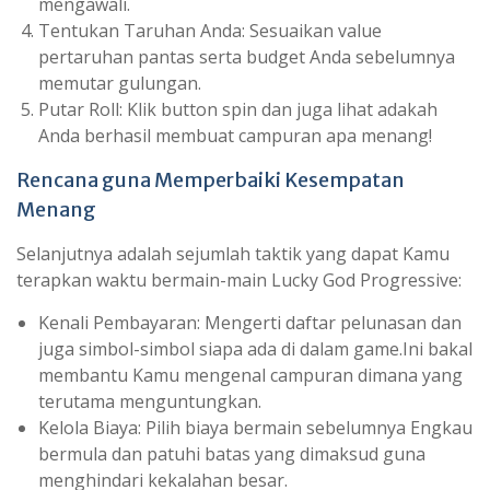
mengawali.
Tentukan Taruhan Anda: Sesuaikan value
pertaruhan pantas serta budget Anda sebelumnya
memutar gulungan.
Putar Roll: Klik button spin dan juga lihat adakah
Anda berhasil membuat campuran apa menang!
Rencana guna Memperbaiki Kesempatan
Menang
Selanjutnya adalah sejumlah taktik yang dapat Kamu
terapkan waktu bermain-main Lucky God Progressive:
Kenali Pembayaran: Mengerti daftar pelunasan dan
juga simbol-simbol siapa ada di dalam game.Ini bakal
membantu Kamu mengenal campuran dimana yang
terutama menguntungkan.
Kelola Biaya: Pilih biaya bermain sebelumnya Engkau
bermula dan patuhi batas yang dimaksud guna
menghindari kekalahan besar.