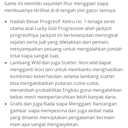
Game ini memiliki sejumlah fitur menggaet siapa
membuatnya terlihat di di tengah slot gacor lainnya:
Hadiah Besar Progresif: Keliru no. 1 tenaga seret
utama asal Lucky God Progressive ialah jackpot
progresifnya. Jackpot ini berkelanjutan meningkat
sejalan serta judi yang diletakkan dari pemain,
menyampaikan peluang untuk mengalahkan jumlah
total siapa sangat luas.
Lambang Wild dan juga Scatter: Ikon wild dapat
mengganti ikon lain untuk membantu menghasilkan
kombinasi keberhasilan, selama lambang scatter
bisa mengakibatkan putaran cuma-cuma,
menambah probabilitas Engkau guna mengalahkan
bebas mesti mempertaruhkan lebih banyak dana.
Grafis dan juga Nada siapa Menggaet: Rancangan
gambar siapa mempesona dan juga akibat nada
yang dinamis menciptakan pengalaman bermain-
main apa sangat mengasyikkan.