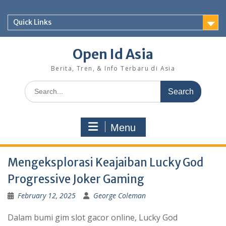
Skip
to
Quick Links
content
Open Id Asia
Berita, Tren, & Info Terbaru di Asia
Search
for:
Menu
Mengeksplorasi Keajaiban Lucky God
Progressive Joker Gaming
February 12, 2025
George Coleman
Dalam bumi gim slot gacor online, Lucky God