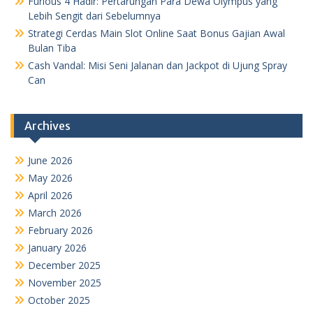
Furious 4 Hadir: Pertarungan Para Dewa Olympus yang
Lebih Sengit dari Sebelumnya
Strategi Cerdas Main Slot Online Saat Bonus Gajian Awal
Bulan Tiba
Cash Vandal: Misi Seni Jalanan dan Jackpot di Ujung Spray
Can
Archives
June 2026
May 2026
April 2026
March 2026
February 2026
January 2026
December 2025
November 2025
October 2025