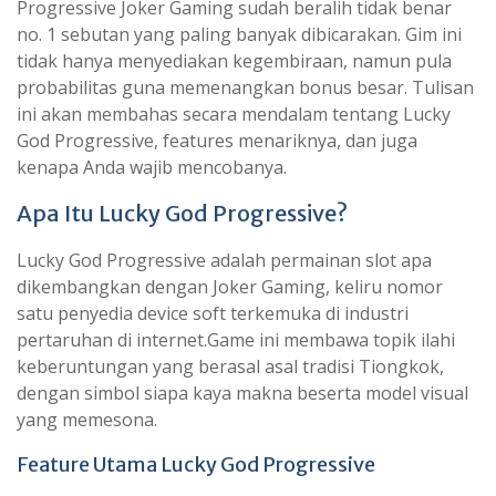
Progressive Joker Gaming sudah beralih tidak benar
no. 1 sebutan yang paling banyak dibicarakan. Gim ini
tidak hanya menyediakan kegembiraan, namun pula
probabilitas guna memenangkan bonus besar. Tulisan
ini akan membahas secara mendalam tentang Lucky
God Progressive, features menariknya, dan juga
kenapa Anda wajib mencobanya.
Apa Itu Lucky God Progressive?
Lucky God Progressive adalah permainan slot apa
dikembangkan dengan Joker Gaming, keliru nomor
satu penyedia device soft terkemuka di industri
pertaruhan di internet.Game ini membawa topik ilahi
keberuntungan yang berasal asal tradisi Tiongkok,
dengan simbol siapa kaya makna beserta model visual
yang memesona.
Feature Utama Lucky God Progressive