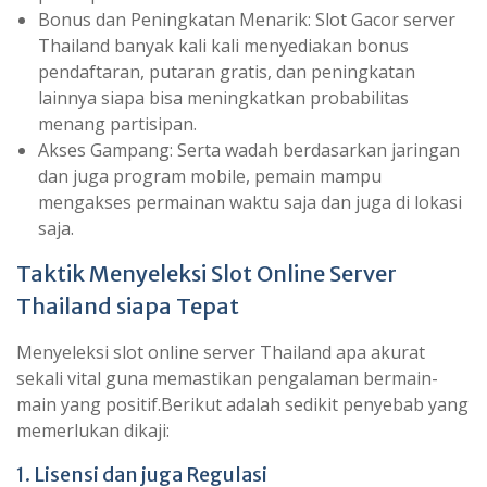
Bonus dan Peningkatan Menarik: Slot Gacor server
Thailand banyak kali kali menyediakan bonus
pendaftaran, putaran gratis, dan peningkatan
lainnya siapa bisa meningkatkan probabilitas
menang partisipan.
Akses Gampang: Serta wadah berdasarkan jaringan
dan juga program mobile, pemain mampu
mengakses permainan waktu saja dan juga di lokasi
saja.
Taktik Menyeleksi Slot Online Server
Thailand siapa Tepat
Menyeleksi slot online server Thailand apa akurat
sekali vital guna memastikan pengalaman bermain-
main yang positif.Berikut adalah sedikit penyebab yang
memerlukan dikaji:
1. Lisensi dan juga Regulasi