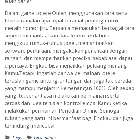
lebih benar.
Dalam game Lotere Onlen, menggunakan cara serta
teknik ramalan apa tepat teramat penting untuk
meraih nomor jitu. Bersama memadukan berbagai cara
seperti memanfaatkan data lotere terdahulu,
mengikuti rumus-rumus togel, memanfaatkan
software perkiraan, mengakukan penelitian dengan
tangan, dan memperhatikan prediksi sebab asal dapat
dipercaya, Engkau bisa menaikkan peluang menang
Kamu.Tetapi, ingatlah bahwa permainan lotere
teruslah game untung-untungan dan juga tak berada
yang mampu menjamin kemenangan 100%. Oleh sebab
yang itu, senantiasa melakukan permainan serta
cerdas dan juga teruslah kontrol emosi Kamu ketika
melakukan permainan Perjudian Online. Semoga
tulisan yang satu ini bermanfaat bagi Engkau dan juga
terlindungi mencoba!…
Togel
toto online