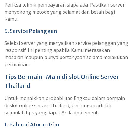
Periksa teknik pembayaran siapa ada. Pastikan server
menyokong metode yang selamat dan betah bagi
Kamu.
5. Service Pelanggan
Seleksi server yang menyajikan service pelanggan yang
responsif. Ini penting apabila Kamu merasakan
masalah maupun punya pertanyaan selama melakukan
permainan.
Tips Bermain-Main di Slot Online Server
Thailand
Untuk menaikkan probabilitas Engkau dalam bermain
di slot online server Thailand, beriringan adalah
sejumlah tips yang dapat Anda implement:
1. Pahami Aturan Gim