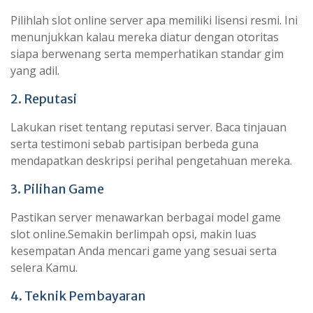
Pilihlah slot online server apa memiliki lisensi resmi. Ini
menunjukkan kalau mereka diatur dengan otoritas
siapa berwenang serta memperhatikan standar gim
yang adil.
2. Reputasi
Lakukan riset tentang reputasi server. Baca tinjauan
serta testimoni sebab partisipan berbeda guna
mendapatkan deskripsi perihal pengetahuan mereka.
3. Pilihan Game
Pastikan server menawarkan berbagai model game
slot online.Semakin berlimpah opsi, makin luas
kesempatan Anda mencari game yang sesuai serta
selera Kamu.
4. Teknik Pembayaran