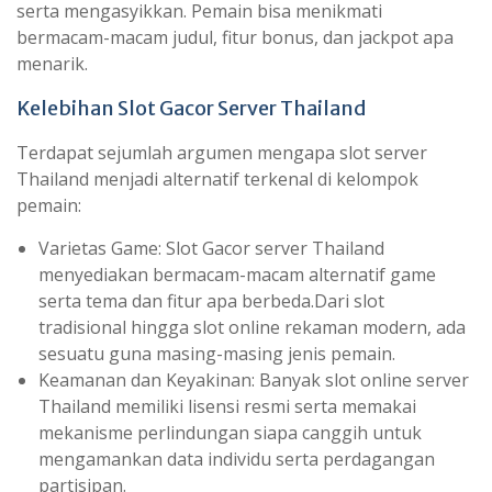
serta mengasyikkan. Pemain bisa menikmati
bermacam-macam judul, fitur bonus, dan jackpot apa
menarik.
Kelebihan Slot Gacor Server Thailand
Terdapat sejumlah argumen mengapa slot server
Thailand menjadi alternatif terkenal di kelompok
pemain:
Varietas Game: Slot Gacor server Thailand
menyediakan bermacam-macam alternatif game
serta tema dan fitur apa berbeda.Dari slot
tradisional hingga slot online rekaman modern, ada
sesuatu guna masing-masing jenis pemain.
Keamanan dan Keyakinan: Banyak slot online server
Thailand memiliki lisensi resmi serta memakai
mekanisme perlindungan siapa canggih untuk
mengamankan data individu serta perdagangan
partisipan.