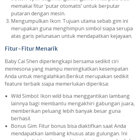
memakai fitur ‘putar otomatis’ untuk berputar
putaran dengan mesin.
Mengumpulkan Ikon: Tujuan utama sebab gim ini
merupakan guna menghimpun simbol siapa serupa
atas garis pelunasan untuk mendapatkan kejayaan.
Fitur-Fitur Menarik
Baby Cai Shen diperlengkapi bersama sedikit ciri
memesona yang mampu meningkatkan kesempatan
Anda untuk mengalahkan.Berikut merupakan sedikit
feature terbaik siapa memerlukan diperiksa:
Wild Simbol: Ikon wild bisa menggantikan lambang
lainnya bagi membantu mengakhiri gabungan juara,
memberikan peluang lebih banyak besar guna
berhasil.
Bonus Gim: Fitur bonus bisa diaktifkan saat Anda
mendapatkan lambang khusus atas gulungan. Ini