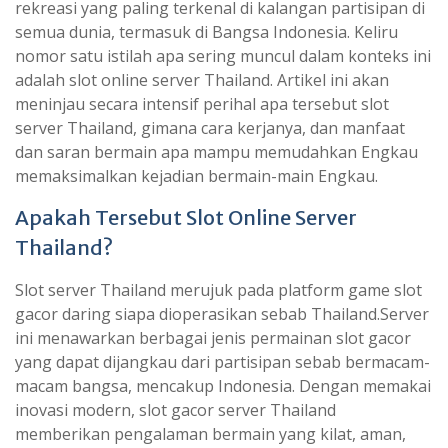
rekreasi yang paling terkenal di kalangan partisipan di
semua dunia, termasuk di Bangsa Indonesia. Keliru
nomor satu istilah apa sering muncul dalam konteks ini
adalah slot online server Thailand. Artikel ini akan
meninjau secara intensif perihal apa tersebut slot
server Thailand, gimana cara kerjanya, dan manfaat
dan saran bermain apa mampu memudahkan Engkau
memaksimalkan kejadian bermain-main Engkau.
Apakah Tersebut Slot Online Server
Thailand?
Slot server Thailand merujuk pada platform game slot
gacor daring siapa dioperasikan sebab Thailand.Server
ini menawarkan berbagai jenis permainan slot gacor
yang dapat dijangkau dari partisipan sebab bermacam-
macam bangsa, mencakup Indonesia. Dengan memakai
inovasi modern, slot gacor server Thailand
memberikan pengalaman bermain yang kilat, aman,