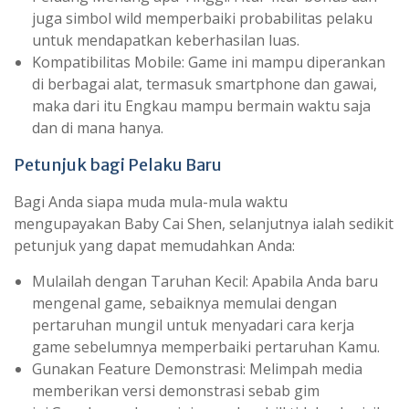
juga simbol wild memperbaiki probabilitas pelaku
untuk mendapatkan keberhasilan luas.
Kompatibilitas Mobile: Game ini mampu diperankan
di berbagai alat, termasuk smartphone dan gawai,
maka dari itu Engkau mampu bermain waktu saja
dan di mana hanya.
Petunjuk bagi Pelaku Baru
Bagi Anda siapa muda mula-mula waktu
mengupayakan Baby Cai Shen, selanjutnya ialah sedikit
petunjuk yang dapat memudahkan Anda:
Mulailah dengan Taruhan Kecil: Apabila Anda baru
mengenal game, sebaiknya memulai dengan
pertaruhan mungil untuk menyadari cara kerja
game sebelumnya memperbaiki pertaruhan Kamu.
Gunakan Feature Demonstrasi: Melimpah media
memberikan versi demonstrasi sebab gim