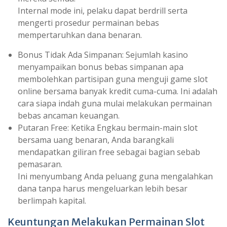
Internal mode ini, pelaku dapat berdrill serta
mengerti prosedur permainan bebas
mempertaruhkan dana benaran.
Bonus Tidak Ada Simpanan: Sejumlah kasino
menyampaikan bonus bebas simpanan apa
membolehkan partisipan guna menguji game slot
online bersama banyak kredit cuma-cuma. Ini adalah
cara siapa indah guna mulai melakukan permainan
bebas ancaman keuangan.
Putaran Free: Ketika Engkau bermain-main slot
bersama uang benaran, Anda barangkali
mendapatkan giliran free sebagai bagian sebab
pemasaran.
Ini menyumbang Anda peluang guna mengalahkan
dana tanpa harus mengeluarkan lebih besar
berlimpah kapital.
Keuntungan Melakukan Permainan Slot