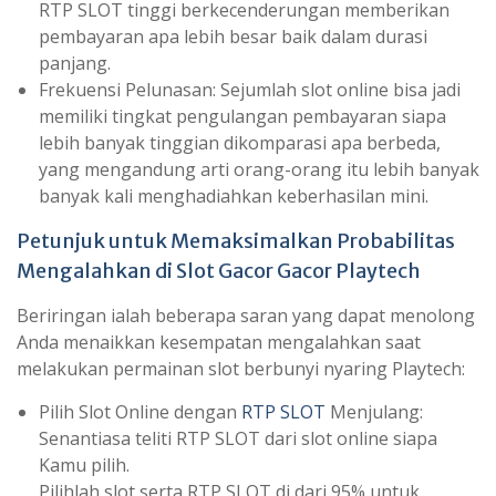
RTP SLOT tinggi berkecenderungan memberikan
pembayaran apa lebih besar baik dalam durasi
panjang.
Frekuensi Pelunasan: Sejumlah slot online bisa jadi
memiliki tingkat pengulangan pembayaran siapa
lebih banyak tinggian dikomparasi apa berbeda,
yang mengandung arti orang-orang itu lebih banyak
banyak kali menghadiahkan keberhasilan mini.
Petunjuk untuk Memaksimalkan Probabilitas
Mengalahkan di Slot Gacor Gacor Playtech
Beriringan ialah beberapa saran yang dapat menolong
Anda menaikkan kesempatan mengalahkan saat
melakukan permainan slot berbunyi nyaring Playtech:
Pilih Slot Online dengan
RTP SLOT
Menjulang:
Senantiasa teliti RTP SLOT dari slot online siapa
Kamu pilih.
Pilihlah slot serta RTP SLOT di dari 95% untuk