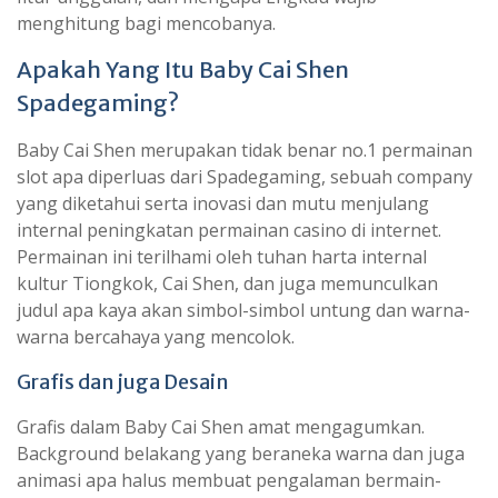
menghitung bagi mencobanya.
Apakah Yang Itu Baby Cai Shen
Spadegaming?
Baby Cai Shen merupakan tidak benar no.1 permainan
slot apa diperluas dari Spadegaming, sebuah company
yang diketahui serta inovasi dan mutu menjulang
internal peningkatan permainan casino di internet.
Permainan ini terilhami oleh tuhan harta internal
kultur Tiongkok, Cai Shen, dan juga memunculkan
judul apa kaya akan simbol-simbol untung dan warna-
warna bercahaya yang mencolok.
Grafis dan juga Desain
Grafis dalam Baby Cai Shen amat mengagumkan.
Background belakang yang beraneka warna dan juga
animasi apa halus membuat pengalaman bermain-