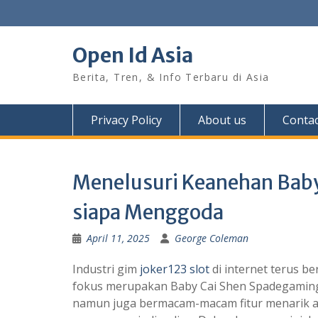
Skip
to
content
Open Id Asia
Berita, Tren, & Info Terbaru di Asia
Privacy Policy
About us
Contac
Menelusuri Keanehan Baby
siapa Menggoda
April 11, 2025
George Coleman
Industri gim
joker123 slot
di internet terus b
fokus merupakan Baby Cai Shen Spadegaming
namun juga bermacam-macam fitur menarik a