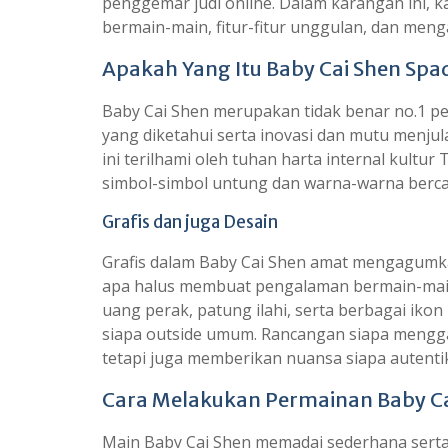
penggemar judi online. Dalam karangan ini, k
bermain-main, fitur-fitur unggulan, dan me
Apakah Yang Itu Baby Cai Shen Sp
Baby Cai Shen merupakan tidak benar no.1 p
yang diketahui serta inovasi dan mutu menjul
ini terilhami oleh tuhan harta internal kultu
simbol-simbol untung dan warna-warna berc
Grafis dan juga Desain
Grafis dalam Baby Cai Shen amat mengagumk
apa halus membuat pengalaman bermain-main 
uang perak, patung ilahi, serta berbagai iko
siapa outside umum. Rancangan siapa mengga
tetapi juga memberikan nuansa siapa autenti
Cara Melakukan Permainan Baby Ca
Main Baby Cai Shen memadai sederhana serta 