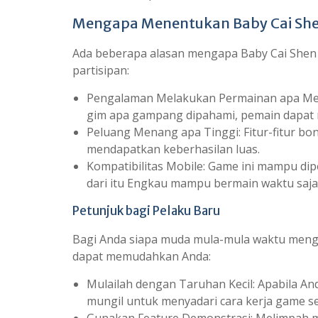
Mengapa Menentukan Baby Cai Sh
Ada beberapa alasan mengapa Baby Cai Shen 
partisipan:
Pengalaman Melakukan Permainan apa Me
gim apa gampang dipahami, pemain dapat 
Peluang Menang apa Tinggi: Fitur-fitur bo
mendapatkan keberhasilan luas.
Kompatibilitas Mobile: Game ini mampu di
dari itu Engkau mampu bermain waktu saja
Petunjuk bagi Pelaku Baru
Bagi Anda siapa muda mula-mula waktu mengup
dapat memudahkan Anda:
Mulailah dengan Taruhan Kecil: Apabila 
mungil untuk menyadari cara kerja game 