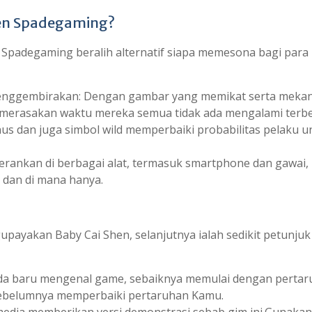
en Spadegaming?
Spadegaming beralih alternatif siapa memesona bagi para
nggembirakan: Dengan gambar yang memikat serta meka
merasakan waktu mereka semua tidak ada mengalami terbe
nus dan juga simbol wild memperbaiki probabilitas pelaku u
perankan di berbagai alat, termasuk smartphone dan gawai
 dan di mana hanya.
ayakan Baby Cai Shen, selanjutnya ialah sedikit petunjuk
Anda baru mengenal game, sebaiknya memulai dengan perta
sebelumnya memperbaiki pertaruhan Kamu.