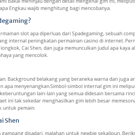
ami bakal meninjau dengan detail mengenai gim ini, meliputi
ngapa Engkau wajib menghitung bagi mencobanya.
adegaming?
ermainan slot apa diperluas dari Spadegaming, sebuah com
ang internal peningkatan permainan casino di internet. Pe
r Tiongkok, Cai Shen, dan juga memunculkan judul apa kaya 
ahaya yang mencolok.
an. Background belakang yang beraneka warna dan juga a
apa menyenangkan.Simbol-simbol internal gim ini melipu
n keberuntungan lain-lain yang semua didesain bersama rinc
et ini tak sekedar menghasilkan gim lebih besar memeson
k untuk pemain.
i Shen
gampang disadari, malahan untuk newbie sekalipun. Beriku