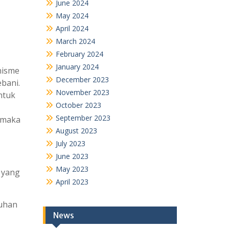
June 2024
May 2024
April 2024
March 2024
February 2024
January 2024
nisme
December 2023
bani.
November 2023
ntuk
October 2023
September 2023
, maka
August 2023
July 2023
June 2023
May 2023
 yang
April 2023
ruhan
News