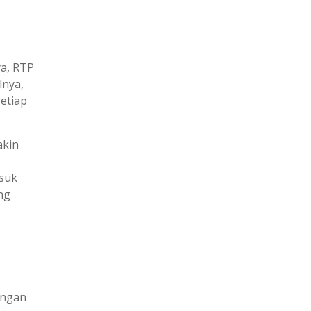
ya, RTP
lnya,
etiap
akin
asuk
ng
angan