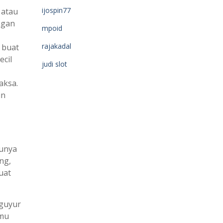
ijospin77
 atau
ngan
mpoid
rajakadal
 buat
ecil
judi slot
aksa.
in
punya
ng,
uat
iguyur
amu