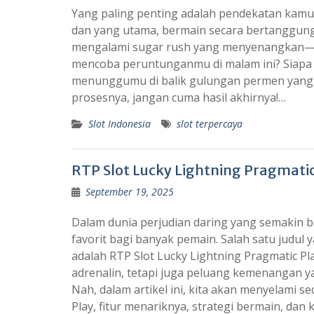
Yang paling penting adalah pendekatan kamu 
dan yang utama, bermain secara bertanggung 
mengalami sugar rush yang menyenangkan—tan
mencoba peruntunganmu di malam ini? Siap
menunggumu di balik gulungan permen yang be
prosesnya, jangan cuma hasil akhirnya!…
Slot Indonesia
slot terpercaya
RTP Slot Lucky Lightning Pragmati
September 19, 2025
Dalam dunia perjudian daring yang semakin b
favorit bagi banyak pemain. Salah satu judu
adalah RTP Slot Lucky Lightning Pragmatic P
adrenalin, tetapi juga peluang kemenangan ya
Nah, dalam artikel ini, kita akan menyelami 
Play, fitur menariknya, strategi bermain, dan