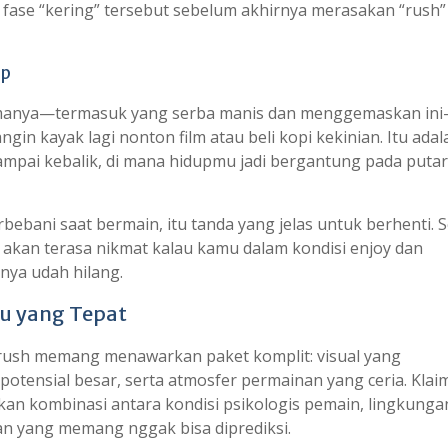
ui fase “kering” tersebut sebelum akhirnya merasakan “rush
up
un temanya—termasuk yang serba manis dan menggemaskan in
gin kayak lagi nonton film atau beli kopi kekinian. Itu adal
mpai kebalik, di mana hidupmu jadi bergantung pada puta
rbebani saat bermain, itu tanda yang jelas untuk berhenti. 
a akan terasa nikmat kalau kamu dalam kondisi enjoy dan
inya udah hilang.
tu yang Tepat
 rush memang menawarkan paket komplit: visual yang
otensial besar, serta atmosfer permainan yang ceria. Klai
kan kombinasi antara kondisi psikologis pemain, lingkunga
gan yang memang nggak bisa diprediksi.