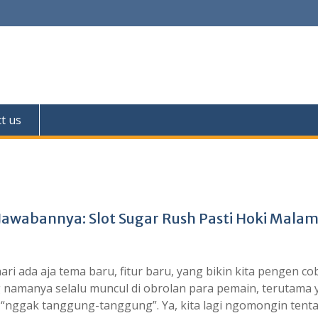
t us
 Jawabannya: Slot Sugar Rush Pasti Hoki Mala
hari ada aja tema baru, fitur baru, yang bikin kita pengen co
ng namanya selalu muncul di obrolan para pemain, terutama
 “nggak tanggung-tanggung”. Ya, kita lagi ngomongin tenta