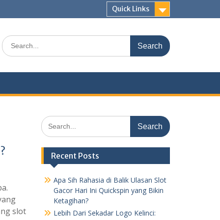
Quick Links
Search
for:
Search
for:
m?
Recent Posts
Apa Sih Rahasia di Balik Ulasan Slot
ba.
Gacor Hari Ini Quickspin yang Bikin
 yang
Ketagihan?
ng slot
Lebih Dari Sekadar Logo Kelinci: