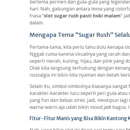
bertema permen dan gula-gula yang legendaris
hari. Nah, gabungan antara tema yang colorfu
frasa “
slot sugar rush pasti hoki malam
” ja
dalam.
Mengapa Tema “Sugar Rush” Selalu
Pertama-tama, kita perlu tahu dulu kenapa sl
Nggak cuma karena visualnya yang cerah dan 
seperti merah, kuning, hijau, dan pink yang 
Otak kita langsung terhubung dengan kenang
nostalgia ini bikin kita nyaman dan betah ber
Selain itu, simbol-simbolnya biasanya sangat f
karakter-karakter lucu seperti peri gula ata
yang fun dan bebas stres. Jadi, meskipun lagi
warna-warni aja udah bikin mood jadi bagus. I
Fitur-Fitur Manis yang Bisa Bikin Kantong 