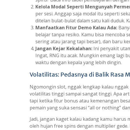
Kelola Modal Seperti Mengunyah Perme
per sesi. Anggap saja modal itu seperti s
ditelan bulat-bulat dalam satu kali duduk. 
Manfaatkan Fitur Demo Kalau Ada:
Banya
belajar tanpa resiko. Kamu bisa mencoba s
sering atau jarang tapi besar), dan baru k
Jangan Kejar Kekalahan:
Ini penyakit utam
Ingat, RNG itu acak. Mungkin emang lagi buk
waktu dengan kepala yang lebih dingin.
Volatilitas: Pedasnya di Balik Rasa 
Ngomongin slot, nggak lengkap kalau nggak bah
volatilitas tinggi sampai sangat tinggi. Apa a
tapi ketika fitur bonus atau kemenangan besar
pemain yang suka sensasi “all or nothing” da
Jadi, jangan kaget kalau kadang kamu harus 
oleh hujan free spins dengan multiplier gede