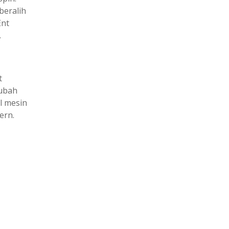
beralih
Ent
.
t
rubah
al mesin
ern.