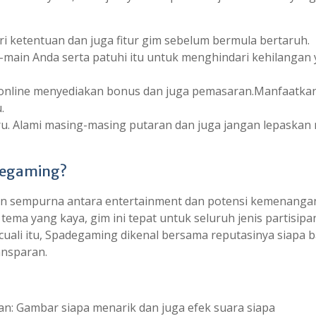
i ketentuan dan juga fitur gim sebelum bermula bertaruh.
n-main Anda serta patuhi itu untuk menghindari kehilangan
online menyediakan bonus dan juga pemasaran.Manfaatkan
.
uru. Alami masing-masing putaran dan juga jangan lepaska
degaming?
 sempurna antara entertainment dan potensi kemenanga
ma yang kaya, gim ini tepat untuk seluruh jenis partisipan
ali itu, Spadegaming dikenal bersama reputasinya siapa b
ansparan.
 Gambar siapa menarik dan juga efek suara siapa