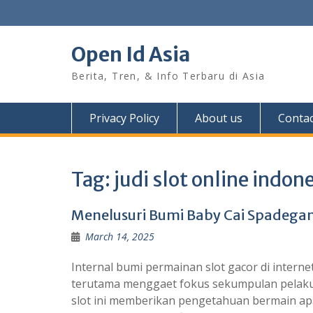
Skip
to
content
Open Id Asia
Berita, Tren, & Info Terbaru di Asia
Privacy Policy
About us
Contac
Tag:
judi slot online indon
Menelusuri Bumi Baby Cai Spadega
March 14, 2025
Internal bumi permainan slot gacor di interne
terutama menggaet fokus sekumpulan pelaku.
slot ini memberikan pengetahuan bermain a