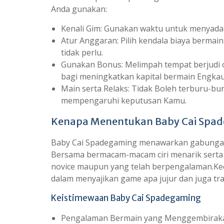
Anda gunakan:
Kenali Gim: Gunakan waktu untuk menyadar
Atur Anggaran: Pilih kendala biaya bermai
tidak perlu.
Gunakan Bonus: Melimpah tempat berjudi 
bagi meningkatkan kapital bermain Engkau
Main serta Relaks: Tidak Boleh terburu-b
mempengaruhi keputusan Kamu.
Kenapa Menentukan Baby Cai Spa
Baby Cai Spadegaming menawarkan gabungan
Bersama bermacam-macam ciri menarik serta te
novice maupun yang telah berpengalaman.Kecu
dalam menyajikan game apa jujur dan juga tr
Keistimewaan Baby Cai Spadegaming
Pengalaman Bermain yang Menggembirakan: