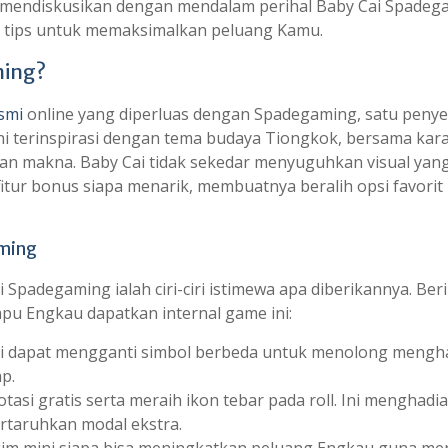
an mendiskusikan dengan mendalam perihal Baby Cai Spadeg
an tips untuk memaksimalkan peluang Kamu.
ming?
esmi
online yang diperluas dengan Spadegaming, satu penye
 ini terinspirasi dengan tema budaya Tiongkok, bersama kar
pan makna. Baby Cai tidak sekedar menyuguhkan visual yan
itur bonus siapa menarik, membuatnya beralih opsi favorit
aming
 Spadegaming ialah ciri-ciri istimewa apa diberikannya. Ber
u Engkau dapatkan internal game ini:
Cai dapat mengganti simbol berbeda untuk menolong mengh
p.
asi gratis serta meraih ikon tebar pada roll. Ini menghadi
taruhkan modal ekstra.