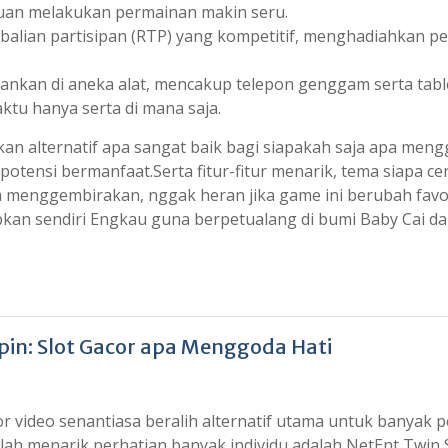
an melakukan permainan makin seru.
mbalian partisipan (RTP) yang kompetitif, menghadiahkan p
rankan di aneka alat, mencakup telepon genggam serta tabl
ktu hanya serta di mana saja.
n alternatif apa sangat baik bagi siapakah saja apa mengg
ensi bermanfaat.Serta fitur-fitur menarik, tema siapa cer
menggembirakan, nggak heran jika game ini berubah favor
apkan sendiri Engkau guna berpetualang di bumi Baby Cai d
pin: Slot Gacor apa Menggoda Hati
or video senantiasa beralih alternatif utama untuk banyak p
lah menarik perhatian banyak individu adalah NetEnt Twin 