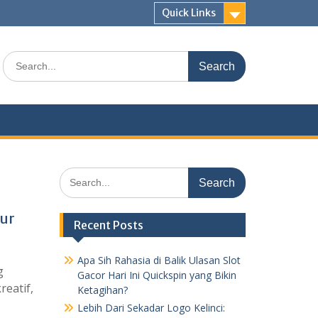
Quick Links
Search
for:
Search
for:
ur
Recent Posts
Apa Sih Rahasia di Balik Ulasan Slot
g
Gacor Hari Ini Quickspin yang Bikin
eatif,
Ketagihan?
Lebih Dari Sekadar Logo Kelinci: