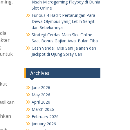
aming,
Kisah Microgaming Playboy di Dunia
Slot Online
Furious 4 Hadir: Pertarungan Para
Dewa Olympus yang Lebih Sengit
dari Sebelumnya
dia
Strategi Cerdas Main Slot Online
akter
Saat Bonus Gajian Awal Bulan Tiba
g
Cash Vandal: Misi Seni Jalanan dan
 untuk
Jackpot di Ujung Spray Can
Archives
ikut
June 2026
May 2026
asilkan
April 2026
March 2026
ahkan
February 2026
January 2026