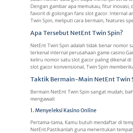
Dengan gambar apa memukau, fitur inovasi, da
favorit di golongan fans slot gacor. Internal a
Twin Spin, meliputi cara bermain, features 
Apa Tersebut NetEnt Twin Spin?
NetEnt Twin Spin adalah tidak benar nomor satu
terkenal internal perusahaan game casino.Ga
keliru nomor satu slot gacor paling dikenal d
slot gacor konvensional, Twin Spin memberi
Taktik Bermain-Main NetEnt Twin 
Bermain NetEnt Twin Spin sangat mudah, bahk
mengawali:
1. Menyeleksi Kasino Online
Pertama-tama, Kamu butuh mendaftar di temp
NetEnt.Pastikanlah guna menentukan tempat be