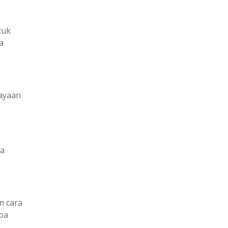
tuk
a
ayaan
na
m cara
pa