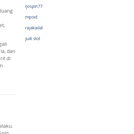
ijospin77
eluang
mpoid
et,
rajakadal
judi slot
ali
ia, dan
it di
an
elaku.
Spin.