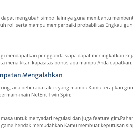
ang dapat mengubah simbol lainnya guna membantu memben
luruh roll serta mampu memperbaiki probabilitas Engkau gun
gi mendapatkan pengganda siapa dapat meningkatkan kej
rta menaikkan kapasitas bonus apa mampu Anda dapatkan.
empatan Mengalahkan
ntung, ada beberapa taktik yang mampu Kamu terapkan gu
ermain-main NetEnt Twin Spin:
asa untuk menyadari regulasi dan juga feature gim.Paha
al game hendak memudahkan Kamu membuat keputusan sia