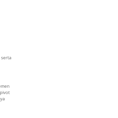
 serta
lemen
pivot
nya