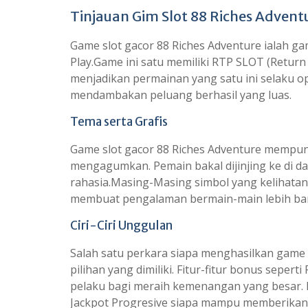
Tinjauan Gim Slot 88 Riches Advent
Game slot gacor 88 Riches Adventure ialah g
Play.Game ini satu memiliki RTP SLOT (Return 
menjadikan permainan yang satu ini selaku o
mendambakan peluang berhasil yang luas.
Tema serta Grafis
Game slot gacor 88 Riches Adventure mempu
mengagumkan. Pemain bakal dijinjing ke di d
rahasia.Masing-Masing simbol yang kelihatan 
membuat pengalaman bermain-main lebih ba
Ciri-Ciri Unggulan
Salah satu perkara siapa menghasilkan game s
pilihan yang dimiliki. Fitur-fitur bonus sepert
pelaku bagi meraih kemenangan yang besar. K
Jackpot Progresive siapa mampu memberikan