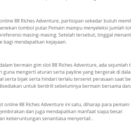
line 88 Riches Adventure, partisipan sekedar butuh memil
menekan tombol putar.Pemain mampu menyeleksi jumlah tot
preferensi masing-masing. Setelah tersebut, tinggal menant
ne bagi mendapatkan kejayaan.
lam bermain gim slot 88 Riches Adventure, ada sejumlah t
kan guna mengerti aturan serta payline yang bergerak di dal
al serta bijak serta hindari terlalu terseret perasaan saat b
 disediakan untuk berdrill sebelumnya bermain bersama dan
 online 88 Riches Adventure ini satu, diharap para pemain 
embirakan dan juga mendapatkan manfaat siapa besar.
n keberuntungan senantiasa menyertai!…