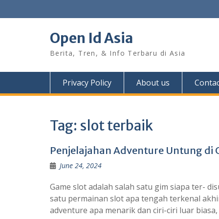
Skip
to
content
Open Id Asia
Berita, Tren, & Info Terbaru di Asia
Privacy Policy
About us
Contac
Tag:
slot terbaik
Penjelajahan Adventure Untung di G
June 24, 2024
Game slot adalah salah satu gim siapa ter- di
satu permainan slot apa tengah terkenal akhir
adventure apa menarik dan ciri-ciri luar bias