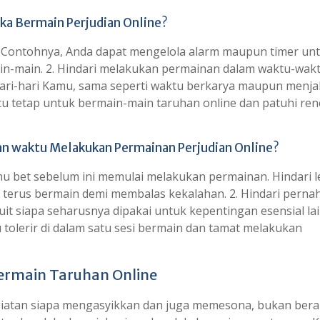
ka Bermain Perjudian Online?
. Contohnya, Anda dapat mengelola alarm maupun timer un
n-main. 2. Hindari melakukan permainan dalam waktu-wak
ari-hari Kamu, sama seperti waktu berkarya maupun menja
ktu tetap untuk bermain-main taruhan online dan patuhi re
n waktu Melakukan Permainan Perjudian Online?
mu bet sebelum ini memulai melakukan permainan. Hindari l
 terus bermain demi membalas kekalahan. 2. Hindari perna
t siapa seharusnya dipakai untuk kepentingan esensial lai
u tolerir di dalam satu sesi bermain dan tamat melakukan
ermain Taruhan Online
iatan siapa mengasyikkan dan juga memesona, bukan bera