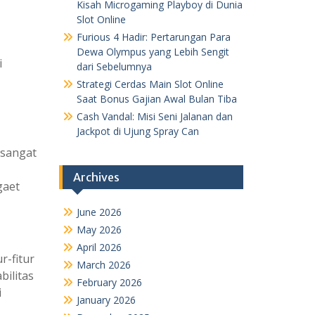
Kisah Microgaming Playboy di Dunia
Slot Online
Furious 4 Hadir: Pertarungan Para
Dewa Olympus yang Lebih Sengit
i
dari Sebelumnya
Strategi Cerdas Main Slot Online
Saat Bonus Gajian Awal Bulan Tiba
Cash Vandal: Misi Seni Jalanan dan
Jackpot di Ujung Spray Can
 sangat
Archives
gaet
June 2026
May 2026
April 2026
r-fitur
March 2026
bilitas
February 2026
i
January 2026