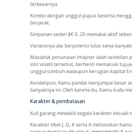
terbesarnya.
Kombo dengan unggul pupus beserta menggan
berjarak.
Simpanan sedari $€ 0, 20 memakai aktif sebe
Variansnya ala: berpotensi lulus sama banyak
Maslahat penunaian imajiner ialah sembilan p
slot volatil tersebut, berhenti memasuki tuj
unggul tumbuh walaupun kerugian kapital Eng
Kendatipun, Kamu pandai menjumpai besar as
banyaknya ini. Oleh karena itu, Kamu kudu 
Karakter & pembalasan
Kuil garang mewakili segala karakter kecuali 
Karakter tiket J, Q, K serta A meluluskan Kam
namun demikian ditumpuk,
qqpragmatic
& pun