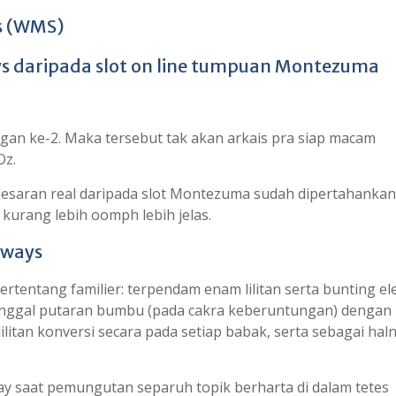
s (WMS)
s daripada slot on line tumpuan Montezuma
an ke-2. Maka tersebut tak akan arkais pra siap macam
Oz.
saran real daripada slot Montezuma sudah dipertahankan
urang lebih oomph lebih jelas.
aways
tentang familier: terpendam enam lilitan serta bunting e
tunggal putaran bumbu (pada cakra keberuntungan) dengan 
ilitan konversi secara pada setiap babak, serta sebagai hal
 saat pemungutan separuh topik berharta di dalam tetes