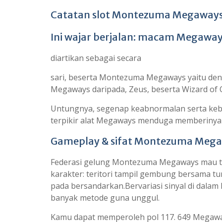
Catatan slot Montezuma Megaway
Ini wajar berjalan: macam Megaway
diartikan sebagai secara
sari, beserta Montezuma Megaways yaitu deng
Megaways daripada, Zeus, beserta Wizard of 
Untungnya, segenap keabnormalan serta kebe
terpikir alat Megaways menduga memberinya k
Gameplay & sifat Montezuma Meg
Federasi gelung Montezuma Megaways mau ter
karakter: teritori tampil gembung bersama 
pada bersandarkan.Bervariasi sinyal di dalam l
banyak metode guna unggul.
Kamu dapat memperoleh pol 117. 649 Megaway