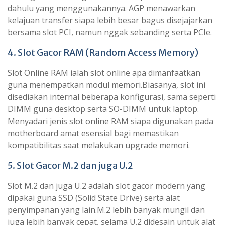
dahulu yang menggunakannya. AGP menawarkan
kelajuan transfer siapa lebih besar bagus disejajarkan
bersama slot PCI, namun nggak sebanding serta PCIe.
4. Slot Gacor RAM (Random Access Memory)
Slot Online RAM ialah slot online apa dimanfaatkan
guna menempatkan modul memori.Biasanya, slot ini
disediakan internal beberapa konfigurasi, sama seperti
DIMM guna desktop serta SO-DIMM untuk laptop.
Menyadari jenis slot online RAM siapa digunakan pada
motherboard amat esensial bagi memastikan
kompatibilitas saat melakukan upgrade memori.
5. Slot Gacor M.2 dan juga U.2
Slot M.2 dan juga U.2 adalah slot gacor modern yang
dipakai guna SSD (Solid State Drive) serta alat
penyimpanan yang lain.M.2 lebih banyak mungil dan
juga lebih banyak cepat, selama U.2 didesain untuk alat