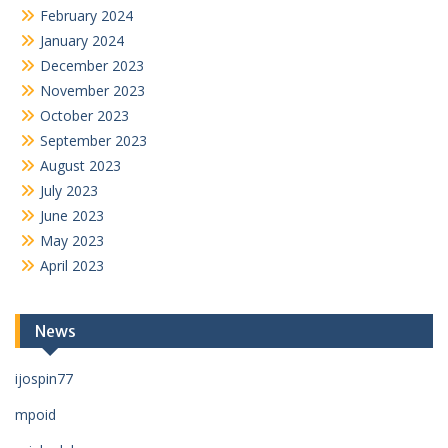
February 2024
January 2024
December 2023
November 2023
October 2023
September 2023
August 2023
July 2023
June 2023
May 2023
April 2023
News
ijospin77
mpoid