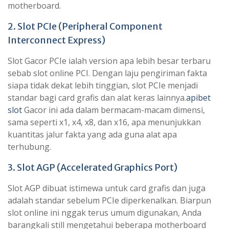
motherboard.
2. Slot PCIe (Peripheral Component
Interconnect Express)
Slot Gacor PCIe ialah version apa lebih besar terbaru
sebab slot online PCI. Dengan laju pengiriman fakta
siapa tidak dekat lebih tinggian, slot PCIe menjadi
standar bagi card grafis dan alat keras lainnya.
apibet
slot
Gacor ini ada dalam bermacam-macam dimensi,
sama seperti x1, x4, x8, dan x16, apa menunjukkan
kuantitas jalur fakta yang ada guna alat apa
terhubung.
3. Slot AGP (Accelerated Graphics Port)
Slot AGP dibuat istimewa untuk card grafis dan juga
adalah standar sebelum PCIe diperkenalkan. Biarpun
slot online ini nggak terus umum digunakan, Anda
barangkali still mengetahui beberapa motherboard