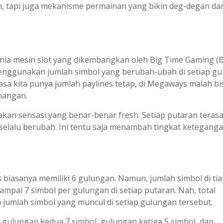
lan, tapi juga mekanisme permainan yang bikin deg-degan da
nia mesin slot yang dikembangkan oleh Big Time Gaming (
enggunakan jumlah simbol yang berubah-ubah di setiap g
t biasa kita punya jumlah paylines tetap, di Megaways malah bi
nangan.
n sensasi yang benar-benar fresh. Setiap putaran terasa
elalu berubah. Ini tentu saja menambah tingkat ketegang
s biasanya memiliki 6 gulungan. Namun, jumlah simbol di ti
ampai 7 simbol per gulungan di setiap putaran. Nah, total
jumlah simbol yang muncul di setiap gulungan tersebut.
 gulungan kedua 7 simbol, gulungan ketiga 5 simbol, dan