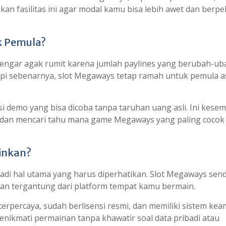
kan fasilitas ini agar modal kamu bisa lebih awet dan berp
k Pemula?
dengar agak rumit karena jumlah paylines yang berubah-ub
api sebenarnya, slot Megaways tetap ramah untuk pemula a
 demo yang bisa dicoba tanpa taruhan uang asli. Ini kese
dan mencari tahu mana game Megaways yang paling cocok
inkan?
adi hal utama yang harus diperhatikan. Slot Megaways send
nan tergantung dari platform tempat kamu bermain.
g terpercaya, sudah berlisensi resmi, dan memiliki sistem ke
enikmati permainan tanpa khawatir soal data pribadi atau