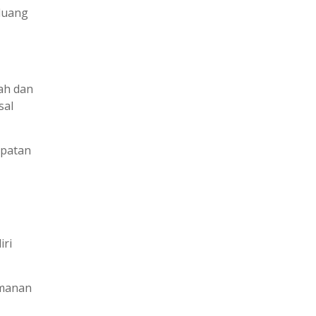
eluang
ah dan
sal
mpatan
iri
amanan