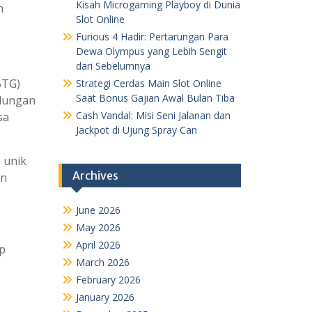
Kisah Microgaming Playboy di Dunia
n
Slot Online
Furious 4 Hadir: Pertarungan Para
Dewa Olympus yang Lebih Sengit
dari Sebelumnya
BTG)
Strategi Cerdas Main Slot Online
Saat Bonus Gajian Awal Bulan Tiba
ulungan
Cash Vandal: Misi Seni Jalanan dan
sa
Jackpot di Ujung Spray Can
 unik
Archives
an
June 2026
May 2026
April 2026
ap
March 2026
February 2026
January 2026