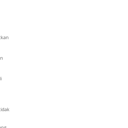
tkan
in
i
tidak
ang,