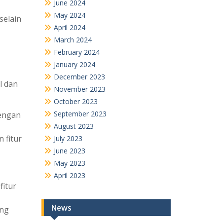
June 2024
May 2024
selain
April 2024
March 2024
February 2024
January 2024
December 2023
l dan
November 2023
October 2023
September 2023
engan
August 2023
 fitur
July 2023
June 2023
May 2023
April 2023
fitur
News
ang