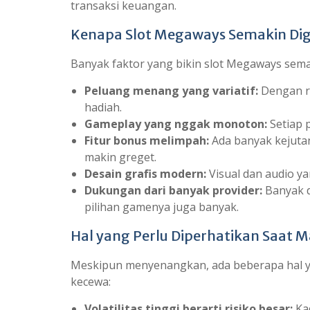
transaksi keuangan.
Kenapa Slot Megaways Semakin Di
Banyak faktor yang bikin slot Megaways semak
Peluang menang yang variatif:
Dengan r
hadiah.
Gameplay yang nggak monoton:
Setiap 
Fitur bonus melimpah:
Ada banyak kejutan 
makin greget.
Desain grafis modern:
Visual dan audio y
Dukungan dari banyak provider:
Banyak d
pilihan gamenya juga banyak.
Hal yang Perlu Diperhatikan Saat 
Meskipun menyenangkan, ada beberapa hal ya
kecewa:
Volatilitas tinggi berarti risiko besar:
Ka