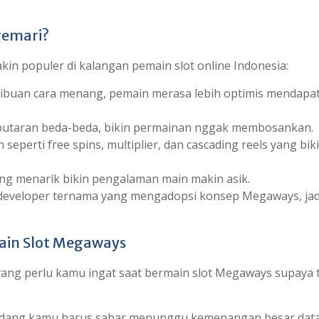
gemari?
in populer di kalangan pemain slot online Indonesia:
ibuan cara menang, pemain merasa lebih optimis mendapa
putaran beda-beda, bikin permainan nggak membosankan.
seperti free spins, multiplier, dan cascading reels yang bik
ang menarik bikin pengalaman main makin asik.
eveloper ternama yang mengadopsi konsep Megaways, jad
Main Slot Megaways
ng perlu kamu ingat saat bermain slot Megaways supaya 
dang kamu harus sabar menunggu kemenangan besar dat