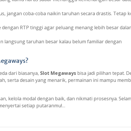
us, jangan coba-coba naikin taruhan secara drastis. Tetap k
e dengan RTP tinggi agar peluang menang lebih besar dala
n langsung taruhan besar kalau belum familiar dengan
 Megaways?
eda dari biasanya,
Slot Megaways
bisa jadi pilihan tepat. 
pah, serta desain yang menarik, permainan ini mampu memb
nan, kelola modal dengan baik, dan nikmati prosesnya. Sela
enyertai setiap putaranmu!…