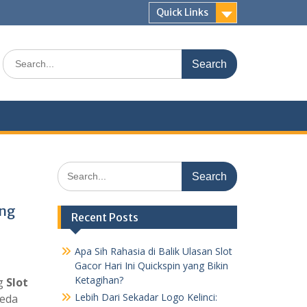
Quick Links
Search
for:
Search
for:
ang
Recent Posts
Apa Sih Rahasia di Balik Ulasan Slot
Gacor Hari Ini Quickspin yang Bikin
Ketagihan?
ng
Slot
Lebih Dari Sekadar Logo Kelinci:
beda