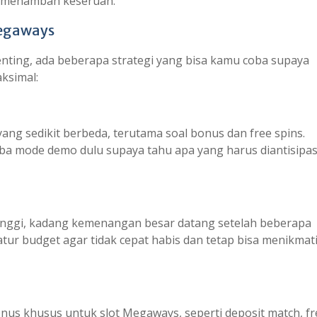
menambah keseruan.
Megaways
ing, ada beberapa strategi yang bisa kamu coba supaya
ksimal:
yang sedikit berbeda, terutama soal bonus dan free spins.
a mode demo dulu supaya tahu apa yang harus diantisipas
tinggi, kadang kemenangan besar datang setelah beberapa
atur budget agar tidak cepat habis dan tetap bisa menikmat
nus khusus untuk slot Megaways, seperti deposit match, fr