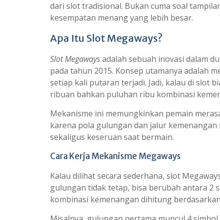
dari slot tradisional. Bukan cuma soal tampi
kesempatan menang yang lebih besar.
Apa Itu Slot Megaways?
Slot Megaways
adalah sebuah inovasi dalam du
pada tahun 2015. Konsep utamanya adalah m
setiap kali putaran terjadi. Jadi, kalau di slo
ribuan bahkan puluhan ribu kombinasi keme
Mekanisme ini memungkinkan pemain merasaka
karena pola gulungan dan jalur kemenangan s
sekaligus keseruan saat bermain.
Cara Kerja Mekanisme Megaways
Kalau dilihat secara sederhana, slot Megaway
gulungan tidak tetap, bisa berubah antara 2 s
kombinasi kemenangan dihitung berdasarkan 
Misalnya, gulungan pertama muncul 4 simbol,