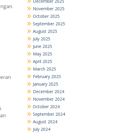
December 2025
ungan.
November 2025
October 2025
September 2025
August 2025
July 2025
June 2025
May 2025
April 2025
March 2025
February 2025
heran
January 2025
December 2024
November 2024
October 2024
.
September 2024
kan
August 2024
July 2024