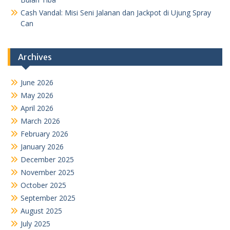
Cash Vandal: Misi Seni Jalanan dan Jackpot di Ujung Spray
Can
Archives
June 2026
May 2026
April 2026
March 2026
February 2026
January 2026
December 2025
November 2025
October 2025
September 2025
August 2025
July 2025