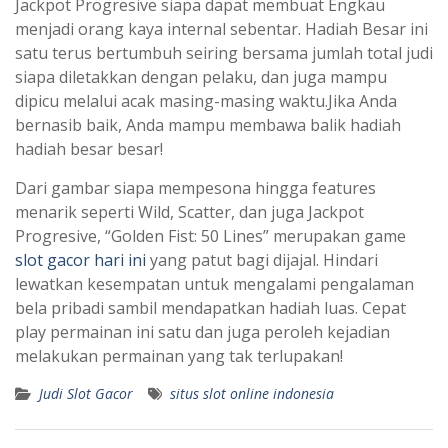
Jackpot Progresive siapa dapat membuat Engkau
menjadi orang kaya internal sebentar. Hadiah Besar ini
satu terus bertumbuh seiring bersama jumlah total judi
siapa diletakkan dengan pelaku, dan juga mampu
dipicu melalui acak masing-masing waktu.Jika Anda
bernasib baik, Anda mampu membawa balik hadiah
hadiah besar besar!
Dari gambar siapa mempesona hingga features
menarik seperti Wild, Scatter, dan juga Jackpot
Progresive, “Golden Fist: 50 Lines” merupakan game
slot gacor hari ini
yang patut bagi dijajal. Hindari
lewatkan kesempatan untuk mengalami pengalaman
bela pribadi sambil mendapatkan hadiah luas. Cepat
play permainan ini satu dan juga peroleh kejadian
melakukan permainan yang tak terlupakan!
Judi Slot Gacor
situs slot online indonesia