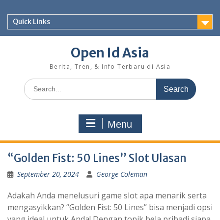
Skip
to
Quick Links
content
Open Id Asia
Berita, Tren, & Info Terbaru di Asia
Search
for:
Menu
“Golden Fist: 50 Lines” Slot Ulasan
September 20, 2024
George Coleman
Adakah Anda menelusuri game slot apa menarik serta
mengasyikkan? “Golden Fist: 50 Lines” bisa menjadi opsi
yang ideal untuk Anda! Dengan topik bela pribadi siapa