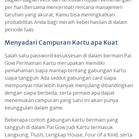
per hari.Bersama mencermati rencana manajemen
taruhan yang akurat, Kamu bisa meningkatkan
probabilitas Anda bagi meraih keberhasilan di dalam
periode luas.
Menyadari Campuran Kartu apa Kuat
Salah satu password kesuksesan di dalam bermain Pai
Gow Permainan Kartu merupakan memiliki
pemahaman siapa mantap tentang gabungan kartu
siapa tangguh. Ada sedikit gabungan card siapa
mempunyai nilai lebih banyak menjulang dibandingkan
dengan siapa berbeda, serta pemain apa dapat
menemukan campuran yang satu ini akan punya
keunggulan dalam game.
Beberapa contoh gabungan kartu bermain yang
tangguh di dalam Pai Gow Judi Kartu termasuk
Langsung, Flush, Lengkap House, Four of a Kind, serta