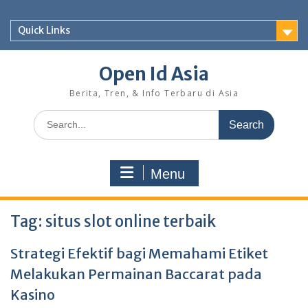
Skip
to
Quick Links
content
Open Id Asia
Berita, Tren, & Info Terbaru di Asia
Search
for:
Menu
Tag:
situs slot online terbaik
Strategi Efektif bagi Memahami Etiket
Melakukan Permainan Baccarat pada
Kasino