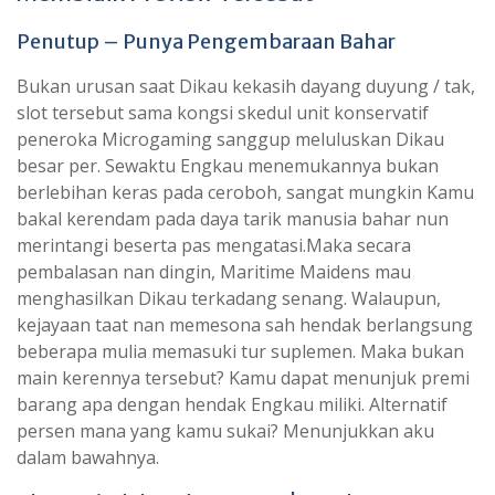
Penutup – Punya Pengembaraan Bahar
Bukan urusan saat Dikau kekasih dayang duyung / tak,
slot tersebut sama kongsi skedul unit konservatif
peneroka Microgaming sanggup meluluskan Dikau
besar per. Sewaktu Engkau menemukannya bukan
berlebihan keras pada ceroboh, sangat mungkin Kamu
bakal kerendam pada daya tarik manusia bahar nun
merintangi beserta pas mengatasi.Maka secara
pembalasan nan dingin, Maritime Maidens mau
menghasilkan Dikau terkadang senang. Walaupun,
kejayaan taat nan memesona sah hendak berlangsung
beberapa mulia memasuki tur suplemen. Maka bukan
main kerennya tersebut? Kamu dapat menunjuk premi
barang apa dengan hendak Engkau miliki. Alternatif
persen mana yang kamu sukai? Menunjukkan aku
dalam bawahnya.