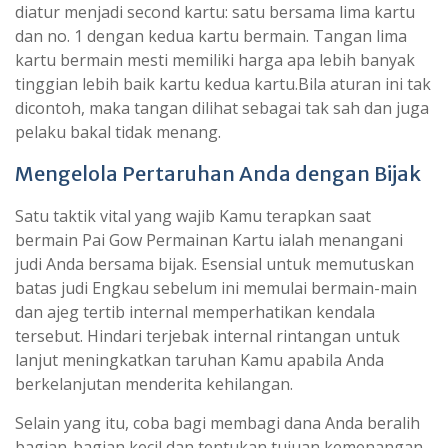
diatur menjadi second kartu: satu bersama lima kartu
dan no. 1 dengan kedua kartu bermain. Tangan lima
kartu bermain mesti memiliki harga apa lebih banyak
tinggian lebih baik kartu kedua kartu.Bila aturan ini tak
dicontoh, maka tangan dilihat sebagai tak sah dan juga
pelaku bakal tidak menang.
Mengelola Pertaruhan Anda dengan Bijak
Satu taktik vital yang wajib Kamu terapkan saat
bermain Pai Gow Permainan Kartu ialah menangani
judi Anda bersama bijak. Esensial untuk memutuskan
batas judi Engkau sebelum ini memulai bermain-main
dan ajeg tertib internal memperhatikan kendala
tersebut. Hindari terjebak internal rintangan untuk
lanjut meningkatkan taruhan Kamu apabila Anda
berkelanjutan menderita kehilangan.
Selain yang itu, coba bagi membagi dana Anda beralih
bagian-bagian kecil dan tentukan tujuan kemenangan