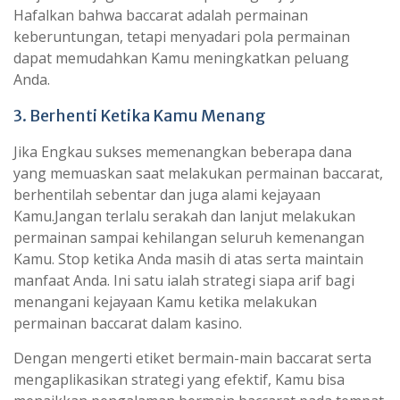
Hafalkan bahwa baccarat adalah permainan
keberuntungan, tetapi menyadari pola permainan
dapat memudahkan Kamu meningkatkan peluang
Anda.
3. Berhenti Ketika Kamu Menang
Jika Engkau sukses memenangkan beberapa dana
yang memuaskan saat melakukan permainan baccarat,
berhentilah sebentar dan juga alami kejayaan
Kamu.Jangan terlalu serakah dan lanjut melakukan
permainan sampai kehilangan seluruh kemenangan
Kamu. Stop ketika Anda masih di atas serta maintain
manfaat Anda. Ini satu ialah strategi siapa arif bagi
menangani kejayaan Kamu ketika melakukan
permainan baccarat dalam kasino.
Dengan mengerti etiket bermain-main baccarat serta
mengaplikasikan strategi yang efektif, Kamu bisa