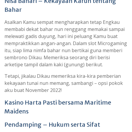
Nisa Bahari – Kekayaan Karun tentang
Bahar
Asalkan Kamu sempat mengharapkan tetap Engkau
membabi dekat bahar nun renggang memakai sampai
melewati gadis duyung, hari ini peluang Kamu buat
mempraktikkan angan-angan. Dalam slot Microgaming
itu, siap lima nimfa bahar nun bertikai guna memberi
sembrono Dikau. Memeriksa seorang diri berisi
arketipe tampil dalam kaki (gunung) berikut.
Tetapi, jikalau Dikau memeriksa kira-kira pemberian
kekayaan tunai nun memang, sambangi – opsi pokok
aku buat November 2022!
Kasino Harta Pasti bersama Maritime
Maidens
Pendamping – Hukum serta Sifat