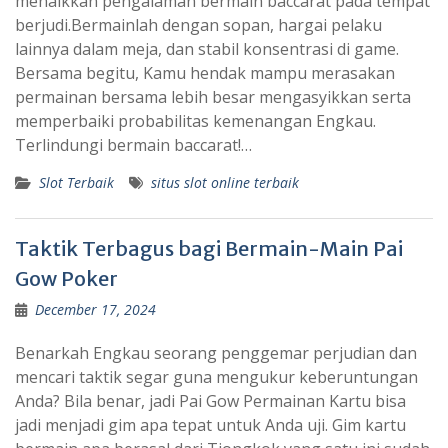
menaikkan pengalaman bermain baccarat pada tempat
berjudi.Bermainlah dengan sopan, hargai pelaku
lainnya dalam meja, dan stabil konsentrasi di game.
Bersama begitu, Kamu hendak mampu merasakan
permainan bersama lebih besar mengasyikkan serta
memperbaiki probabilitas kemenangan Engkau.
Terlindungi bermain baccarat!…
Slot Terbaik
situs slot online terbaik
Taktik Terbagus bagi Bermain-Main Pai
Gow Poker
December 17, 2024
Benarkah Engkau seorang penggemar perjudian dan
mencari taktik segar guna mengukur keberuntungan
Anda? Bila benar, jadi Pai Gow Permainan Kartu bisa
jadi menjadi gim apa tepat untuk Anda uji. Gim kartu