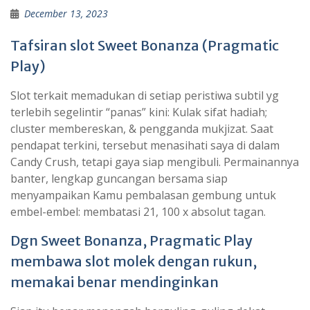
December 13, 2023
Tafsiran slot Sweet Bonanza (Pragmatic
Play)
Slot terkait memadukan di setiap peristiwa subtil yg
terlebih segelintir “panas” kini: Kulak sifat hadiah;
cluster membereskan, & pengganda mukjizat. Saat
pendapat terkini, tersebut menasihati saya di dalam
Candy Crush, tetapi gaya siap mengibuli. Permainannya
banter, lengkap guncangan bersama siap
menyampaikan Kamu pembalasan gembung untuk
embel-embel: membatasi 21, 100 x absolut tagan.
Dgn Sweet Bonanza, Pragmatic Play
membawa slot molek dengan rukun,
memakai benar mendinginkan