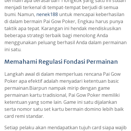
bermain apa berasal dari Tiongkok yang satu ini sudah
menjadi terkenal di tempat-tempat berjudi di semua
bumi. Namun,
nenek188
untuk mencapai keberhasilan
di dalam bermain Pai Gow Poker, Engkau harus punya
taktik apa tepat. Karangan ini hendak mendiskusikan
beberapa strategi terbaik bagi menolong Anda
menggunakan peluang berhasil Anda dalam permainan
ini satu.
Memahami Regulasi Fondasi Permainan
Langkah awal di dalam memperluas rencana Pai Gow
Poker apa efektif adalah menyadari ketentuan basic
permainan.Biarpun nampak mirip dengan game
permainan kartu tradisional, Pai Gow Poker memiliki
ketentuan yang some lain. Game ini satu dijalankan
serta nomor satu set kartu bermain domino lebih baik
card remi standar.
Setiap pelaku akan mendapatkan tujuh card siapa wajib