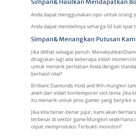
Simpan& Hasilkan Mendapatkan Bon
Anda dapat menggunakan opsi untuk orang ya
Anda dapat membelinya seharga 50 kali lipat 
Simpan& Menangkan Putusan Kami 
Jika dilihat sebagai penuh, MenakjubkanDiamo
diragukan lagi ada beberapa indah momen.Ini
untuk menarik perhatian Anda dengan standar 
berhasil nilai?
Brilliant Diamonds Hold and Win mungkin ta
aneh dan indah kontemporer slot tema. Jika ki
itu menarik untuk jenis gamer yang berpikir
Jika kita benar-benar jujur, kami akan berhara
terbesar di sektor game.Mungkin sederhana de
cepat memproduksi Terbukti monoton?