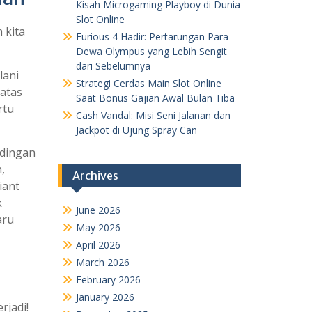
Kisah Microgaming Playboy di Dunia
Slot Online
 kita
Furious 4 Hadir: Pertarungan Para
Dewa Olympus yang Lebih Sengit
dari Sebelumnya
lani
Strategi Cerdas Main Slot Online
 atas
Saat Bonus Gajian Awal Bulan Tiba
rtu
Cash Vandal: Misi Seni Jalanan dan
Jackpot di Ujung Spray Can
ndingan
,
Archives
iant
k
June 2026
aru
May 2026
April 2026
March 2026
February 2026
January 2026
rjadi!