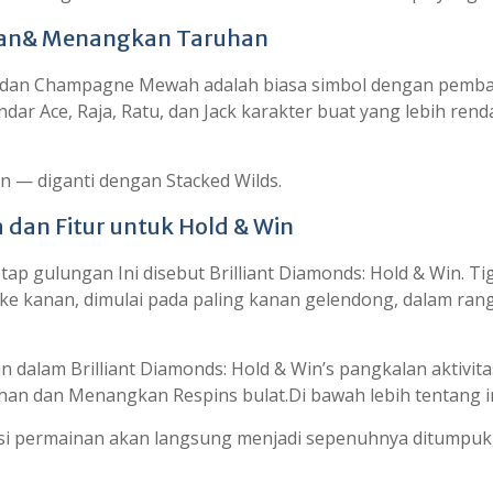
ahan& Menangkan Taruhan
l, dan Champagne Mewah adalah biasa simbol dengan pemb
andar Ace, Raja, Ratu, dan Jack karakter buat yang lebih ren
n — diganti dengan Stacked Wilds.
a dan Fitur untuk Hold & Win
ap gulungan Ini disebut Brilliant Diamonds: Hold & Win. Ti
i ke kanan, dimulai pada paling kanan gelendong, dalam ran
n dalam Brilliant Diamonds: Hold & Win’s pangkalan aktivita
han dan Menangkan Respins bulat.Di bawah lebih tentang in
dasi permainan akan langsung menjadi sepenuhnya ditumpuk