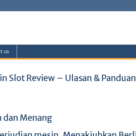
t us
in Slot Review – Ulasan & Panduan
an dan Menang
perjudian mesin, Menakjubkan Berl