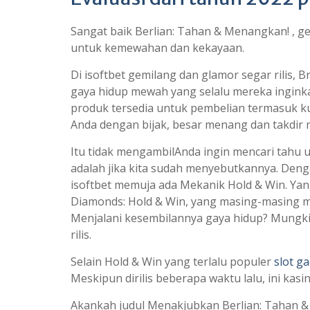
Sangat baik Berlian: Tahan & Menangkan! , 
untuk kemewahan dan kekayaan.
Di isoftbet gemilang dan glamor segar rilis,
gaya hidup mewah yang selalu mereka inginkan
produk tersedia untuk pembelian termasuk k
Anda dengan bijak, besar menang dan takdir 
Itu tidak mengambilAnda ingin mencari tahu
adalah jika kita sudah menyebutkannya. Deng
isoftbet memuja ada Mekanik Hold & Win. Yang
Diamonds: Hold & Win, yang masing-masing m
Menjalani kesembilannya gaya hidup? Mungki
rilis.
Selain Hold & Win yang terlalu populer
slot g
Meskipun dirilis beberapa waktu lalu, ini kas
Akankah judul Menakjubkan Berlian: Tahan &