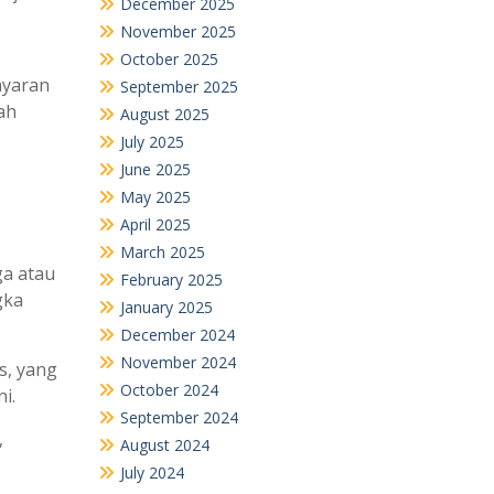
December 2025
November 2025
October 2025
ayaran
September 2025
dah
August 2025
July 2025
June 2025
May 2025
April 2025
March 2025
ga atau
February 2025
gka
January 2025
December 2024
November 2024
s, yang
October 2024
i.
September 2024
,
August 2024
July 2024