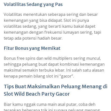
Volatilitas Sedang yang Pas
Volatilitas menentukan seberapa sering dan besar
kemenangan yang bisa didapat. Slot ini punya
volatilitas sedang, yang berarti kamu bakal dapet
kemenangan dengan frekuensi lumayan sering, tapi
tetap ada potensi hadiah besar.
Fitur Bonus yang Memikat
Bonus free spins dan wild multipliers sering muncul,
sehingga peluang buat dapat kombinasi kemenangan
maksimal semakin terbuka lebar. Ini salah satu alasan
kenapa pemain bilang slot ini “gacor”.
Tips Buat Maksimalkan Peluang Menang di
Slot Wild Beach Party Gacor
Biar kamu nggak cuma main asal putar, coba deh
terapkan beberapa trik ini supaya peluang menang