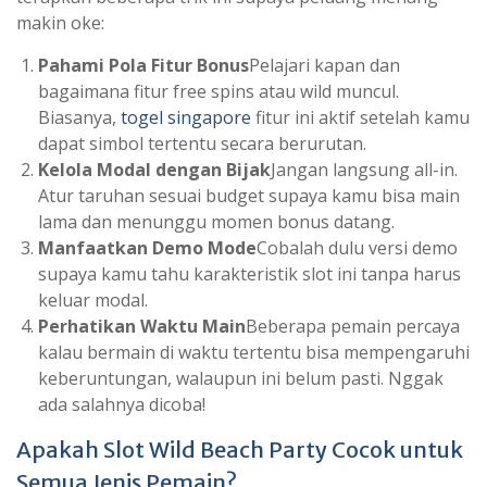
makin oke:
Pahami Pola Fitur Bonus
Pelajari kapan dan
bagaimana fitur free spins atau wild muncul.
Biasanya,
togel singapore
fitur ini aktif setelah kamu
dapat simbol tertentu secara berurutan.
Kelola Modal dengan Bijak
Jangan langsung all-in.
Atur taruhan sesuai budget supaya kamu bisa main
lama dan menunggu momen bonus datang.
Manfaatkan Demo Mode
Cobalah dulu versi demo
supaya kamu tahu karakteristik slot ini tanpa harus
keluar modal.
Perhatikan Waktu Main
Beberapa pemain percaya
kalau bermain di waktu tertentu bisa mempengaruhi
keberuntungan, walaupun ini belum pasti. Nggak
ada salahnya dicoba!
Apakah Slot Wild Beach Party Cocok untuk
Semua Jenis Pemain?