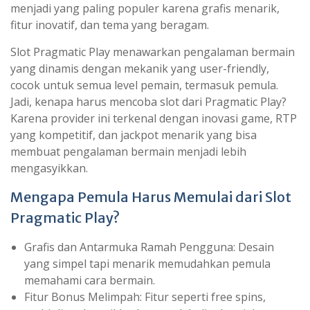
menjadi yang paling populer karena grafis menarik,
fitur inovatif, dan tema yang beragam.
Slot Pragmatic Play menawarkan pengalaman bermain
yang dinamis dengan mekanik yang user-friendly,
cocok untuk semua level pemain, termasuk pemula.
Jadi, kenapa harus mencoba slot dari Pragmatic Play?
Karena provider ini terkenal dengan inovasi game, RTP
yang kompetitif, dan jackpot menarik yang bisa
membuat pengalaman bermain menjadi lebih
mengasyikkan.
Mengapa Pemula Harus Memulai dari Slot
Pragmatic Play?
Grafis dan Antarmuka Ramah Pengguna: Desain
yang simpel tapi menarik memudahkan pemula
memahami cara bermain.
Fitur Bonus Melimpah: Fitur seperti free spins,