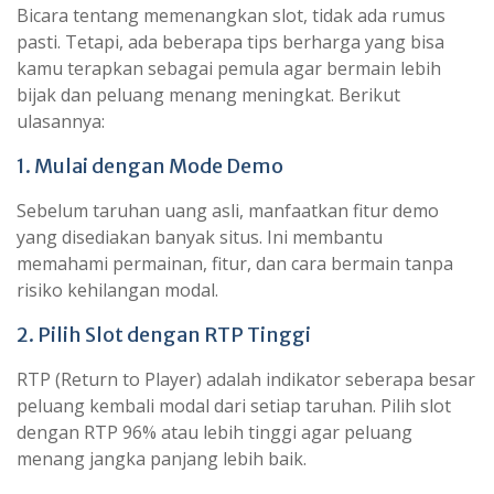
Bicara tentang memenangkan slot, tidak ada rumus
pasti. Tetapi, ada beberapa tips berharga yang bisa
kamu terapkan sebagai pemula agar bermain lebih
bijak dan peluang menang meningkat. Berikut
ulasannya:
1. Mulai dengan Mode Demo
Sebelum taruhan uang asli, manfaatkan fitur demo
yang disediakan banyak situs. Ini membantu
memahami permainan, fitur, dan cara bermain tanpa
risiko kehilangan modal.
2. Pilih Slot dengan RTP Tinggi
RTP (Return to Player) adalah indikator seberapa besar
peluang kembali modal dari setiap taruhan. Pilih slot
dengan RTP 96% atau lebih tinggi agar peluang
menang jangka panjang lebih baik.