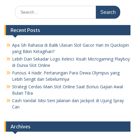
Search
for:
Recent Posts
Apa Sih Rahasia di Balik Ulasan Slot Gacor Hari Ini Quickspin
yang Bikin Ketagihan?
Lebih Dari Sekadar Logo Kelinci: Kisah Microgaming Playboy
di Dunia Slot Online
Furious 4 Hadir: Pertarungan Para Dewa Olympus yang
Lebih Sengit dari Sebelumnya
Strategi Cerdas Main Slot Online Saat Bonus Gajian Awal
Bulan Tiba
Cash Vandal: Misi Seni Jalanan dan Jackpot di Ujung Spray
Can
Archives