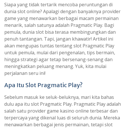
Siapa yang tidak tertarik mencoba peruntungan di
dunia slot online? Apalagi dengan banyaknya provider
game yang menawarkan berbagai macam permainan
menarik, salah satunya adalah Pragmatic Play. Bagi
pemula, dunia slot bisa terasa membingungkan dan
penuh tantangan. Tapi, jangan khawatir! Artikel ini
akan mengupas tuntas tentang slot Pragmatic Play
untuk pemula, mulai dari pengenalan, tips bermain,
hingga strategi agar tetap bersenang-senang dan
meningkatkan peluang menang. Yuk, kita mulai
perjalanan seru ini!
Apa Itu Slot Pragmatic Play?
Sebelum masuk ke seluk-beluknya, mari kita bahas
dulu apa itu slot Pragmatic Play. Pragmatic Play adalah
salah satu provider game kasino online terbesar dan
terpercaya yang dikenal luas di seluruh dunia. Mereka
menawarkan berbagai jenis permainan, tetapi slot