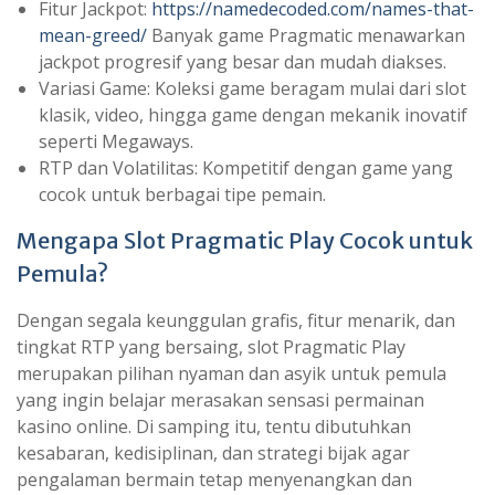
Fitur Jackpot:
https://namedecoded.com/names-that-
mean-greed/
Banyak game Pragmatic menawarkan
jackpot progresif yang besar dan mudah diakses.
Variasi Game: Koleksi game beragam mulai dari slot
klasik, video, hingga game dengan mekanik inovatif
seperti Megaways.
RTP dan Volatilitas: Kompetitif dengan game yang
cocok untuk berbagai tipe pemain.
Mengapa Slot Pragmatic Play Cocok untuk
Pemula?
Dengan segala keunggulan grafis, fitur menarik, dan
tingkat RTP yang bersaing, slot Pragmatic Play
merupakan pilihan nyaman dan asyik untuk pemula
yang ingin belajar merasakan sensasi permainan
kasino online. Di samping itu, tentu dibutuhkan
kesabaran, kedisiplinan, dan strategi bijak agar
pengalaman bermain tetap menyenangkan dan