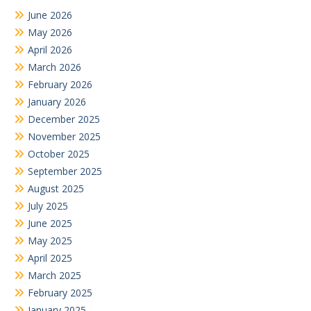
June 2026
May 2026
April 2026
March 2026
February 2026
January 2026
December 2025
November 2025
October 2025
September 2025
August 2025
July 2025
June 2025
May 2025
April 2025
March 2025
February 2025
January 2025