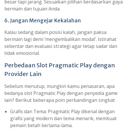
besar tapi jarang. Sesuaikan pilihan berdasarkan gaya
bermain dan tujuan Anda.
6. Jangan Mengejar Kekalahan
Kalau sedang dalam posisi kalah, jangan paksa
bermain lagi demi ‘mengembalikan modal’. Istirahat
sebentar dan evaluasi strategi agar tetap sadar dan
tidak emosional.
Perbedaan Slot Pragmatic Play dengan
Provider Lain
Sebelum menutup, mungkin kamu penasaran, apa
bedanya slot Pragmatic Play dengan penyedia game
lain? Berikut beberapa poin perbandingan singkat:
Grafis dan Tema: Pragmatic Play dikenal dengan
grafis yang modern dan tema menarik, membuat
pemain betah berlama-lama.