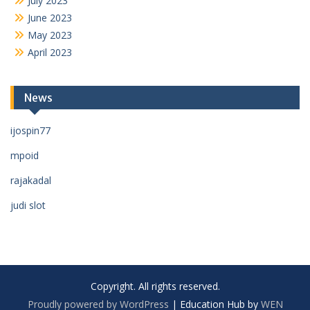
July 2023
June 2023
May 2023
April 2023
News
ijospin77
mpoid
rajakadal
judi slot
Copyright. All rights reserved.
Proudly powered by WordPress
|
Education Hub by
WEN