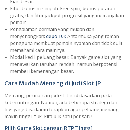
kian besar.
Fitur bonus melimpah: Free spin, bonus putaran
gratis, dan fitur jackpot progresif yang memanjakan
pemain.
Pengalaman bermain yang mudah dan
menyenangkan:
depo 10k
Antarmuka yang ramah
pengguna membuat pemain nyaman dan tidak sulit
memahami cara mainnya.
Modal kecil, peluang besar: Banyak game slot yang
menawarkan taruhan rendah, namun berpotensi
memberi kemenangan besar.
Cara Mudah Menang di Judi Slot JP
Memang, permainan judi slot ini didasarkan pada
keberuntungan. Namun, ada beberapa strategi dan
tips yang bisa kamu terapkan agar peluang menang
makin tinggi. Yuk, kita ulik satu per satu!
Pilih Game Slot dengan RTP Tinggi