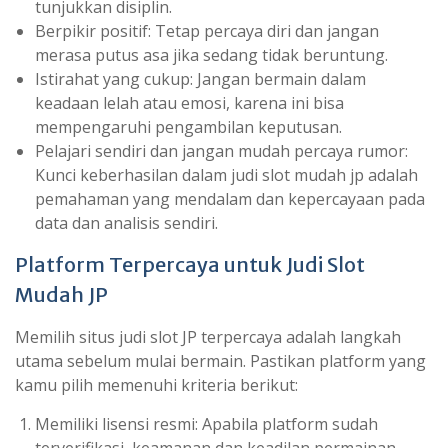
tunjukkan disiplin.
Berpikir positif: Tetap percaya diri dan jangan
merasa putus asa jika sedang tidak beruntung.
Istirahat yang cukup: Jangan bermain dalam
keadaan lelah atau emosi, karena ini bisa
mempengaruhi pengambilan keputusan.
Pelajari sendiri dan jangan mudah percaya rumor:
Kunci keberhasilan dalam judi slot mudah jp adalah
pemahaman yang mendalam dan kepercayaan pada
data dan analisis sendiri.
Platform Terpercaya untuk Judi Slot
Mudah JP
Memilih situs judi slot JP terpercaya adalah langkah
utama sebelum mulai bermain. Pastikan platform yang
kamu pilih memenuhi kriteria berikut:
Memiliki lisensi resmi: Apabila platform sudah