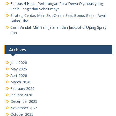
Furious 4 Hadir: Pertarungan Para Dewa Olympus yang
Lebih Sengit dari Sebelumnya
Strategi Cerdas Main Slot Online Saat Bonus Gajian Awal
Bulan Tiba
Cash Vandal: Misi Seni Jalanan dan Jackpot di Ujung Spray
Can
Archives
June 2026
May 2026
April 2026
March 2026
February 2026
January 2026
December 2025
November 2025
October 2025