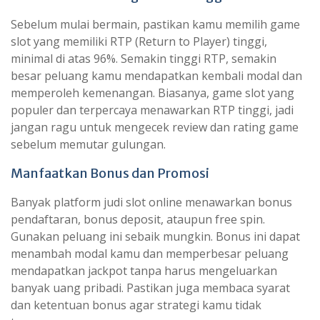
Sebelum mulai bermain, pastikan kamu memilih game
slot yang memiliki RTP (Return to Player) tinggi,
minimal di atas 96%. Semakin tinggi RTP, semakin
besar peluang kamu mendapatkan kembali modal dan
memperoleh kemenangan. Biasanya, game slot yang
populer dan terpercaya menawarkan RTP tinggi, jadi
jangan ragu untuk mengecek review dan rating game
sebelum memutar gulungan.
Manfaatkan Bonus dan Promosi
Banyak platform judi slot online menawarkan bonus
pendaftaran, bonus deposit, ataupun free spin.
Gunakan peluang ini sebaik mungkin. Bonus ini dapat
menambah modal kamu dan memperbesar peluang
mendapatkan jackpot tanpa harus mengeluarkan
banyak uang pribadi. Pastikan juga membaca syarat
dan ketentuan bonus agar strategi kamu tidak