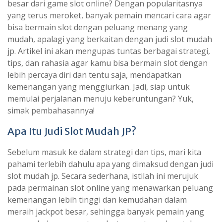
besar dari game slot online? Dengan popularitasnya
yang terus meroket, banyak pemain mencari cara agar
bisa bermain slot dengan peluang menang yang
mudah, apalagi yang berkaitan dengan judi slot mudah
jp. Artikel ini akan mengupas tuntas berbagai strategi,
tips, dan rahasia agar kamu bisa bermain slot dengan
lebih percaya diri dan tentu saja, mendapatkan
kemenangan yang menggiurkan. Jadi, siap untuk
memulai perjalanan menuju keberuntungan? Yuk,
simak pembahasannya!
Apa Itu Judi Slot Mudah JP?
Sebelum masuk ke dalam strategi dan tips, mari kita
pahami terlebih dahulu apa yang dimaksud dengan judi
slot mudah jp. Secara sederhana, istilah ini merujuk
pada permainan slot online yang menawarkan peluang
kemenangan lebih tinggi dan kemudahan dalam
meraih jackpot besar, sehingga banyak pemain yang