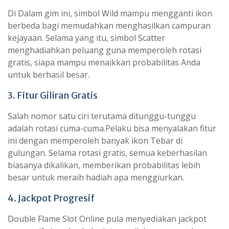
Di Dalam gim ini, simbol Wild mampu mengganti ikon
berbeda bagi memudahkan menghasilkan campuran
kejayaan. Selama yang itu, simbol Scatter
menghadiahkan peluang guna memperoleh rotasi
gratis, siapa mampu menaikkan probabilitas Anda
untuk berhasil besar.
3. Fitur Giliran Gratis
Salah nomor satu ciri terutama ditunggu-tunggu
adalah rotasi cuma-cuma.Pelaku bisa menyalakan fitur
ini dengan memperoleh banyak ikon Tebar di
gulungan. Selama rotasi gratis, semua keberhasilan
biasanya dikalikan, memberikan probabilitas lebih
besar untuk meraih hadiah apa menggiurkan.
4. Jackpot Progresif
Double Flame Slot Online pula menyediakan jackpot