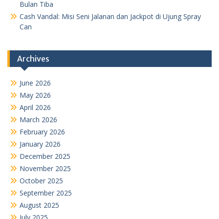
Bulan Tiba
Cash Vandal: Misi Seni Jalanan dan Jackpot di Ujung Spray
Can
Archives
June 2026
May 2026
April 2026
March 2026
February 2026
January 2026
December 2025
November 2025
October 2025
September 2025
August 2025
July 2025