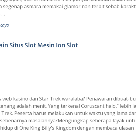
a segenap asmara memakai glamor nan terbit sebab karakt
.…
rcaya
ain Situs Slot Mesin Ion Slot
us web kasino dan Star Trek waralaba? Penawaran dibuat-bu
 tenang adalah menit. Yang terkenal Coruscant halo,” lebih 
r Trek. Peserta harus melakukan untuk waktu yang lama da
 ini sebenarnya masalahnya?Mengungkap seberapa layak unt
hidup di One King Billy’s Kingdom dengan membaca ulasan