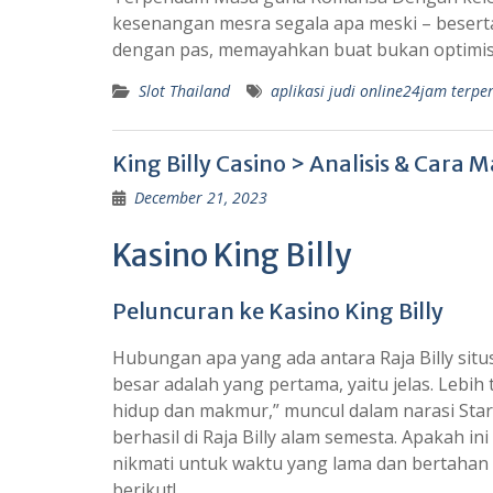
kesenangan mesra segala apa meski – besert
dengan pas, memayahkan buat bukan optimis
Slot Thailand
aplikasi judi online24jam terpe
King Billy Casino > Analisis & Cara M
December 21, 2023
Kasino King Billy
Peluncuran ke Kasino King Billy
Hubungan apa yang ada antara Raja Billy sit
besar adalah yang pertama, yaitu jelas. Lebih
hidup dan makmur,” muncul dalam narasi Sta
berhasil di Raja Billy alam semesta. Apakah
nikmati untuk waktu yang lama dan bertahan 
berikut!