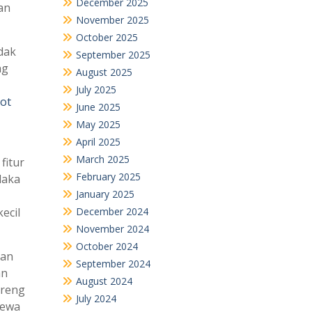
December 2025
an
November 2025
October 2025
dak
September 2025
ng
August 2025
July 2025
lot
June 2025
May 2025
April 2025
March 2025
fitur
February 2025
laka
January 2025
ecil
December 2024
November 2024
October 2024
san
September 2024
an
August 2024
oreng
July 2024
mewa