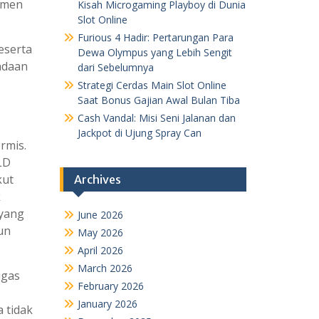
umen
Kisah Microgaming Playboy di Dunia
Slot Online
Furious 4 Hadir: Pertarungan Para
peserta
Dewa Olympus yang Lebih Sengit
adaan
dari Sebelumnya
Strategi Cerdas Main Slot Online
s
Saat Bonus Gajian Awal Bulan Tiba
Cash Vandal: Misi Seni Jalanan dan
Jackpot di Ujung Spray Can
rmis.
LD
kut
Archives
k
 yang
June 2026
un
May 2026
April 2026
March 2026
ugas
February 2026
January 2026
 tidak