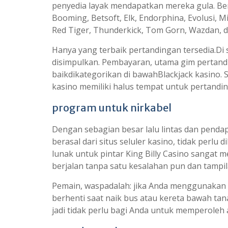
penyedia layak mendapatkan mereka gula. Ber
Booming, Betsoft, Elk, Endorphina, Evolusi, M
Red Tiger, Thunderkick, Tom Gorn, Wazdan, d
Hanya yang terbaik pertandingan tersedia.Di s
disimpulkan. Pembayaran, utama gim pertand
baikdikategorikan di bawahBlackjack kasino. 
kasino memiliki halus tempat untuk pertandi
program untuk nirkabel
Dengan sebagian besar lalu lintas dan penda
berasal dari situs seluler kasino, tidak perlu
lunak untuk pintar King Billy Casino sangat
berjalan tanpa satu kesalahan pun dan tampil
Pemain, waspadalah: jika Anda menggunakan K
berhenti saat naik bus atau kereta bawah tan
jadi tidak perlu bagi Anda untuk memperoleh 