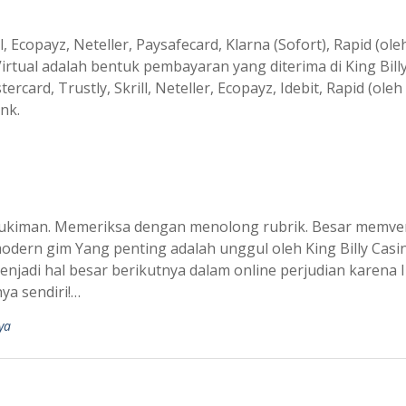
ll, Ecopayz, Neteller, Paysafecard, Klarna (Sofort), Rapid (ole
t Virtual adalah bentuk pembayaran yang diterima di King Bill
card, Trustly, Skrill, Neteller, Ecopayz, Idebit, Rapid (oleh
ank.
mukiman. Memeriksa dengan menolong rubrik. Besar memveri
odern gim Yang penting adalah unggul oleh King Billy Casi
enjadi hal besar berikutnya dalam online perjudian karena 
ya sendiri!…
ya