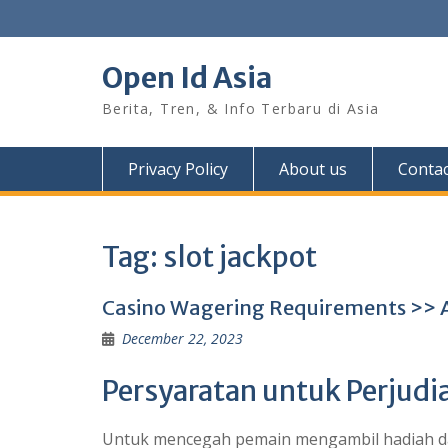
Skip
to
content
Open Id Asia
Berita, Tren, & Info Terbaru di Asia
Privacy Policy
About us
Contac
Tag:
slot jackpot
Casino Wagering Requirements >> A
December 22, 2023
Persyaratan untuk Perjudi
Untuk mencegah pemain mengambil hadiah d