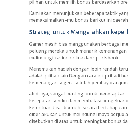
pilihan untuk memilih bonus berdasarkan pre
Kami akan menunjukkan beberapa taktik yan
memaksimalkan -mu bonus berikut ini daerah
Strategi untuk Mengalahkan keper
Gamer masih bisa menggunakan berbagai m
peluang mereka untuk menarik kemenangan m
melindungi kasino online dan sportsbook.
Menemukan hadiah dengan lebih rendah taruh
adalah pilihan lain.Dengan cara ini, pribadi
kemenangan segera setelah pembayaran jumla
akhirnya, sangat penting untuk menetapkan
kecepatan sendiri dan membatasi pengeluara
ketentuan bisa dipenuhi secara bertahap dan
diberlakukan untuk melindungi maya perjudia
disebutkan di atas untuk meningkat bonus 