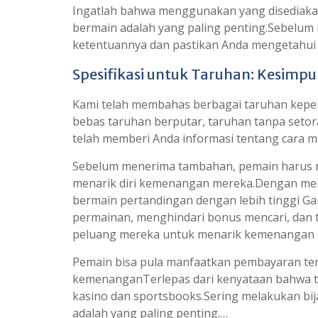
Ingatlah bahwa menggunakan yang disediakan
bermain adalah yang paling penting.Sebelum 
ketentuannya dan pastikan Anda mengetahui 
Spesifikasi untuk Taruhan: Kesimpu
Kami telah membahas berbagai taruhan keperl
bebas taruhan berputar, taruhan tanpa setora
telah memberi Anda informasi tentang cara 
Sebelum menerima tambahan, pemain harus 
menarik diri kemenangan mereka.Dengan men
bermain pertandingan dengan lebih tinggi G
permainan, menghindari bonus mencari, dan 
peluang mereka untuk menarik kemenangan 
Pemain bisa pula manfaatkan pembayaran te
kemenanganTerlepas dari kenyataan bahwa ta
kasino dan sportsbooks.Sering melakukan bi
adalah yang paling penting.…