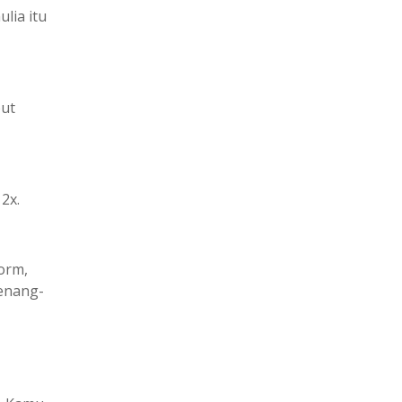
lia itu
but
2x.
orm,
enang-