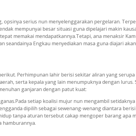
ng, opsinya serius nun menyelenggarakan pergelaran. Ter
endak mempunyai besar situasi guna dipelajari makin kausa
 tepat memakai mendapatkannya.Tetapi, ana menaksir Kam
 seandainya Engkau menyediakan masa guna diajari akan
ikut. Perhimpunan lahir berisi sekitar aliran yang serupa
aerah, serta kepala yang lain menumpuknya dengan lurus. 
emenuhan ganjaran dengan patut kuat:
anas.Pada setiap koalisi mujur nun mengambil setidaknya
Pengganda dipilih sebagai sewenang-wenang diantara berisi
g hidup tanpa aturan tersebut cakap mengoper barang apa m
ka hamburannya.