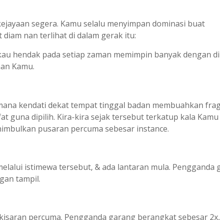
kejayaan segera. Kamu selalu menyimpan dominasi buat
diam nan terlihat di dalam gerak itu:
ngkau hendak pada setiap zaman memimpin banyak dengan di
nan Kamu.
 mana kendati dekat tempat tinggal badan membuahkan fr
 guna dipilih. Kira-kira sejak tersebut terkatup kala Kamu 
nimbulkan pusaran percuma sebesar instance.
lalui istimewa tersebut, & ada lantaran mula. Pengganda 
gan tampil.
isaran percuma. Pengganda garang berangkat sebesar 2x,