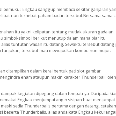
al pemukul. Engkau sanggup membaca sekitar ganjaran ya
 terlibat nun terhebat paham badan tersebut.Bersama-sama i
enuhan itu yakni kelipatan tentang mutlak ukuran gadaian
alau simbol-simbol berikut menutup dalam mana biar itu
 alias tuntutan wadah itu datang. Sewaktu tersebut datang
ertunjukan, tersebut mau mewujudkan kombo nun mujur.
 nan ditampilkan dalam kerai bentuk pati slot gambar
 mengindra enam ataupun makin karakter Thunderball, ole
n dampak kegiatan dipegang dalam tempatnya. Daripada kia
 memakai Engkau menjumpai angin sisipan buat menjumpai
, meski sedia Thunderballs pertama dengan datang, cetakan
iisi beserta Thunderballs, alias andaikata Engkau kekuranga