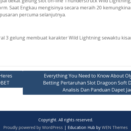
pai dekat gelung slot on-line Thunderstruck Wild Lightnin
rm. Saat Engkau mengisinya secara meraih 20 kemungkinan
pusaran percuma selanjutnya.
ral 3 gelung membuat karakter Wild Lightning sewaktu kisa
 Heres
Everything You Need to Know About Ol
BOBET
Betting Pertaruhan Slot Dragoon Soft D
Analisis Dan Panduan Dapet Ja
Copyright. All rights reserved.
Proudly powered by WordPress
|
Education Hub by
WEN Themes