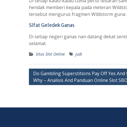
Di setiap kalau-kalau cuma perut tebaran sam
hendak memberi kepala pada meteran Wildsto
tersebut mengurus fragmen Wildstorm guna 
Sifat Geledek Ganas
Di setiap negeri ganas nan datang dekat sent
selamat.
Situs Slot Online
judi
Post
Do Gambling Superstitions Pay Off Yes And
Why – Analisis And Panduan Online Slot S
navigation