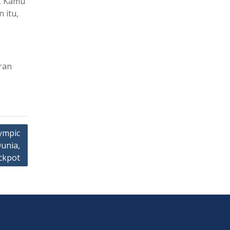
g, Kamu
 itu,
ran
ympic
unia,
ckpot