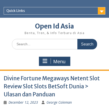
Skip
to
Quick Links
content
Open Id Asia
Berita, Tren, & Info Terbaru di Asia
Search
for:
Menu
Divine Fortune Megaways Netent Slot
Review Slot Slots BetSoft Dunia >
Ulasan dan Panduan
December 12, 2023
George Coleman