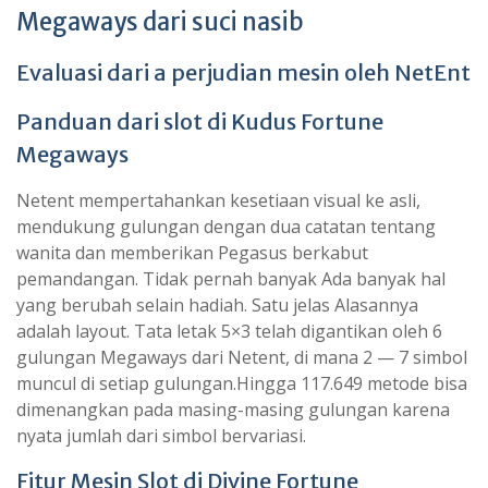
Megaways dari suci nasib
Evaluasi dari a perjudian mesin oleh NetEnt
Panduan dari slot di Kudus Fortune
Megaways
Netent mempertahankan kesetiaan visual ke asli,
mendukung gulungan dengan dua catatan tentang
wanita dan memberikan Pegasus berkabut
pemandangan. Tidak pernah banyak Ada banyak hal
yang berubah selain hadiah. Satu jelas Alasannya
adalah layout. Tata letak 5×3 telah digantikan oleh 6
gulungan Megaways dari Netent, di mana 2 — 7 simbol
muncul di setiap gulungan.Hingga 117.649 metode bisa
dimenangkan pada masing-masing gulungan karena
nyata jumlah dari simbol bervariasi.
Fitur Mesin Slot di Divine Fortune