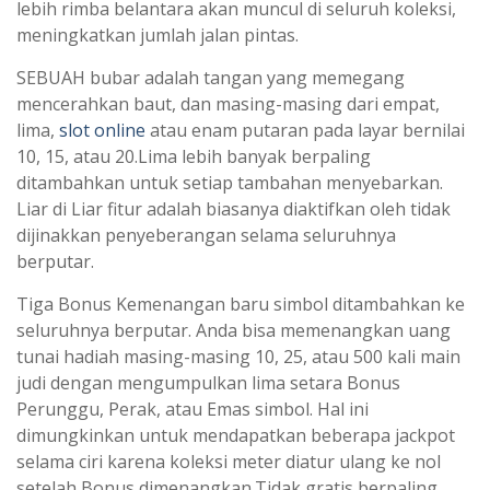
lebih rimba belantara akan muncul di seluruh koleksi,
meningkatkan jumlah jalan pintas.
SEBUAH bubar adalah tangan yang memegang
mencerahkan baut, dan masing-masing dari empat,
lima,
slot online
atau enam putaran pada layar bernilai
10, 15, atau 20.Lima lebih banyak berpaling
ditambahkan untuk setiap tambahan menyebarkan.
Liar di Liar fitur adalah biasanya diaktifkan oleh tidak
dijinakkan penyeberangan selama seluruhnya
berputar.
Tiga Bonus Kemenangan baru simbol ditambahkan ke
seluruhnya berputar. Anda bisa memenangkan uang
tunai hadiah masing-masing 10, 25, atau 500 kali main
judi dengan mengumpulkan lima setara Bonus
Perunggu, Perak, atau Emas simbol. Hal ini
dimungkinkan untuk mendapatkan beberapa jackpot
selama ciri karena koleksi meter diatur ulang ke nol
setelah Bonus dimenangkan.Tidak gratis berpaling