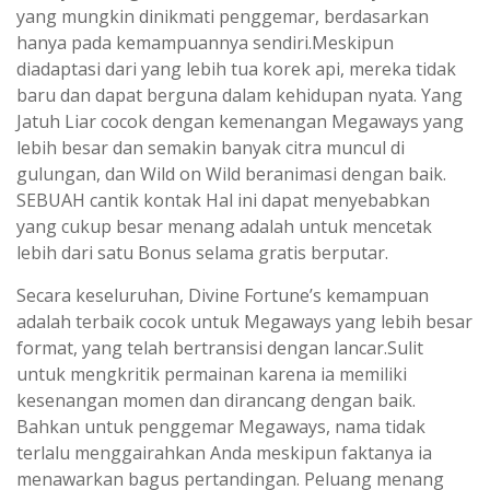
yang mungkin dinikmati penggemar, berdasarkan
hanya pada kemampuannya sendiri.Meskipun
diadaptasi dari yang lebih tua korek api, mereka tidak
baru dan dapat berguna dalam kehidupan nyata. Yang
Jatuh Liar cocok dengan kemenangan Megaways yang
lebih besar dan semakin banyak citra muncul di
gulungan, dan Wild on Wild beranimasi dengan baik.
SEBUAH cantik kontak Hal ini dapat menyebabkan
yang cukup besar menang adalah untuk mencetak
lebih dari satu Bonus selama gratis berputar.
Secara keseluruhan, Divine Fortune’s kemampuan
adalah terbaik cocok untuk Megaways yang lebih besar
format, yang telah bertransisi dengan lancar.Sulit
untuk mengkritik permainan karena ia memiliki
kesenangan momen dan dirancang dengan baik.
Bahkan untuk penggemar Megaways, nama tidak
terlalu menggairahkan Anda meskipun faktanya ia
menawarkan bagus pertandingan. Peluang menang