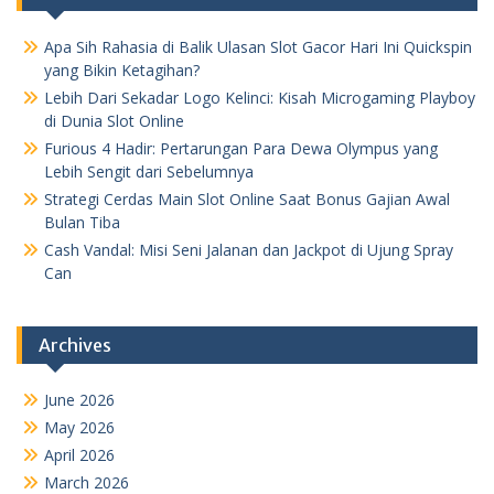
Apa Sih Rahasia di Balik Ulasan Slot Gacor Hari Ini Quickspin
yang Bikin Ketagihan?
Lebih Dari Sekadar Logo Kelinci: Kisah Microgaming Playboy
di Dunia Slot Online
Furious 4 Hadir: Pertarungan Para Dewa Olympus yang
Lebih Sengit dari Sebelumnya
Strategi Cerdas Main Slot Online Saat Bonus Gajian Awal
Bulan Tiba
Cash Vandal: Misi Seni Jalanan dan Jackpot di Ujung Spray
Can
Archives
June 2026
May 2026
April 2026
March 2026