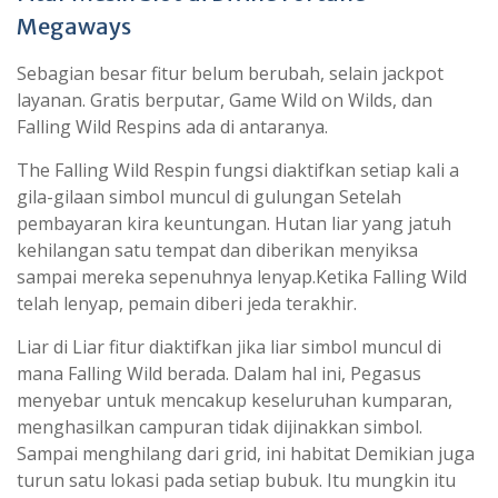
Megaways
Sebagian besar fitur belum berubah, selain jackpot
layanan. Gratis berputar, Game Wild on Wilds, dan
Falling Wild Respins ada di antaranya.
The Falling Wild Respin fungsi diaktifkan setiap kali a
gila-gilaan simbol muncul di gulungan Setelah
pembayaran kira keuntungan. Hutan liar yang jatuh
kehilangan satu tempat dan diberikan menyiksa
sampai mereka sepenuhnya lenyap.Ketika Falling Wild
telah lenyap, pemain diberi jeda terakhir.
Liar di Liar fitur diaktifkan jika liar simbol muncul di
mana Falling Wild berada. Dalam hal ini, Pegasus
menyebar untuk mencakup keseluruhan kumparan,
menghasilkan campuran tidak dijinakkan simbol.
Sampai menghilang dari grid, ini habitat Demikian juga
turun satu lokasi pada setiap bubuk. Itu mungkin itu