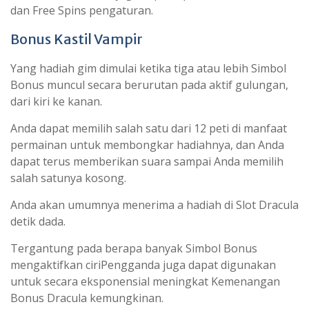
dan Free Spins pengaturan.
Bonus Kastil Vampir
Yang hadiah gim dimulai ketika tiga atau lebih Simbol
Bonus muncul secara berurutan pada aktif gulungan,
dari kiri ke kanan.
Anda dapat memilih salah satu dari 12 peti di manfaat
permainan untuk membongkar hadiahnya, dan Anda
dapat terus memberikan suara sampai Anda memilih
salah satunya kosong.
Anda akan umumnya menerima a hadiah di Slot Dracula
detik dada.
Tergantung pada berapa banyak Simbol Bonus
mengaktifkan ciriPengganda juga dapat digunakan
untuk secara eksponensial meningkat Kemenangan
Bonus Dracula kemungkinan.