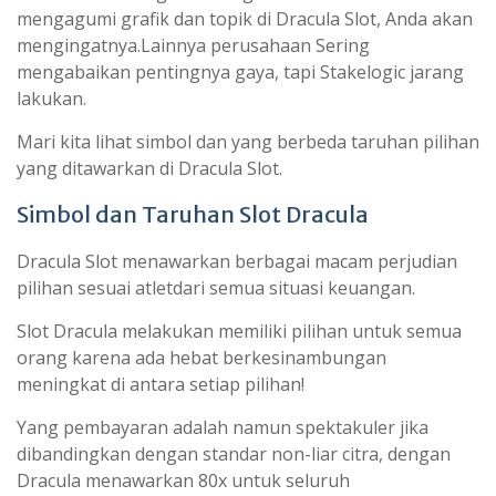
mengagumi grafik dan topik di Dracula Slot, Anda akan
mengingatnya.Lainnya perusahaan Sering
mengabaikan pentingnya gaya, tapi Stakelogic jarang
lakukan.
Mari kita lihat simbol dan yang berbeda taruhan pilihan
yang ditawarkan di Dracula Slot.
Simbol dan Taruhan Slot Dracula
Dracula Slot menawarkan berbagai macam perjudian
pilihan sesuai atletdari semua situasi keuangan.
Slot Dracula melakukan memiliki pilihan untuk semua
orang karena ada hebat berkesinambungan
meningkat di antara setiap pilihan!
Yang pembayaran adalah namun spektakuler jika
dibandingkan dengan standar non-liar citra, dengan
Dracula menawarkan 80x untuk seluruh