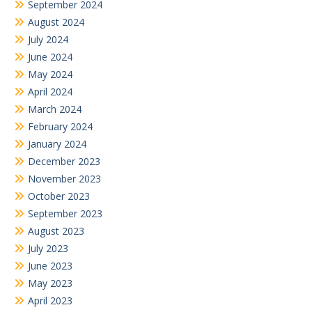
September 2024
August 2024
July 2024
June 2024
May 2024
April 2024
March 2024
February 2024
January 2024
December 2023
November 2023
October 2023
September 2023
August 2023
July 2023
June 2023
May 2023
April 2023