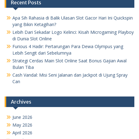
Recent Posts
Apa Sih Rahasia di Balik Ulasan Slot Gacor Hari Ini Quickspin
yang Bikin Ketagihan?
Lebih Dari Sekadar Logo Kelinci: Kisah Microgaming Playboy
di Dunia Slot Online
Furious 4 Hadir: Pertarungan Para Dewa Olympus yang
Lebih Sengit dari Sebelumnya
Strategi Cerdas Main Slot Online Saat Bonus Gajian Awal
Bulan Tiba
Cash Vandal: Misi Seni Jalanan dan Jackpot di Ujung Spray
Can
Archives
June 2026
May 2026
April 2026