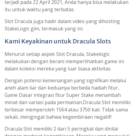
terjadi pada 22 April 2021, Anda hanya bisa melakukan
itu untuk waktu yang terbatas.
Slot Dracula juga hadir dalam video yang dihosting
StakeLogic gim, termasuk yang ini.
Kami Keyakinan untuk Dracula Slots
Menurut setiap aspek Slot Dracula, Stakelogic
melakukan dengan berani memperlihatkan game ini
dalam koleksi mereka yang luar biasa aktivitas.
Dengan potensi kemenangan yang signifikan melalui
aneh alam liar dan keduanya berbeda hadiah fitur,
Game Dasar integrasi fitur Super Stake menambah
minat dan variasi pada permainan.Dracula Slot memiliki
terbesar memperoleh 1564 atau 3750 kali. Tidak sama
sekali, mengingat bahwa kegembiraan negatif!
Dracula Slot memiliki 2 dari 5 peringkat dan dinilai