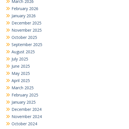
March 2026
February 2026
January 2026
December 2025
November 2025
October 2025
September 2025
August 2025
July 2025
June 2025
May 2025
April 2025
March 2025
February 2025
January 2025
December 2024
November 2024
October 2024