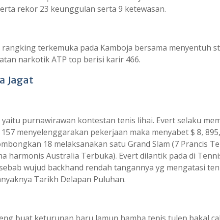
erta rekor 23 keunggulan serta 9 ketewasan.
aku rangking terkemuka pada Kamboja bersama menyentuh s
atan narkotik ATP top berisi karir 466.
a Jagat
rt yaitu purnawirawan kontestan tenis lihai. Evert selaku me
157 menyelenggarakan pekerjaan maka menyabet $ 8, 895, 
ombongkan 18 melaksanakan satu Grand Slam (7 Prancis Te
armonis Australia Terbuka). Evert dilantik pada di Tennis
p sebab wujud backhand rendah tangannya yg mengatasi ten
anyaknya Tarikh Delapan Puluhan.
eng buat keturunan baru lamun hamba tenis tulen bakal c