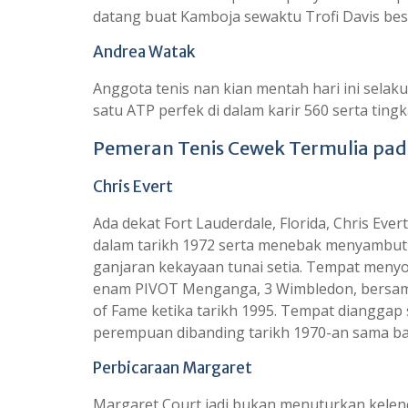
datang buat Kamboja sewaktu Trofi Davis bes
Andrea Watak
Anggota tenis nan kian mentah hari ini sel
satu ATP perfek di dalam karir 560 serta tingk
Pemeran Tenis Cewek Termulia pad
Chris Evert
Ada dekat Fort Lauderdale, Florida, Chris Eve
dalam tarikh 1972 serta menebak menyambut 
ganjaran kekayaan tunai setia. Tempat meny
enam PIVOT Menganga, 3 Wimbledon, bersama h
of Fame ketika tarikh 1995. Tempat diangga
perempuan dibanding tarikh 1970-an sama b
Perbicaraan Margaret
Margaret Court jadi bukan menuturkan kelen