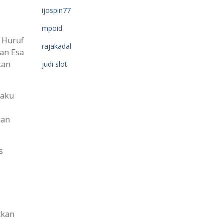
ijospin77
mpoid
, Huruf
rajakadal
an Esa
kan
judi slot
laku
uan
s
tkan