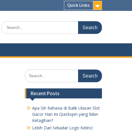
Quick Links
Search
for:
Search
for:
Recent Posts
Apa Sih Rahasia di Balik Ulasan Slot
Gacor Hari Ini Quickspin yang Bikin
Ketagihan?
Lebih Dari Sekadar Logo Kelinci: