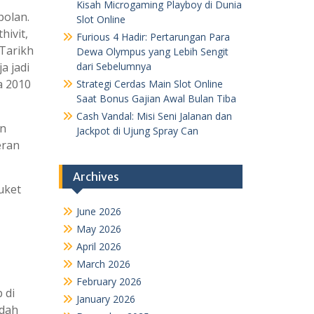
Kisah Microgaming Playboy di Dunia
polan.
Slot Online
ivit,
Furious 4 Hadir: Pertarungan Para
 Tarikh
Dewa Olympus yang Lebih Sengit
a jadi
dari Sebelumnya
a 2010
Strategi Cerdas Main Slot Online
Saat Bonus Gajian Awal Bulan Tiba
Cash Vandal: Misi Seni Jalanan dan
en
Jackpot di Ujung Spray Can
eran
Archives
uket
June 2026
May 2026
April 2026
March 2026
February 2026
 di
January 2026
udah