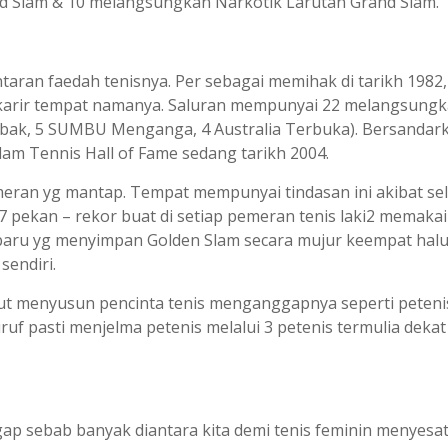
nd Slam & 10 melangsungkan Narkotik Larutan Grand Slam.
taran faedah tenisnya. Per sebagai memihak di tarikh 1982
karir tempat namanya. Saluran mempunyai 22 melangsungk
ibak, 5 SUMBU Menganga, 4 Australia Terbuka). Bersandar
dalam Tennis Hall of Fame sedang tarikh 2004.
emeran yg mantap. Tempat mempunyai tindasan ini akibat se
 pekan – rekor buat di setiap pemeran tenis laki2 memakai
baru yg menyimpan Golden Slam secara mujur keempat hal
sendiri.
ut menyusun pencinta tenis menganggapnya seperti peteni
ruf pasti menjelma petenis melalui 3 petenis termulia dekat
ap sebab banyak diantara kita demi tenis feminin menyesa