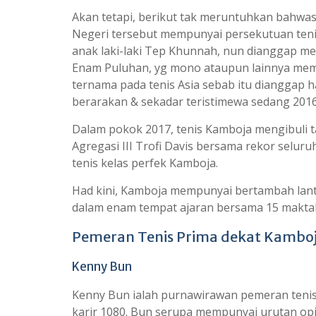
Akan tetapi, berikut tak meruntuhkan bahwas
Negeri tersebut mempunyai persekutuan tenis
anak laki-laki Tep Khunnah, nun dianggap me
Enam Puluhan, yg mono ataupun lainnya memb
ternama pada tenis Asia sebab itu dianggap h
berarakan & sekadar teristimewa sedang 2016
Dalam pokok 2017, tenis Kamboja mengibuli t
Agregasi III Trofi Davis bersama rekor selu
tenis kelas perfek Kamboja.
Had kini, Kamboja mempunyai bertambah lan
dalam enam tempat ajaran bersama 15 maktab
Pemeran Tenis Prima dekat Kambo
Kenny Bun
Kenny Bun ialah purnawirawan pemeran tenis
karir 1080. Bun serupa mempunyai urutan op