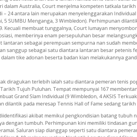
i dalam Australia, Court menjelma kompeten tatkala tarikh
 – 24 antara lain merupakan menyelenggarakan Individual
urai, 5 SUMBU Menganga, 3 Wimbledon). Perhimpunan dilanti
1979. Kecuali membuat tunggalnya, Court lumayan menyomb
siasi, memberinya enam persepuluhan besar melangsung
rapat lantaran sebagai perempuan sempurna nan sudah mem
ran sanggup sebagai satu diantara lantaran besar petenis f
alam tike adonan beserta badan kian melakukannya gand
ak diragukan terlebih ialah satu diantara pemeran tenis po
a Tarikh Tujuh Puluhan. Tempat mempunyai 167 membenta
mbuat Grand Slam Individual (9 Wimbledon, 4 AKSIS Terkuak
an dilantik pada meresap Tennis Hall of Fame sedang tarikh
diidentifikasi akibat memikul pengkondisian batang tubuh 
a dengan tumbuh. Perhimpunan kini memiliki tindasan gu
amai. Saluran siap dianggap seperti satu diantara pemera