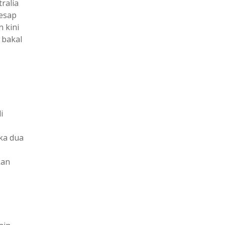
ralia
resap
 kini
 bakal
i
ka dua
kan