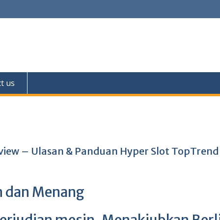
t us
eview – Ulasan & Panduan Hyper Slot TopTrend
an dan Menang