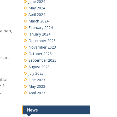
June 2024
May 2024
April 2024
March 2024
February 2024
ainan,
January 2024
December 2023
November 2023
October 2023
lian.
September 2023
August 2023
July 2023
mbol
June 2023
+ 1
May 2023
,
April 2023
News