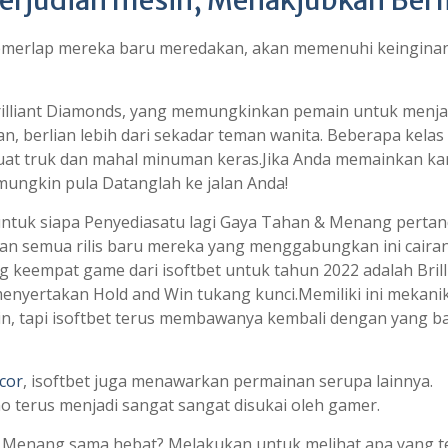
perjudian mesin, Menakjubkan Berl
gemerlap mereka baru meredakan, akan memenuhi keinginan
 Brilliant Diamonds, yang memungkinkan pemain untuk menja
, berlian lebih dari sekadar teman wanita. Beberapa kelas
uat truk dan mahal minuman keras.Jika Anda memainkan ka
mungkin pula Datanglah ke jalan Anda!
 untuk siapa Penyediasatu lagi Gaya Tahan & Menang perta
an semua rilis baru mereka yang menggabungkan ini cairan
 keempat game dari isoftbet untuk tahun 2022 adalah Brill
enyertakan Hold and Win tukang kunci.Memiliki ini mekani
n, tapi isoftbet terus membawanya kembali dengan yang b
acor
, isoftbet juga menawarkan permainan serupa lainnya.
ino terus menjadi sangat sangat disukai oleh gamer.
 Menang sama hebat? Melakukan untuk melihat apa yang te