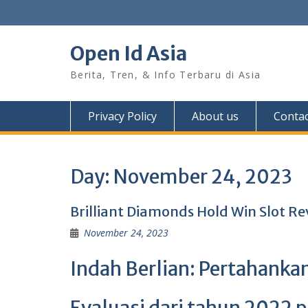
Skip
to
content
Open Id Asia
Berita, Tren, & Info Terbaru di Asia
Privacy Policy
About us
Contac
Day:
November 24, 2023
Brilliant Diamonds Hold Win Slot R
November 24, 2023
Indah Berlian: Pertahank