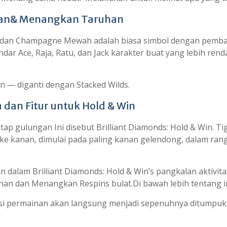
ahan& Menangkan Taruhan
l, dan Champagne Mewah adalah biasa simbol dengan pemb
andar Ace, Raja, Ratu, dan Jack karakter buat yang lebih ren
n — diganti dengan Stacked Wilds.
a dan Fitur untuk Hold & Win
ap gulungan Ini disebut Brilliant Diamonds: Hold & Win. Ti
i ke kanan, dimulai pada paling kanan gelendong, dalam ran
n dalam Brilliant Diamonds: Hold & Win’s pangkalan aktivita
han dan Menangkan Respins bulat.Di bawah lebih tentang in
dasi permainan akan langsung menjadi sepenuhnya ditumpuk