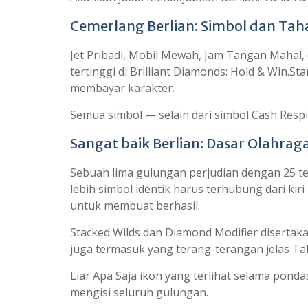
Cemerlang Berlian: Simbol dan T
Jet Pribadi, Mobil Mewah, Jam Tangan Maha
tertinggi di Brilliant Diamonds: Hold & Win.St
membayar karakter.
Semua simbol — selain dari simbol Cash Respi
Sangat baik Berlian: Dasar Olahrag
Sebuah lima gulungan perjudian dengan 25 tet
lebih simbol identik harus terhubung dari kir
untuk membuat berhasil.
Stacked Wilds dan Diamond Modifier disertaka
juga termasuk yang terang-terangan jelas Ta
Liar Apa Saja ikon yang terlihat selama pon
mengisi seluruh gulungan.