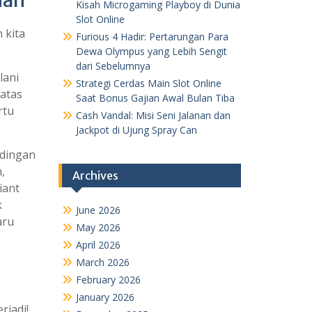
ian
Kisah Microgaming Playboy di Dunia
Slot Online
 kita
Furious 4 Hadir: Pertarungan Para
Dewa Olympus yang Lebih Sengit
dari Sebelumnya
lani
Strategi Cerdas Main Slot Online
 atas
Saat Bonus Gajian Awal Bulan Tiba
rtu
Cash Vandal: Misi Seni Jalanan dan
Jackpot di Ujung Spray Can
ndingan
,
Archives
iant
k
June 2026
aru
May 2026
April 2026
March 2026
February 2026
January 2026
rjadi!