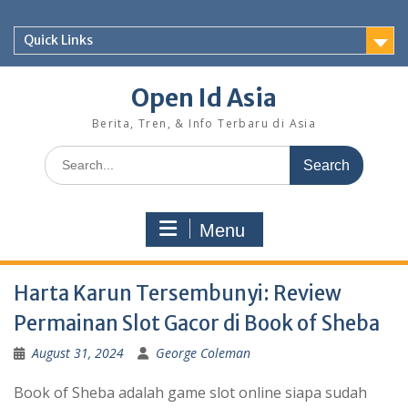
Skip
to
Quick Links
content
Open Id Asia
Berita, Tren, & Info Terbaru di Asia
Search
for:
Menu
Harta Karun Tersembunyi: Review
Permainan Slot Gacor di Book of Sheba
August 31, 2024
George Coleman
Book of Sheba adalah game slot online siapa sudah