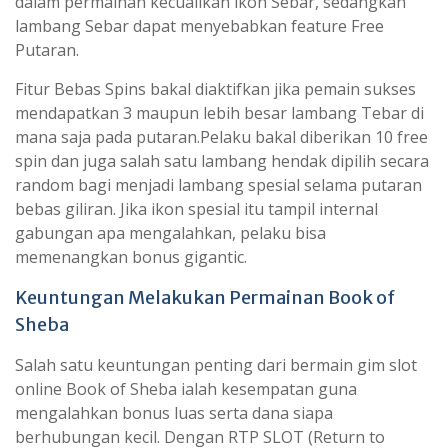
dalam permainan kecualikan ikon Sebar, sedangkan
lambang Sebar dapat menyebabkan feature Free
Putaran.
Fitur Bebas Spins bakal diaktifkan jika pemain sukses
mendapatkan 3 maupun lebih besar lambang Tebar di
mana saja pada putaran.Pelaku bakal diberikan 10 free
spin dan juga salah satu lambang hendak dipilih secara
random bagi menjadi lambang spesial selama putaran
bebas giliran. Jika ikon spesial itu tampil internal
gabungan apa mengalahkan, pelaku bisa
memenangkan bonus gigantic.
Keuntungan Melakukan Permainan Book of
Sheba
Salah satu keuntungan penting dari bermain gim slot
online Book of Sheba ialah kesempatan guna
mengalahkan bonus luas serta dana siapa
berhubungan kecil. Dengan RTP SLOT (Return to