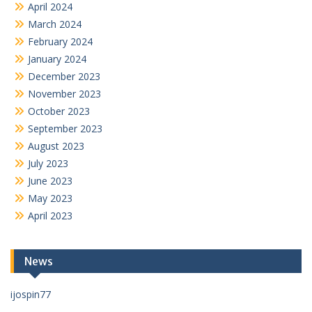
April 2024
March 2024
February 2024
January 2024
December 2023
November 2023
October 2023
September 2023
August 2023
July 2023
June 2023
May 2023
April 2023
News
ijospin77