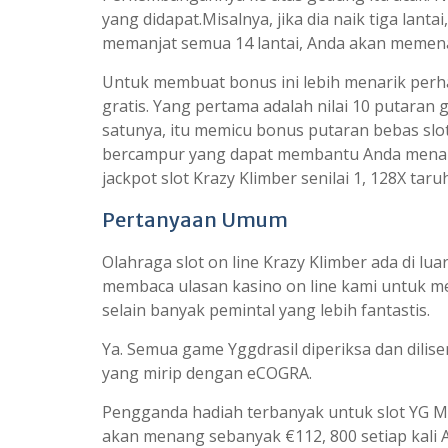
yang didapat.Misalnya, jika dia naik tiga lant
memanjat semua 14 lantai, Anda akan memena
Untuk membuat bonus ini lebih menarik perhat
gratis. Yang pertama adalah nilai 10 putaran g
satunya, itu memicu bonus putaran bebas slot K
bercampur yang dapat membantu Anda menang
jackpot slot Krazy Klimber senilai 1, 128X tar
Pertanyaan Umum
Olahraga slot on line Krazy Klimber ada di lua
membaca ulasan kasino on line kami untuk men
selain banyak pemintal yang lebih fantastis.
Ya. Semua game Yggdrasil diperiksa dan dilise
yang mirip dengan eCOGRA.
Pengganda hadiah terbanyak untuk slot YG Mas
akan menang sebanyak €112, 800 setiap kali 