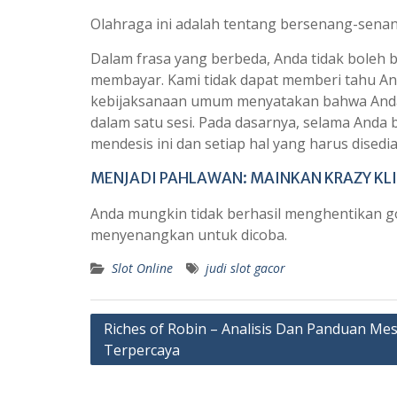
Olahraga ini adalah tentang bersenang-sen
Dalam frasa yang berbeda, Anda tidak boleh 
membayar. Kami tidak dapat memberi tahu An
kebijaksanaan umum menyatakan bahwa Anda t
dalam satu sesi. Pada dasarnya, selama Anda 
mendesis ini dan setiap hal yang harus disedi
MENJADI PAHLAWAN: MAINKAN KRAZY KLI
Anda mungkin tidak berhasil menghentikan gor
menyenangkan untuk dicoba.
Slot Online
judi slot gacor
Post
Riches of Robin – Analisis Dan Panduan Mes
Terpercaya
navigation