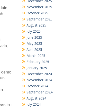
December 2025
November 2025
lain
October 2025
ah
September 2025
August 2025
July 2025
June 2025
i
May 2025
ada,
April 2025
March 2025
February 2025
January 2025
t demo
December 2024
un.
November 2024
October 2024
in
September 2024
August 2024
July 2024
kan itu