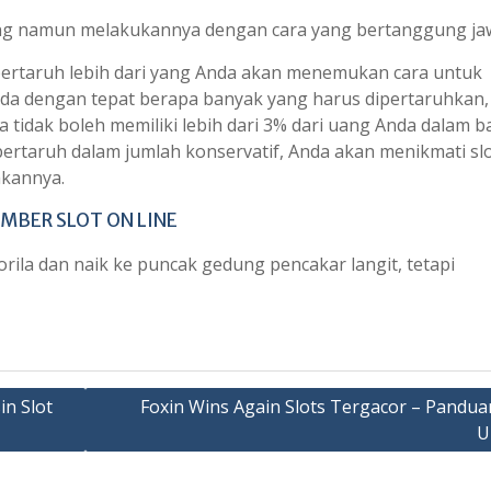
ang namun melakukannya dengan cara yang bertanggung ja
bertaruh lebih dari yang Anda akan menemukan cara untuk
da dengan tepat berapa banyak yang harus dipertaruhkan, 
idak boleh memiliki lebih dari 3% dari uang Anda dalam b
bertaruh dalam jumlah konservatif, Anda akan menikmati sl
akannya.
MBER SLOT ON LINE
ila dan naik ke puncak gedung pencakar langit, tetapi
in Slot
Foxin Wins Again Slots Tergacor – Pandua
U