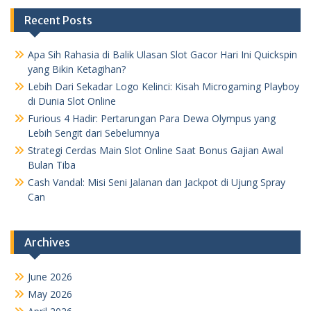
Recent Posts
Apa Sih Rahasia di Balik Ulasan Slot Gacor Hari Ini Quickspin
yang Bikin Ketagihan?
Lebih Dari Sekadar Logo Kelinci: Kisah Microgaming Playboy
di Dunia Slot Online
Furious 4 Hadir: Pertarungan Para Dewa Olympus yang
Lebih Sengit dari Sebelumnya
Strategi Cerdas Main Slot Online Saat Bonus Gajian Awal
Bulan Tiba
Cash Vandal: Misi Seni Jalanan dan Jackpot di Ujung Spray
Can
Archives
June 2026
May 2026