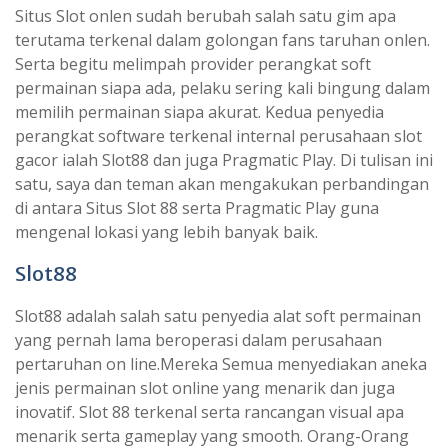
Situs Slot onlen sudah berubah salah satu gim apa
terutama terkenal dalam golongan fans taruhan onlen.
Serta begitu melimpah provider perangkat soft
permainan siapa ada, pelaku sering kali bingung dalam
memilih permainan siapa akurat. Kedua penyedia
perangkat software terkenal internal perusahaan slot
gacor ialah Slot88 dan juga Pragmatic Play. Di tulisan ini
satu, saya dan teman akan mengakukan perbandingan
di antara Situs Slot 88 serta Pragmatic Play guna
mengenal lokasi yang lebih banyak baik.
Slot88
Slot88 adalah salah satu penyedia alat soft permainan
yang pernah lama beroperasi dalam perusahaan
pertaruhan on line.Mereka Semua menyediakan aneka
jenis permainan slot online yang menarik dan juga
inovatif. Slot 88 terkenal serta rancangan visual apa
menarik serta gameplay yang smooth. Orang-Orang