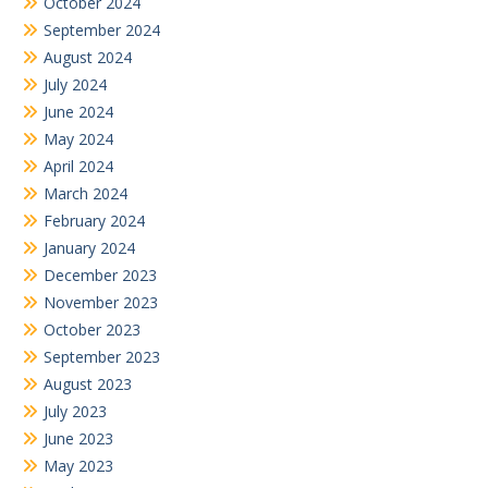
October 2024
September 2024
August 2024
July 2024
June 2024
May 2024
April 2024
March 2024
February 2024
January 2024
December 2023
November 2023
October 2023
September 2023
August 2023
July 2023
June 2023
May 2023