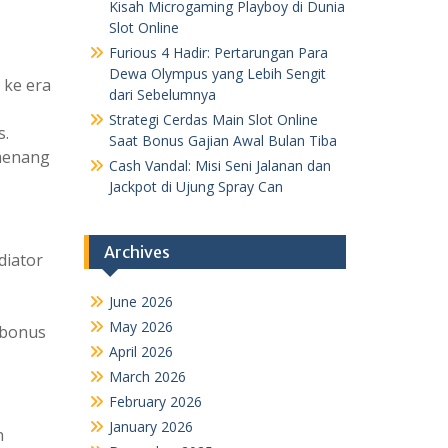
Kisah Microgaming Playboy di Dunia
Slot Online
Furious 4 Hadir: Pertarungan Para
Dewa Olympus yang Lebih Sengit
 ke era
dari Sebelumnya
Strategi Cerdas Main Slot Online
s.
Saat Bonus Gajian Awal Bulan Tiba
 menang
Cash Vandal: Misi Seni Jalanan dan
Jackpot di Ujung Spray Can
Archives
diator
June 2026
May 2026
 bonus
April 2026
March 2026
February 2026
January 2026
n