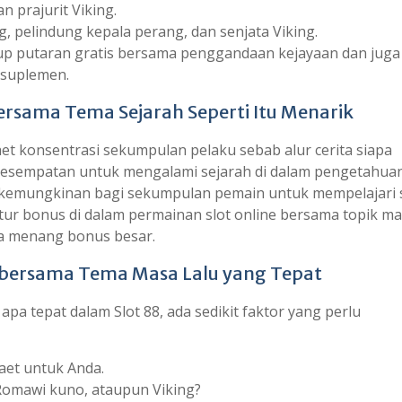
 prajurit Viking.
ng, pelindung kepala perang, dan senjata Viking.
kup putaran gratis bersama penggandaan kejayaan dan jug
 suplemen.
ersama Tema Sejarah Seperti Itu Menarik
et konsentrasi sekumpulan pelaku sebab alur cerita siapa
kesempatan untuk mengalami sejarah di dalam pengetahua
 kemungkinan bagi sekumpulan pemain untuk mempelajari 
itur bonus di dalam permainan slot online bersama topik ma
a menang bonus besar.
e bersama Tema Masa Lalu yang Tepat
apa tepat dalam Slot 88, ada sedikit faktor yang perlu
aet untuk Anda.
 Romawi kuno, ataupun Viking?