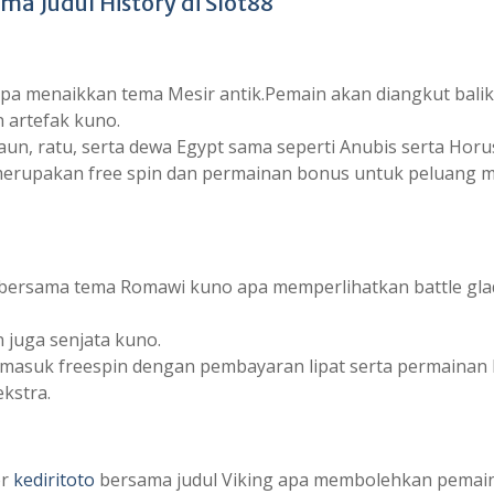
ma Judul History di Slot88
iapa menaikkan tema Mesir antik.Pemain akan diangkut balik
n artefak kuno.
un, ratu, serta dewa Egypt sama seperti Anubis serta Horu
i merupakan free spin dan permainan bonus untuk peluang
ne bersama tema Romawi kuno apa memperlihatkan battle gla
n juga senjata kuno.
termasuk freespin dengan pembayaran lipat serta permainan
kstra.
or
kediritoto
bersama judul Viking apa membolehkan pemai