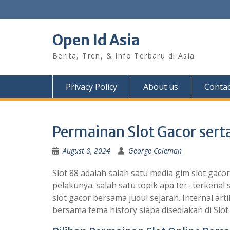
Skip
to
content
Open Id Asia
Berita, Tren, & Info Terbaru di Asia
Privacy Policy
About us
Contac
Permainan Slot Gacor sert
August 8, 2024
George Coleman
Slot 88 adalah salah satu media gim slot gac
pelakunya. salah satu topik apa ter- terkena
slot gacor bersama judul sejarah. Internal art
bersama tema history siapa disediakan di Slot 