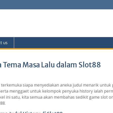
t us
a Tema Masa Lalu dalam Slot88
or terkemuka siapa menyediakan aneka judul menarik untuk 
l serta menggaet untuk kelompok penyuka history ialah per
ikel ini satu, kita semua akan membahas sedikit game slot o
88.