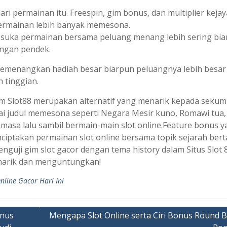
ari permainan itu. Freespin, gim bonus, dan multiplier keja
permainan lebih banyak memesona.
bih suka permainan bersama peluang menang lebih sering bi
angan pendek.
emenangkan hadiah besar biarpun peluangnya lebih besar k
 tinggian.
alam Slot88 merupakan alternatif yang menarik kepada seku
gai judul memesona seperti Negara Mesir kuno, Romawi tua,
asa lalu sambil bermain-main slot online.Feature bonus y
iptakan permainan slot online bersama topik sejarah ber
menguji gim slot gacor dengan tema history dalam Situs Slot 
enarik dan menguntungkan!
Online Gacor Hari Ini
onus
Mengapa Slot Online serta Ciri Bonus Round B