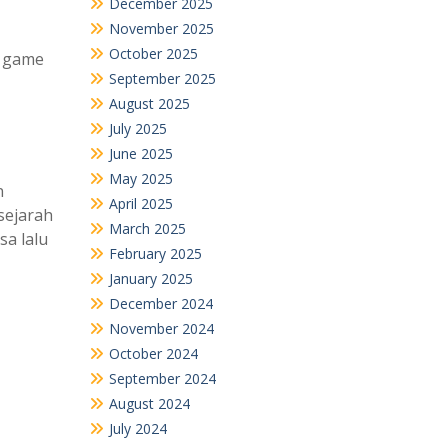
December 2025
November 2025
October 2025
a game
September 2025
August 2025
July 2025
June 2025
May 2025
n
April 2025
sejarah
March 2025
sa lalu
February 2025
January 2025
December 2024
November 2024
October 2024
September 2024
August 2024
July 2024