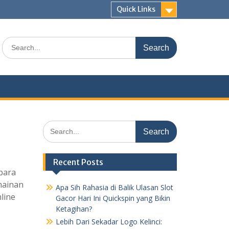
Quick Links
Search
for:
Search
for:
Recent Posts
para
mainan
Apa Sih Rahasia di Balik Ulasan Slot
nline
Gacor Hari Ini Quickspin yang Bikin
Ketagihan?
Lebih Dari Sekadar Logo Kelinci: