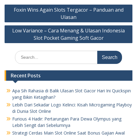
Post
Foxin Wins Again Slots Tergacor – Panduan and
navigation
Ulasan
Low Variance – Cara Menang & Ulasan Indonesia
Slot Pocket Gaming Soft Gacor
Search
for:
Recent Posts
Apa Sih Rahasia di Balik Ulasan Slot Gacor Hari Ini Quickspin
yang Bikin Ketagihan?
Lebih Dari Sekadar Logo Kelinci: Kisah Microgaming Playboy
di Dunia Slot Online
Furious 4 Hadir: Pertarungan Para Dewa Olympus yang
Lebih Sengit dari Sebelumnya
Strategi Cerdas Main Slot Online Saat Bonus Gajian Awal