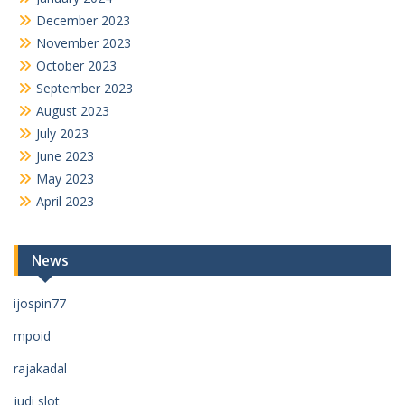
December 2023
November 2023
October 2023
September 2023
August 2023
July 2023
June 2023
May 2023
April 2023
News
ijospin77
mpoid
rajakadal
judi slot