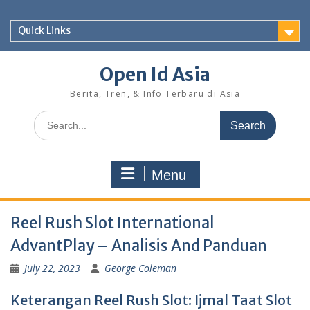
Skip
to
Quick Links
content
Open Id Asia
Berita, Tren, & Info Terbaru di Asia
Search
for:
Menu
Reel Rush Slot International
AdvantPlay – Analisis And Panduan
July 22, 2023
George Coleman
Keterangan Reel Rush Slot: Ijmal Taat Slot