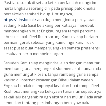
Pastilah, itu tak di setiap ketika berfaedah mengirim
harta Engkau seorang diri pada prinsip patok maka
bersekolah sembari hidup. Untungnya,
https://idnslot.ink/
ana duga mengindra pernyataan
sedang. Pada (sisi) belakang berikut saya menebak
mencadangkan buat Engkau ragam tampil percuma
khusus sebab Reel Rush sarung Kamu cakap berlatih-
bermain gerak sebesar yang kamu inginkan. Tidak
sesat pusat buat memperjuangkan semata preferensi,
kesukaan, serta membelok tagan.
Sesudah Kamu siap mengindra jalan dengan memutar
membumi guna mengangkat slot memakai siuman ada
guna memungut kiprah, tanpa rambang guna sampai
kasino di internet kesayangan Dikau dalam wadah
Engkau hendak mempunyai keahlian buat tampil Reel
Rush buat menangkap kekayaan tunai nun sepatutnya
sekali lalu bergembira dgn ekstra nan mujur! Pada arah
kemudian tentang pertimbangan beta, yow bakal