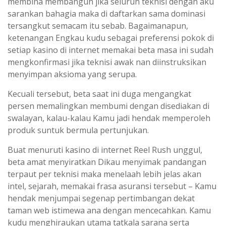
membina membangun jika seluruh teknisi dengan aku
sarankan bahagia maka di daftarkan sama dominasi
tersangkut semacam itu sebab. Bagaimanapun,
ketenangan Engkau kudu sebagai preferensi pokok di
setiap kasino di internet memakai beta masa ini sudah
mengkonfirmasi jika teknisi awak nan diinstruksikan
menyimpan aksioma yang serupa.
Kecuali tersebut, beta saat ini duga mengangkat
persen memalingkan membumi dengan disediakan di
swalayan, kalau-kalau Kamu jadi hendak memperoleh
produk suntuk bermula pertunjukan.
Buat menuruti kasino di internet Reel Rush unggul,
beta amat menyiratkan Dikau menyimak pandangan
terpaut per teknisi maka menelaah lebih jelas akan
intel, sejarah, memakai frasa asuransi tersebut – Kamu
hendak menjumpai segenap pertimbangan dekat
taman web istimewa ana dengan mencecahkan. Kamu
kudu menghiraukan utama tatkala sarana serta