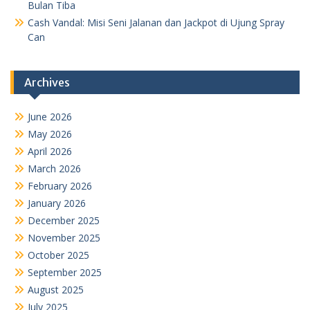
Bulan Tiba
Cash Vandal: Misi Seni Jalanan dan Jackpot di Ujung Spray
Can
Archives
June 2026
May 2026
April 2026
March 2026
February 2026
January 2026
December 2025
November 2025
October 2025
September 2025
August 2025
July 2025