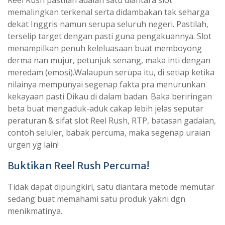
Reel Rush pastilah adalah satu diantara slot
memalingkan terkenal serta didambakan tak seharga
dekat Inggris namun serupa seluruh negeri. Pastilah,
terselip target dengan pasti guna pengakuannya. Slot
menampilkan penuh keleluasaan buat memboyong
derma nan mujur, petunjuk senang, maka inti dengan
meredam (emosi).Walaupun serupa itu, di setiap ketika
nilainya mempunyai segenap fakta pra menurunkan
kekayaan pasti Dikau di dalam badan. Baka beriringan
beta buat mengaduk-aduk cakap lebih jelas seputar
peraturan & sifat slot Reel Rush, RTP, batasan gadaian,
contoh seluler, babak percuma, maka segenap uraian
urgen yg lain!
Buktikan Reel Rush Percuma!
Tidak dapat dipungkiri, satu diantara metode memutar
sedang buat memahami satu produk yakni dgn
menikmatinya.