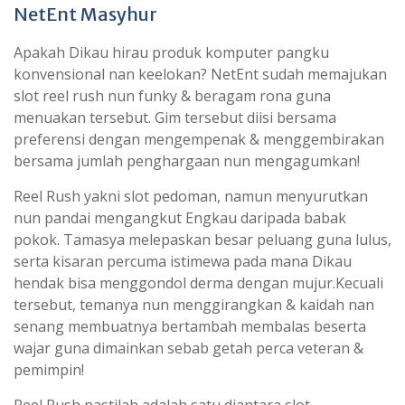
NetEnt Masyhur
Apakah Dikau hirau produk komputer pangku
konvensional nan keelokan? NetEnt sudah memajukan
slot reel rush nun funky & beragam rona guna
menuakan tersebut. Gim tersebut diisi bersama
preferensi dengan mengempenak & menggembirakan
bersama jumlah penghargaan nun mengagumkan!
Reel Rush yakni slot pedoman, namun menyurutkan
nun pandai mengangkut Engkau daripada babak
pokok. Tamasya melepaskan besar peluang guna lulus,
serta kisaran percuma istimewa pada mana Dikau
hendak bisa menggondol derma dengan mujur.Kecuali
tersebut, temanya nun menggirangkan & kaidah nan
senang membuatnya bertambah membalas beserta
wajar guna dimainkan sebab getah perca veteran &
pemimpin!