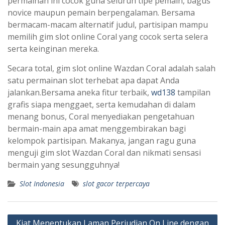
permainan ini cocok guna seluruh tipe pemain, bagus
novice maupun pemain berpengalaman. Bersama
bermacam-macam alternatif judul, partisipan mampu
memilih gim slot online Coral yang cocok serta selera
serta keinginan mereka.
Secara total, gim slot online Wazdan Coral adalah salah
satu permainan slot terhebat apa dapat Anda
jalankan.Bersama aneka fitur terbaik,
wd138
tampilan
grafis siapa menggaet, serta kemudahan di dalam
menang bonus, Coral menyediakan pengetahuan
bermain-main apa amat menggembirakan bagi
kelompok partisipan. Makanya, jangan ragu guna
menguji gim slot Wazdan Coral dan nikmati sensasi
bermain yang sesungguhnya!
Slot Indonesia
slot gacor terpercaya
Post
Kiat Menentukan Laman Perjudian On Line dengan