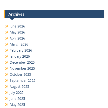
Archives
June 2026
May 2026
April 2026
March 2026
February 2026
January 2026
December 2025
November 2025
October 2025
September 2025
August 2025
July 2025
June 2025
May 2025