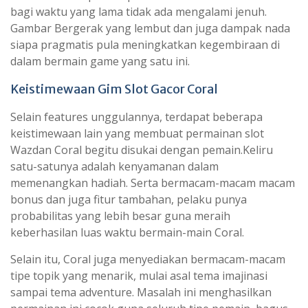
bagi waktu yang lama tidak ada mengalami jenuh.
Gambar Bergerak yang lembut dan juga dampak nada
siapa pragmatis pula meningkatkan kegembiraan di
dalam bermain game yang satu ini.
Keistimewaan Gim Slot Gacor Coral
Selain features unggulannya, terdapat beberapa
keistimewaan lain yang membuat permainan slot
Wazdan Coral begitu disukai dengan pemain.Keliru
satu-satunya adalah kenyamanan dalam
memenangkan hadiah. Serta bermacam-macam macam
bonus dan juga fitur tambahan, pelaku punya
probabilitas yang lebih besar guna meraih
keberhasilan luas waktu bermain-main Coral.
Selain itu, Coral juga menyediakan bermacam-macam
tipe topik yang menarik, mulai asal tema imajinasi
sampai tema adventure. Masalah ini menghasilkan