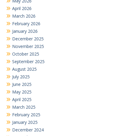
May 2026
April 2026
March 2026
February 2026
January 2026
December 2025
November 2025
October 2025
September 2025
August 2025
July 2025
June 2025
May 2025
April 2025
March 2025
February 2025
January 2025
December 2024