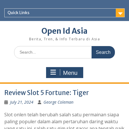
Skip
to
Quick Links
content
Open Id Asia
Berita, Tren, & Info Terbaru di Asia
Search
for:
Menu
Review Slot 5 Fortune: Tiger
July 21, 2024
George Coleman
Slot onlen telah berubah salah satu permainan siapa
paling populer dalam alam pertaruhan daring waktu
yang satu ini. salah satu gim slot gacor apa tengah naik