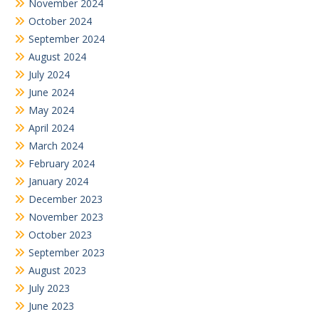
November 2024
October 2024
September 2024
August 2024
July 2024
June 2024
May 2024
April 2024
March 2024
February 2024
January 2024
December 2023
November 2023
October 2023
September 2023
August 2023
July 2023
June 2023