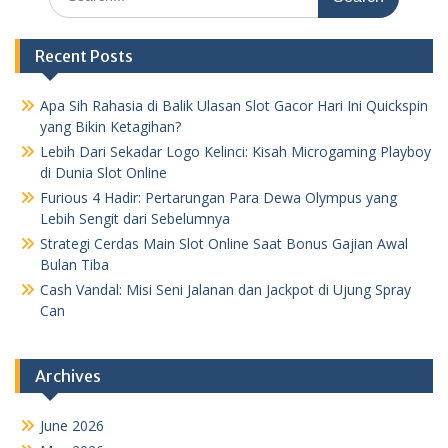
for:
Recent Posts
Apa Sih Rahasia di Balik Ulasan Slot Gacor Hari Ini Quickspin
yang Bikin Ketagihan?
Lebih Dari Sekadar Logo Kelinci: Kisah Microgaming Playboy
di Dunia Slot Online
Furious 4 Hadir: Pertarungan Para Dewa Olympus yang
Lebih Sengit dari Sebelumnya
Strategi Cerdas Main Slot Online Saat Bonus Gajian Awal
Bulan Tiba
Cash Vandal: Misi Seni Jalanan dan Jackpot di Ujung Spray
Can
Archives
June 2026