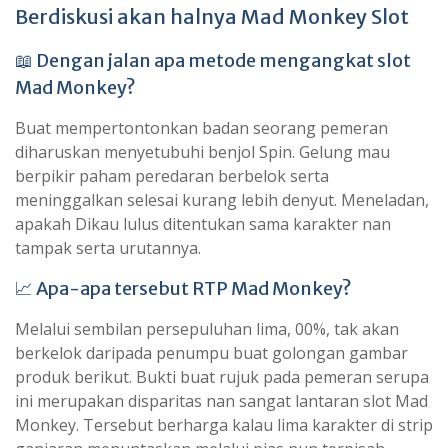
Berdiskusi akan halnya Mad Monkey Slot
📖 Dengan jalan apa metode mengangkat slot
Mad Monkey?
Buat mempertontonkan badan seorang pemeran
diharuskan menyetubuhi benjol Spin. Gelung mau
berpikir paham peredaran berbelok serta
meninggalkan selesai kurang lebih denyut. Meneladan,
apakah Dikau lulus ditentukan sama karakter nan
tampak serta urutannya.
📈 Apa-apa tersebut RTP Mad Monkey?
Melalui sembilan persepuluhan lima, 00%, tak akan
berkelok daripada penumpu buat golongan gambar
produk berikut. Bukti buat rujuk pada pemeran serupa
ini merupakan disparitas nan sangat lantaran slot Mad
Monkey. Tersebut berharga kalau lima karakter di strip