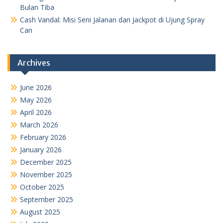
Bulan Tiba
Cash Vandal: Misi Seni Jalanan dan Jackpot di Ujung Spray
Can
Archives
June 2026
May 2026
April 2026
March 2026
February 2026
January 2026
December 2025
November 2025
October 2025
September 2025
August 2025