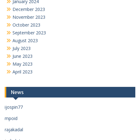
January 2024
December 2023
November 2023
October 2023
September 2023
August 2023
July 2023
June 2023
May 2023
April 2023
News
ijospin77
mpoid
rajakadal