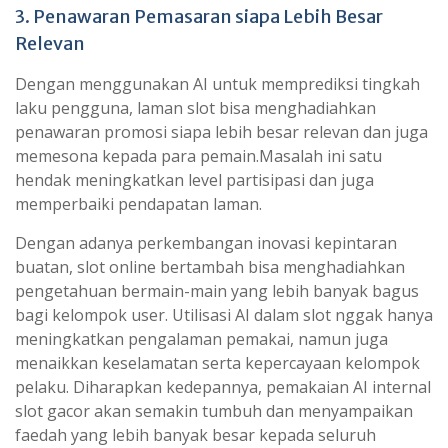
3. Penawaran Pemasaran siapa Lebih Besar
Relevan
Dengan menggunakan AI untuk memprediksi tingkah
laku pengguna, laman slot bisa menghadiahkan
penawaran promosi siapa lebih besar relevan dan juga
memesona kepada para pemain.Masalah ini satu
hendak meningkatkan level partisipasi dan juga
memperbaiki pendapatan laman.
Dengan adanya perkembangan inovasi kepintaran
buatan, slot online bertambah bisa menghadiahkan
pengetahuan bermain-main yang lebih banyak bagus
bagi kelompok user. Utilisasi AI dalam slot nggak hanya
meningkatkan pengalaman pemakai, namun juga
menaikkan keselamatan serta kepercayaan kelompok
pelaku. Diharapkan kedepannya, pemakaian AI internal
slot gacor akan semakin tumbuh dan menyampaikan
faedah yang lebih banyak besar kepada seluruh