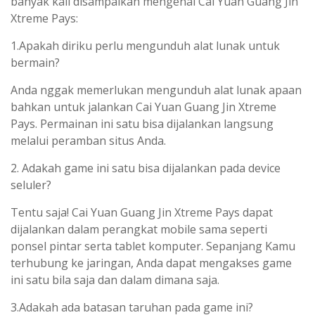
banyak kali disampaikan mengenai Cai Yuan Guang Jin
Xtreme Pays:
1.Apakah diriku perlu mengunduh alat lunak untuk
bermain?
Anda nggak memerlukan mengunduh alat lunak apaan
bahkan untuk jalankan Cai Yuan Guang Jin Xtreme
Pays. Permainan ini satu bisa dijalankan langsung
melalui peramban situs Anda.
2. Adakah game ini satu bisa dijalankan pada device
seluler?
Tentu saja! Cai Yuan Guang Jin Xtreme Pays dapat
dijalankan dalam perangkat mobile sama seperti
ponsel pintar serta tablet komputer. Sepanjang Kamu
terhubung ke jaringan, Anda dapat mengakses game
ini satu bila saja dan dalam dimana saja.
3.Adakah ada batasan taruhan pada game ini?