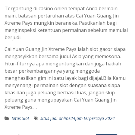
Tergantung di casino onlen tempat Anda bermain-
main, batasan pertaruhan atas Cai Yuan Guang Jin
Xtreme Pays mungkin beraneka. Pastikanlah bagi
menginspeksi ketentuan permainan sebelum memulai
berjudi.
Cai Yuan Guang Jin Xtreme Pays ialah slot gacor siapa
mengasyikkan bersama judul Asia yang memesona.
Fitur-fiturnya apa menguntungkan dan juga hadiah
besar perkembangannya yang menggoda
menghasilkan gim ini satu layak bagi dijajal.Bila Kamu
menyenangi permainan slot dengan suasana siapa
khas dan juga peluang berhasil luas, jangan skip
peluang guna mengupayakan Cai Yuan Guang Jin
Xtreme Pays.…
Situs Slot
situs judi online24jam terpercaya 2024