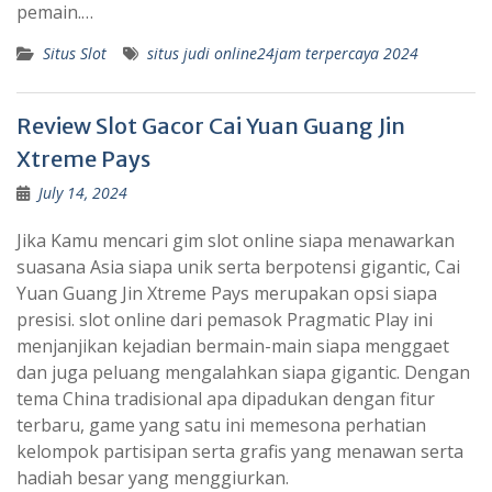
pemain.…
Situs Slot
situs judi online24jam terpercaya 2024
Review Slot Gacor Cai Yuan Guang Jin
Xtreme Pays
July 14, 2024
Jika Kamu mencari gim slot online siapa menawarkan
suasana Asia siapa unik serta berpotensi gigantic, Cai
Yuan Guang Jin Xtreme Pays merupakan opsi siapa
presisi. slot online dari pemasok Pragmatic Play ini
menjanjikan kejadian bermain-main siapa menggaet
dan juga peluang mengalahkan siapa gigantic. Dengan
tema China tradisional apa dipadukan dengan fitur
terbaru, game yang satu ini memesona perhatian
kelompok partisipan serta grafis yang menawan serta
hadiah besar yang menggiurkan.