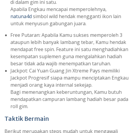
di dalam gim ini satu.
Apabila Engkau mencapai memperolehnya,
natuna4d
simbol wild hendak mengganti ikon lain
untuk menyusun gabungan juara.
Free Putaran: Apabila Kamu sukses memperoleh 3
ataupun lebih banyak lambang tebar, Kamu hendak
mendapat free spin. Feature ini satu menghadiahkan
kesempatan suplemen guna mengalahkan hadiah
besar tidak ada wajib menempatkan taruhan.
Jackpot: Cai Yuan Guang Jin Xtreme Pays memiliki
Jackpot Progresif siapa mampu menciptakan Engkau
menjadi orang kaya internal sekejap.
Bagi memenangkan keberuntungan, Kamu butuh
mendapatkan campuran lambang hadiah besar pada
roll gim.
Taktik Bermain
Berikut merupakan steps mudah untuk mengawali