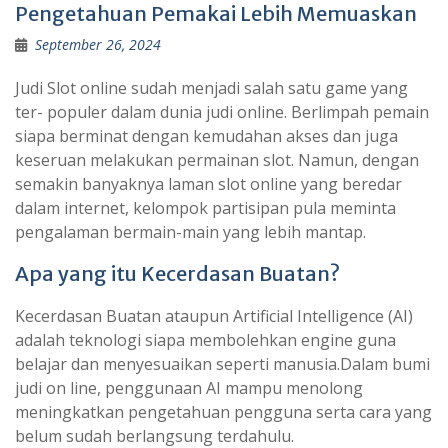
Pengetahuan Pemakai Lebih Memuaskan
September 26, 2024
Judi Slot online sudah menjadi salah satu game yang
ter- populer dalam dunia judi online. Berlimpah pemain
siapa berminat dengan kemudahan akses dan juga
keseruan melakukan permainan slot. Namun, dengan
semakin banyaknya laman slot online yang beredar
dalam internet, kelompok partisipan pula meminta
pengalaman bermain-main yang lebih mantap.
Apa yang itu Kecerdasan Buatan?
Kecerdasan Buatan ataupun Artificial Intelligence (AI)
adalah teknologi siapa membolehkan engine guna
belajar dan menyesuaikan seperti manusia.Dalam bumi
judi on line, penggunaan AI mampu menolong
meningkatkan pengetahuan pengguna serta cara yang
belum sudah berlangsung terdahulu.