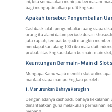
ini, kita semua akan meninjau bermacam-maca
bagi mengoptimalkan profit Engkau.
Apakah tersebut Pengembalian Ua
Cashback ialah pengembalian uang siapa dika
orang itu alami dalam periode durasi khusus
juta rupiah, tempat berjudi mungkin memberi
mendapatkan ulang 100 ribu mata duit indone
probabilitas Engkau dalam bermain-main slot,
Keuntungan Bermain-Main di Slot 
Mengapa Kamu wajib memilih slot online ap
manfaat siapa mampu Engkau peroleh:
1. Menurunkan Bahaya Kerugian
Dengan adanya cashback, bahaya kekalahan E
dimanfaatkan guna melakukan permainan leb
menang.