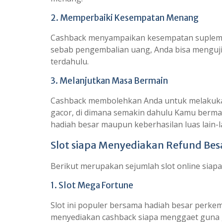
2. Memperbaiki Kesempatan Menang
Cashback menyampaikan kesempatan supleme
sebab pengembalian uang, Anda bisa menguji
terdahulu.
3. Melanjutkan Masa Bermain
Cashback membolehkan Anda untuk melakukan p
gacor, di dimana semakin dahulu Kamu berm
hadiah besar maupun keberhasilan luas lain-la
Slot siapa Menyediakan Refund Bes
Berikut merupakan sejumlah slot online siap
1. Slot Mega Fortune
Slot ini populer bersama hadiah besar perke
menyediakan cashback siapa menggaet guna g