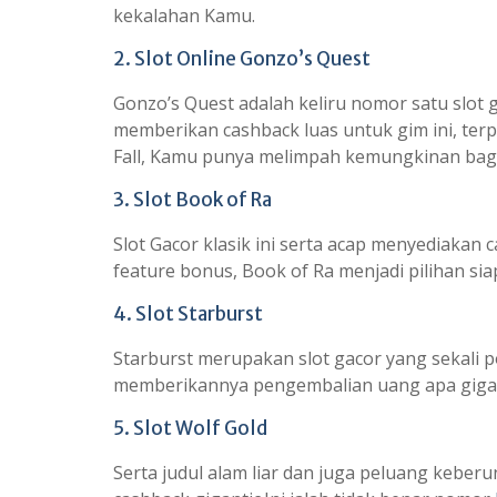
kekalahan Kamu.
2. Slot Online Gonzo’s Quest
Gonzo’s Quest adalah keliru nomor satu slot g
memberikan cashback luas untuk gim ini, terp
Fall, Kamu punya melimpah kemungkinan bag
3. Slot Book of Ra
Slot Gacor klasik ini serta acap menyediaka
feature bonus, Book of Ra menjadi pilihan sia
4. Slot Starburst
Starburst merupakan slot gacor yang sekali po
memberikannya pengembalian uang apa giganti
5. Slot Wolf Gold
Serta judul alam liar dan juga peluang kebe