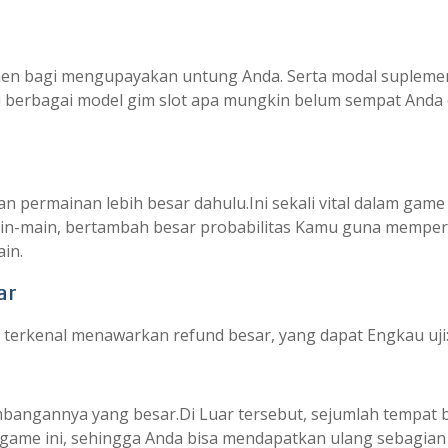
n bagi mengupayakan untung Anda. Serta modal supleme
 berbagai model gim slot apa mungkin belum sempat Anda
ermainan lebih besar dahulu.Ini sekali vital dalam game 
ain-main, bertambah besar probabilitas Kamu guna memper
in.
ar
a terkenal menawarkan refund besar, yang dapat Engkau uji
mbangannya yang besar.Di Luar tersebut, sejumlah tempat b
ame ini, sehingga Anda bisa mendapatkan ulang sebagian 