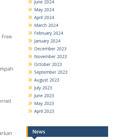
June 2024
May 2024
April 2024
March 2024
February 2024
 Free
January 2024
December 2023
November 2023
October 2023
limpah
September 2023
August 2023
July 2023
June 2023
ernet
May 2023
April 2023
News
arkan