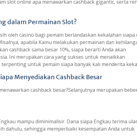
m slot online apa menawarkan cashback gigantic, serta re
ng dalam Permainan Slot?
sih oleh casino bagi pemain berlandaskan kekalahan siapa
.Misalnya, apabila Kamu melakukan permainan dan kehilang
kan cashback sama besar 10%, siapa berarti Anda akan
sia. Ini merupakan cara yang sukses untuk menaikkan
 terpenting untuk pemain siapa banyak kali menderita keka
siapa Menyediakan Cashback Besar
a menawarkan cashback besar?Selanjutnya merupakan bebe
ngkau mampu diminimalisir. Dana siapa Engkau terima ula
ih dahulu, sehingga memperbaiki kesempatan Anda untuk