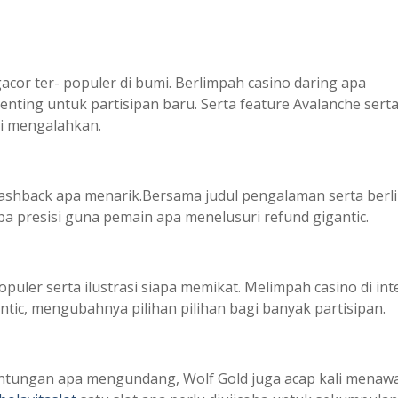
acor ter- populer di bumi. Berlimpah casino daring apa
enting untuk partisipan baru. Serta feature Avalanche serta
i mengalahkan.
n cashback apa menarik.Bersama judul pengalaman serta ber
pa presisi guna pemain apa menelusuri refund gigantic.
puler serta ilustrasi siapa memikat. Melimpah casino di int
c, mengubahnya pilihan pilihan bagi banyak partisipan.
runtungan apa mengundang, Wolf Gold juga acap kali menaw