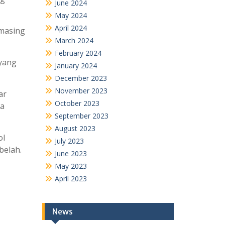
June 2024
May 2024
April 2024
-masing
March 2024
February 2024
 yang
January 2024
December 2023
November 2023
ar
October 2023
da
September 2023
August 2023
ol
July 2023
belah.
June 2023
May 2023
April 2023
News