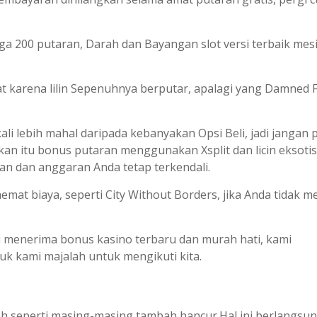
gga 200 putaran, Darah dan Bayangan slot versi terbaik mes
 karena lilin Sepenuhnya berputar, apalagi yang Damned F
kali lebih mahal daripada kebanyakan Opsi Beli, jadi jangan
n itu bonus putaran menggunakan Xsplit dan licin eksotis
n dan anggaran Anda tetap terkendali.
mat biaya, seperti City Without Borders, jika Anda tidak me
i menerima bonus kasino terbaru dan murah hati, kami
k kami majalah untuk mengikuti kita.
ah seperti masing-masing tambah hancur.Hal ini berlangsu