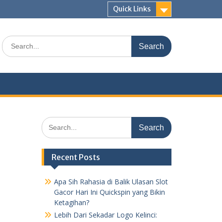
Quick Links
Search
for:
Search
for:
Recent Posts
Apa Sih Rahasia di Balik Ulasan Slot
Gacor Hari Ini Quickspin yang Bikin
Ketagihan?
Lebih Dari Sekadar Logo Kelinci: