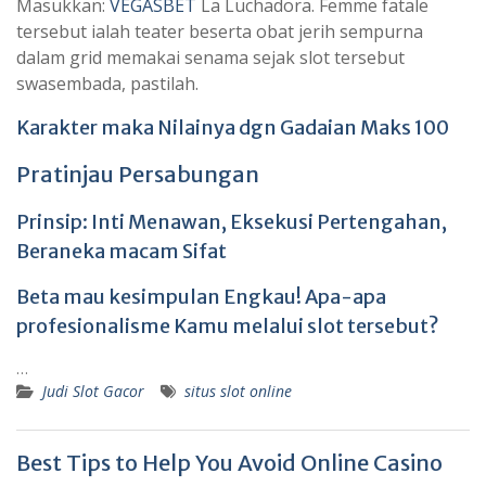
Masukkan:
VEGASBET
La Luchadora. Femme fatale
tersebut ialah teater beserta obat jerih sempurna
dalam grid memakai senama sejak slot tersebut
swasembada, pastilah.
Karakter maka Nilainya dgn Gadaian Maks 100
Pratinjau Persabungan
Prinsip: Inti Menawan, Eksekusi Pertengahan,
Beraneka macam Sifat
Beta mau kesimpulan Engkau! Apa-apa
profesionalisme Kamu melalui slot tersebut?
…
Judi Slot Gacor
situs slot online
Best Tips to Help You Avoid Online Casino