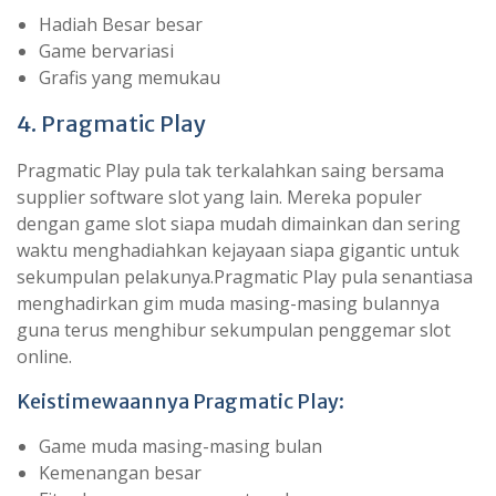
Hadiah Besar besar
Game bervariasi
Grafis yang memukau
4. Pragmatic Play
Pragmatic Play pula tak terkalahkan saing bersama
supplier software slot yang lain. Mereka populer
dengan game slot siapa mudah dimainkan dan sering
waktu menghadiahkan kejayaan siapa gigantic untuk
sekumpulan pelakunya.Pragmatic Play pula senantiasa
menghadirkan gim muda masing-masing bulannya
guna terus menghibur sekumpulan penggemar slot
online.
Keistimewaannya Pragmatic Play:
Game muda masing-masing bulan
Kemenangan besar