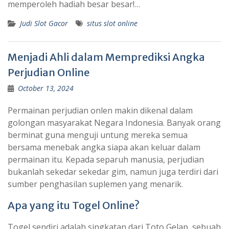
memperoleh hadiah besar besar!…
Judi Slot Gacor
situs slot online
Menjadi Ahli dalam Memprediksi Angka
Perjudian Online
October 13, 2024
Permainan perjudian onlen makin dikenal dalam
golongan masyarakat Negara Indonesia. Banyak orang
berminat guna menguji untung mereka semua
bersama menebak angka siapa akan keluar dalam
permainan itu. Kepada separuh manusia, perjudian
bukanlah sekedar sekedar gim, namun juga terdiri dari
sumber penghasilan suplemen yang menarik.
Apa yang itu Togel Online?
Togel sendiri adalah singkatan dari Toto Gelap, sebuah