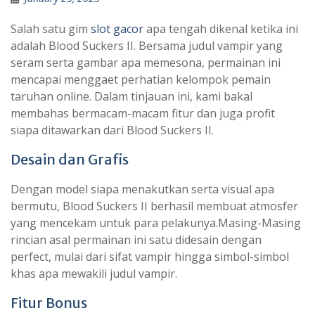
Salah satu gim
slot gacor
apa tengah dikenal ketika ini
adalah Blood Suckers II. Bersama judul vampir yang
seram serta gambar apa memesona, permainan ini
mencapai menggaet perhatian kelompok pemain
taruhan online. Dalam tinjauan ini, kami bakal
membahas bermacam-macam fitur dan juga profit
siapa ditawarkan dari Blood Suckers II.
Desain dan Grafis
Dengan model siapa menakutkan serta visual apa
bermutu, Blood Suckers II berhasil membuat atmosfer
yang mencekam untuk para pelakunya.Masing-Masing
rincian asal permainan ini satu didesain dengan
perfect, mulai dari sifat vampir hingga simbol-simbol
khas apa mewakili judul vampir.
Fitur Bonus