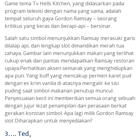
Game tema Tv Hells Kitchen, yang didasarkan pada
program televisi dengan nama yang sama, adalah
tempat seluruh gaya Gordon Ramsay – seorang
kritikus yang keras dan berapi-api – bersinar.
Salah satu simbol menunjukkan Ramsay merasuki garis
dilalap api, dan lengkap slot dimandikan merah tua
cahaya. Gambar lain menunjukkan makan yang terlihat
cukup enak dan pantas mendapatkan Ramsay restoran
upaya.Perhatikan aksen semarak yang menghidupkan
apa pun. Yang buff yang mencakup permen karet pud
dengan es krim vanila di atasnya mengalir ke sisi
puding saat simbol makanan penutup muncul.
Penyesuaian kecil ini memberikan semua orang sebuah
dengan jujur lezat penampilan dan perasaan berkat
gerakan konstan simbol. Apa lagi milik Gordon Ramsay
slot Diharapkan untuk menyediakan?
3…. Ted,