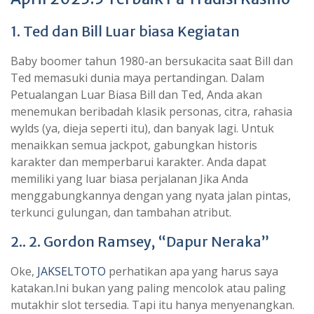
1. Ted dan Bill Luar biasa Kegiatan
Baby boomer tahun 1980-an bersukacita saat Bill dan
Ted memasuki dunia maya pertandingan. Dalam
Petualangan Luar Biasa Bill dan Ted, Anda akan
menemukan beribadah klasik personas, citra, rahasia
wylds (ya, dieja seperti itu), dan banyak lagi. Untuk
menaikkan semua jackpot, gabungkan historis
karakter dan memperbarui karakter. Anda dapat
memiliki yang luar biasa perjalanan Jika Anda
menggabungkannya dengan yang nyata jalan pintas,
terkunci gulungan, dan tambahan atribut.
2.. 2. Gordon Ramsey, “Dapur Neraka”
Oke,
JAKSELTOTO
perhatikan apa yang harus saya
katakan.Ini bukan yang paling mencolok atau paling
mutakhir slot tersedia. Tapi itu hanya menyenangkan.