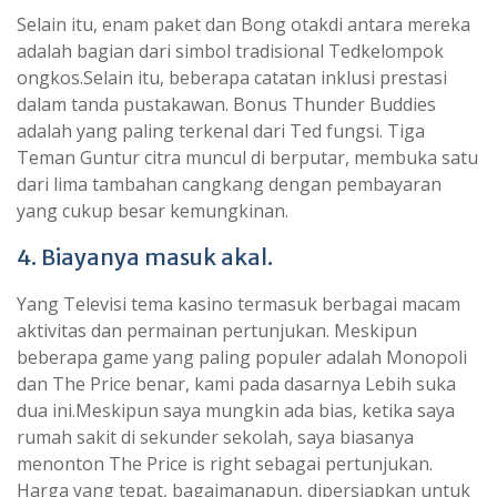
Selain itu, enam paket dan Bong otakdi antara mereka
adalah bagian dari simbol tradisional Tedkelompok
ongkos.Selain itu, beberapa catatan inklusi prestasi
dalam tanda pustakawan. Bonus Thunder Buddies
adalah yang paling terkenal dari Ted fungsi. Tiga
Teman Guntur citra muncul di berputar, membuka satu
dari lima tambahan cangkang dengan pembayaran
yang cukup besar kemungkinan.
4. Biayanya masuk akal.
Yang Televisi tema kasino termasuk berbagai macam
aktivitas dan permainan pertunjukan. Meskipun
beberapa game yang paling populer adalah Monopoli
dan The Price benar, kami pada dasarnya Lebih suka
dua ini.Meskipun saya mungkin ada bias, ketika saya
rumah sakit di sekunder sekolah, saya biasanya
menonton The Price is right sebagai pertunjukan.
Harga yang tepat, bagaimanapun, dipersiapkan untuk