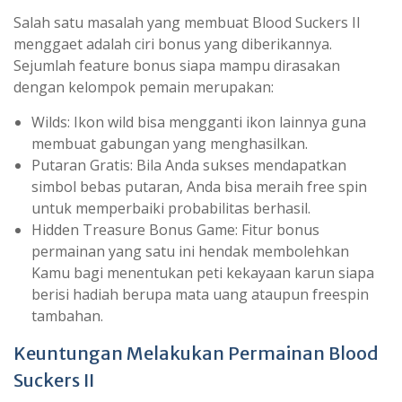
Salah satu masalah yang membuat Blood Suckers II
menggaet adalah ciri bonus yang diberikannya.
Sejumlah feature bonus siapa mampu dirasakan
dengan kelompok pemain merupakan:
Wilds: Ikon wild bisa mengganti ikon lainnya guna
membuat gabungan yang menghasilkan.
Putaran Gratis: Bila Anda sukses mendapatkan
simbol bebas putaran, Anda bisa meraih free spin
untuk memperbaiki probabilitas berhasil.
Hidden Treasure Bonus Game: Fitur bonus
permainan yang satu ini hendak membolehkan
Kamu bagi menentukan peti kekayaan karun siapa
berisi hadiah berupa mata uang ataupun freespin
tambahan.
Keuntungan Melakukan Permainan Blood
Suckers II