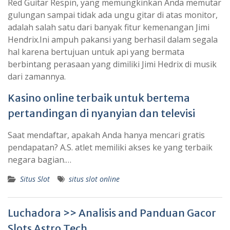
Red Guitar Respin, yang memungkinkan Anda memutar
gulungan sampai tidak ada ungu gitar di atas monitor,
adalah salah satu dari banyak fitur kemenangan Jimi
Hendrix.Ini ampuh pakansi yang berhasil dalam segala
hal karena bertujuan untuk api yang bermata
berbintang perasaan yang dimiliki Jimi Hedrix di musik
dari zamannya.
Kasino online terbaik untuk bertema
pertandingan di nyanyian dan televisi
Saat mendaftar, apakah Anda hanya mencari gratis
pendapatan? A.S. atlet memiliki akses ke yang terbaik
negara bagian.…
Situs Slot
situs slot online
Luchadora >> Analisis and Panduan Gacor
Slots Astro Tech