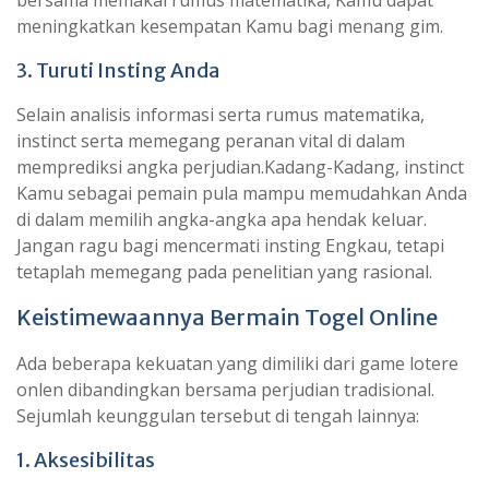
bersama memakai rumus matematika, Kamu dapat
meningkatkan kesempatan Kamu bagi menang gim.
3. Turuti Insting Anda
Selain analisis informasi serta rumus matematika,
instinct serta memegang peranan vital di dalam
memprediksi angka perjudian.Kadang-Kadang, instinct
Kamu sebagai pemain pula mampu memudahkan Anda
di dalam memilih angka-angka apa hendak keluar.
Jangan ragu bagi mencermati insting Engkau, tetapi
tetaplah memegang pada penelitian yang rasional.
Keistimewaannya Bermain Togel Online
Ada beberapa kekuatan yang dimiliki dari game lotere
onlen dibandingkan bersama perjudian tradisional.
Sejumlah keunggulan tersebut di tengah lainnya:
1. Aksesibilitas