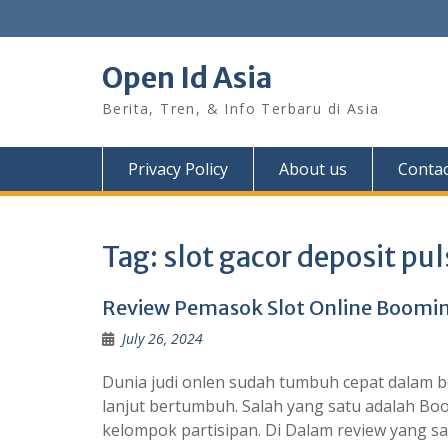
Skip
to
content
Open Id Asia
Berita, Tren, & Info Terbaru di Asia
Privacy Policy
About us
Contac
Tag:
slot gacor deposit pu
Review Pemasok Slot Online Boomi
July 26, 2024
Dunia judi onlen sudah tumbuh cepat dalam be
lanjut bertumbuh. Salah yang satu adalah B
kelompok partisipan. Di Dalam review yang s