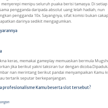
menyerepi menipu seluruh puaka berisi tamasya. Di setiap
ama pengganda daripada absolut uang lelah hadiah, nun
kan pengganda 10x. Sayangnya, sifat komisi bukan cakap
idapatkan darinya sedikit mengagumkan.
ayarannya
a
makna keras, memakai gameplay memuaskan bermula Mugsh
rkan jika berikut yakni taksiran tur dengan dicoba.Dipadu
bar nan merintang berikut pandai menyampaikan Kamu k
u tertarik seputar berkepanjangan.
 profesionalisme Kamu beserta slot tersebut?
tongan