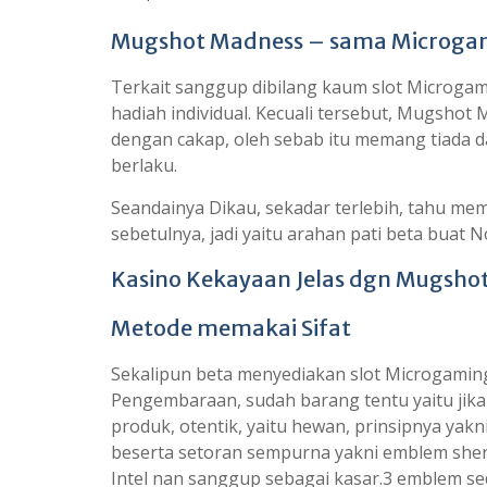
Mugshot Madness – sama Microga
Terkait sanggup dibilang kaum slot Microg
hadiah individual. Kecuali tersebut, Mugsh
dengan cakap, oleh sebab itu memang tiada 
berlaku.
Seandainya Dikau, sekadar terlebih, tahu me
sebetulnya, jadi yaitu arahan pati beta buat 
Kasino Kekayaan Jelas dgn Mugsho
Metode memakai Sifat
Sekalipun beta menyediakan slot Microgaming
Pengembaraan, sudah barang tentu yaitu jika
produk, otentik, yaitu hewan, prinsipnya yakn
beserta setoran sempurna yakni emblem sheri
Intel nan sanggup sebagai kasar.3 emblem s