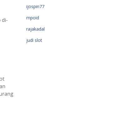
ijospin77
mpoid
 di-
rajakadal
judi slot
ot
kan
urang