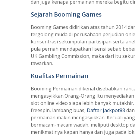
dan juga kenapa permainan mereka begitu dim
Sejarah Booming Games
Booming Games didirikan atas tahun 2014 da
tergolong muda di perusahaan perjudian onle
konsentrasi sekumpulan partisipan serta an
pula pernah mendapatkan lisensi sebab beber
UK Gambling Commission, maka dari itu sek
tawarkan.
Kualitas Permainan
Booming Permainan dikenal disebabkan ranca
mengasyikkan.Orang-Orang Itu menyediakan be
slot online video siapa lebih banyak mutakhir.
freespin, lambang buas,
Daftar Jackpot88
dan
permainan makin mengasyikkan. Kecuali yang
bermacam-macam wadah, meliputi desktop da
menikmatinya kapan hanya dan juga pada loka