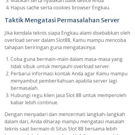
Matikan serta nyalakan balik device Anda.
Hapus cache serta cookies browser Engkau.
Taktik Mengatasi Permasalahan Server
Jika kendala teknis siapa Engkau alami disebabkan oleh
overload server dalam Slot88, Kamu mampu mencoba
tahapan beriringan guna mengatasinya:
Coba guna bermain-main dalam masa-masa yang
tidak sibuk untuk menjauhi overload server.
Perbarui informasi kontak Anda agar Kamu mampu
menyambut pemberitahuan apabila server lagi
bermasalah.
Hubungi regu klien jasa Slot 88 untuk memperoleh
kabar lebih continue.
Dengan menyadari dan mencermati langkah-langkah
dalam dari, Anda diharap mampu mengatasi masalah
teknis saat bermain di Situs Slot 88 bersama lebih