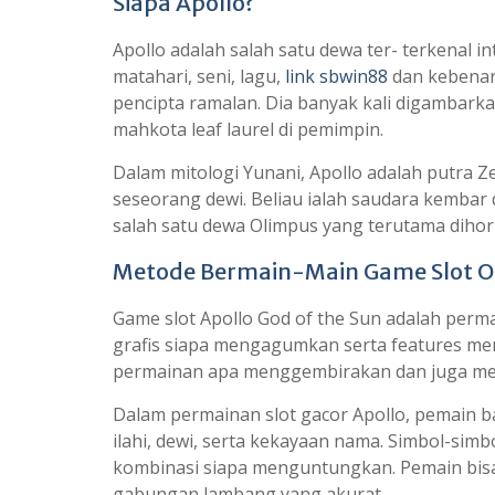
Siapa Apollo?
Apollo adalah salah satu dewa ter- terkenal i
matahari, seni, lagu,
link sbwin88
dan kebenara
pencipta ramalan. Dia banyak kali digambark
mahkota leaf laurel di pemimpin.
Dalam mitologi Yunani, Apollo adalah putra Z
seseorang dewi. Beliau ialah saudara kembar
salah satu dewa Olimpus yang terutama diho
Metode Bermain-Main Game Slot On
Game slot Apollo God of the Sun adalah perma
grafis siapa mengagumkan serta features m
permainan apa menggembirakan dan juga me
Dalam permainan slot gacor Apollo, pemain b
ilahi, dewi, serta kekayaan nama. Simbol-si
kombinasi siapa menguntungkan. Pemain bis
gabungan lambang yang akurat.