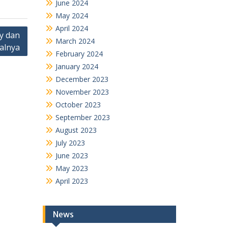
June 2024
May 2024
April 2024
y dan
March 2024
alnya
February 2024
January 2024
December 2023
November 2023
October 2023
September 2023
August 2023
July 2023
June 2023
May 2023
April 2023
News