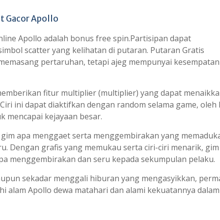
ot Gacor Apollo
nline Apollo adalah bonus free spin.Partisipan dapat
bol scatter yang kelihatan di putaran. Putaran Gratis
 memasang pertaruhan, tetapi ajeg mempunyai kesempatan
memberikan fitur multiplier (multiplier) yang dapat menaikk
Ciri ini dapat diaktifkan dengan random selama game, oleh
k mencapai kejayaan besar.
lah gim apa menggaet serta menggembirakan yang memaduk
ru. Dengan grafis yang memukau serta ciri-ciri menarik, gi
pa menggembirakan dan seru kepada sekumpulan pelaku.
taupun sekadar menggali hiburan yang mengasyikkan, perm
jahi alam Apollo dewa matahari dan alami kekuatannya dalam