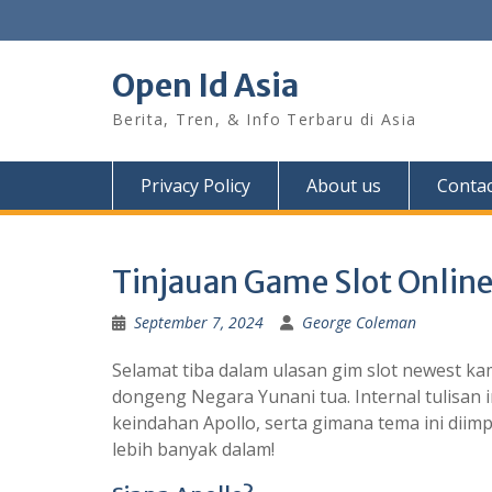
Skip
to
content
Open Id Asia
Berita, Tren, & Info Terbaru di Asia
Privacy Policy
About us
Contac
Tinjauan Game Slot Online
September 7, 2024
George Coleman
Selamat tiba dalam ulasan gim slot newest ka
dongeng Negara Yunani tua. Internal tulisan 
keindahan Apollo, serta gimana tema ini diimp
lebih banyak dalam!