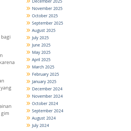
December 2025
November 2025
October 2025
September 2025
August 2025
 bagi
July 2025
June 2025
May 2025
an
April 2025
 karena
March 2025
February 2025
an
January 2025
m yang
December 2024
November 2024
October 2024
ainan
September 2024
 gim
August 2024
July 2024