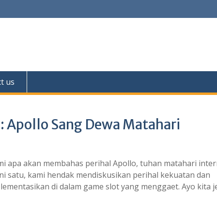
t us
: Apollo Sang Dewa Matahari
mi apa akan membahas perihal Apollo, tuhan matahari inter
ini satu, kami hendak mendiskusikan perihal kekuatan dan
lementasikan di dalam game slot yang menggaet. Ayo kita je