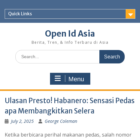
Skip
to
Quick Links
content
Open Id Asia
Berita, Tren, & Info Terbaru di Asia
Search
for:
Menu
Ulasan Presto! Habanero: Sensasi Pedas
apa Membangkitkan Selera
July 2, 2025
George Coleman
Ketika berbicara perihal makanan pedas, salah nomor